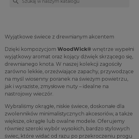
search
Wyjątkowe świece z drewnianym akcentem
Dzięki kompozycjom
WoodWick®
wnętrze wypełni
wyjątkowy aromat oraz kojący dźwięk skrzącego się,
drewnianego knota. W naszej kolekcji zagościły
zarówno lekkie, orzeźwiające zapachy, przywodzące
na myśl wiosenny poranek na świeżym powietrzu,
jak i wyraziste, zmysłowe nuty – idealne na
nastrojowy wieczór.
Wybraliśmy okrągłe, niskie świece, doskonałe dla
zwolenników minimalistycznych akcesoriów, a także
większe, okrągłe lub owalne modele. Oferujemy
również szeroki wybór wysokich, bardzo stylowych
świec, które widać od razu po przekroczeniu progu