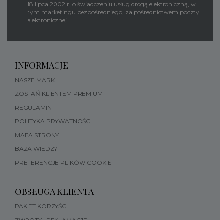
18 lipca 2002 r. o świadczeniu usług drogą elektroniczną, w
tym marketingu bezpośredniego, za pośrednictwem poczty
elektronicznej.
INFORMACJE
NASZE MARKI
ZOSTAŃ KLIENTEM PREMIUM
REGULAMIN
POLITYKA PRYWATNOŚCI
MAPA STRONY
BAZA WIEDZY
PREFERENCJE PLIKÓW COOKIE
OBSŁUGA KLIENTA
PAKIET KORZYŚCI
ZWROTY I REKLAMACJE