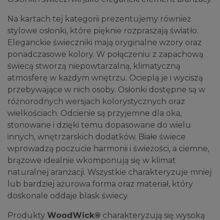
Na kartach tej kategorii prezentujemy również
stylowe osłonki, które pięknie rozpraszają światło.
Eleganckie świeczniki mają oryginalne wzory oraz
ponadczasowe kolory. W połączeniu z zapachową
świecą stworzą niepowtarzalną, klimatyczną
atmosferę w każdym wnętrzu. Ocieplą je i wyciszą
przebywające w nich osoby. Osłonki dostępne są w
różnorodnych wersjach kolorystycznych oraz
wielkościach. Odcienie są przyjemne dla oka,
stonowane i dzięki temu dopasowane do wielu
innych, wnętrzarskich dodatków. Białe świece
wprowadzą poczucie harmonii i świeżości, a ciemne,
brązowe idealnie wkomponują się w klimat
naturalnej aranżacji. Wszystkie charakteryzuje mniej
lub bardziej ażurowa forma oraz materiał, który
doskonale oddaje blask świecy.
Produkty
WoodWick®
charakteryzują się wysoką