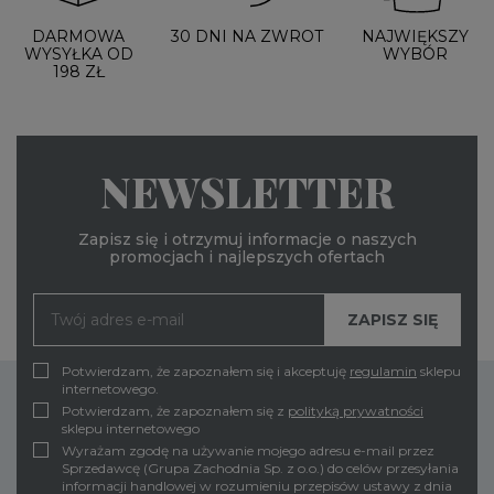
DARMOWA
30 DNI NA ZWROT
NAJWIĘKSZY
WYSYŁKA OD
WYBÓR
198 ZŁ
NEWSLETTER
Zapisz się i otrzymuj informacje o naszych
promocjach i najlepszych ofertach
Potwierdzam, że zapoznałem się i akceptuję
regulamin
sklepu
internetowego.
Potwierdzam, że zapoznałem się z
polityką prywatności
sklepu internetowego
Wyrażam zgodę na używanie mojego adresu e-mail przez
Sprzedawcę (Grupa Zachodnia Sp. z o.o.) do celów przesyłania
informacji handlowej w rozumieniu przepisów ustawy z dnia