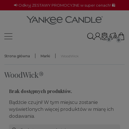
📢 Odkryj ZESTAWY PROMOCYJNE w super cenach! 🛍️
0
0
Strona główna
Marki
WoodWick
WoodWick®
Brak dostępnych produktów.
Bądźcie czujni! W tym miejscu zostanie
wyświetlonych więcej produktów w miarę ich
dodawania.