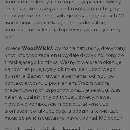
aromatem zbliżonym do tego po zapaleniu świecy.
To doskonałe rozwiązanie dla osób, które chcą, by
po powrocie do domu witał je przyjemny zapach. W
asortymencie znalazły się również delikatne,
aromatyczne pałeczki, stopniowo uwalniające miłą
woń.
Świece
WoodWick®
wyróżnia naturalny, drewniany
knot, który po zapaleniu wydaje dźwięk zbliżony do
trzaskającego kominka. Ważnym walorem okazuje
się również przejrzysty płomień, bez uciążliwego
dymienia. Zapach uwalnia się niemal od razu po
kontakcie wosku z płomieniem. Ważną cechą
prezentowanych zapachów okazuje się długi czas
palenia, uzależniony od rodzaju świecy. Nawet
niewielkie kompozycje mogą otulać wnętrze
aromatem do kilkudziesięciu godzin, a te większe
mogą się palić nieustannie nawet ponad 100 godzin.
Osłonki i świeczniki jako elegancki element aranżacji