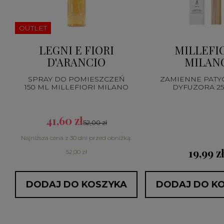
OUTLET
LEGNI E FIORI
MILLEFI
D'ARANCIO
MILAN
SPRAY DO POMIESZCZEŃ
ZAMIENNE PATY
150 ML MILLEFIORI MILANO
DYFUZORA 2
41,60 zł
52,00 zł
Najniższa cena z 30 dni przed obniżką:
19,99 z
52,00 zł
DODAJ DO KOSZYKA
DODAJ DO K