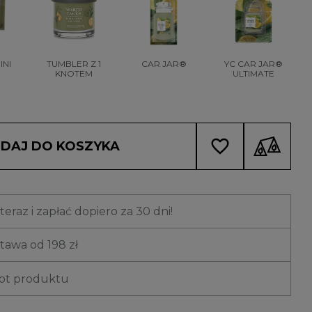
INI
TUMBLER Z 1
CAR JAR®
YC CAR JAR®
KNOTEM
ULTIMATE
favorite_border
DAJ DO KOSZYKA
eraz i zapłać dopiero za 30 dni!
awa od 198 zł
rot produktu