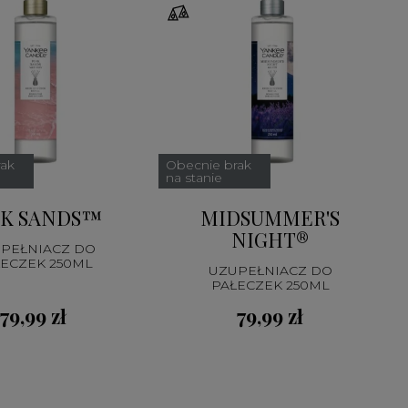
rak
Obecnie brak
na stanie
NK SANDS™
MIDSUMMER'S
NIGHT®
PEŁNIACZ DO
ECZEK 250ML
UZUPEŁNIACZ DO
PAŁECZEK 250ML
79,99 zł
79,99 zł