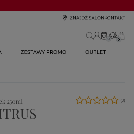
ZNAJDŹ SALON
KONTAKT
0
0
A
ZESTAWY PROMO
OUTLET
ek 250ml
(0)
ITRUS