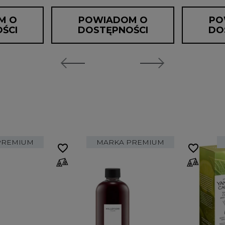
M O
POWIADOM O
PO
ŚCI
DOSTĘPNOŚCI
DO
PREMIUM
MARKA PREMIUM
favorite_border
favorite_border