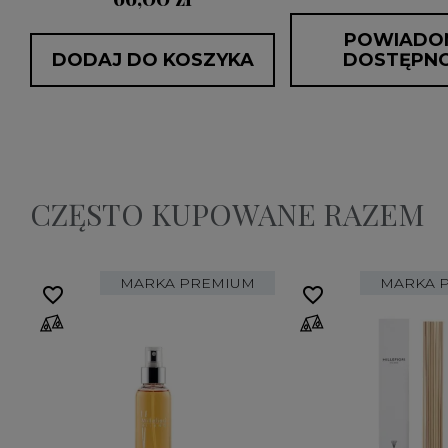
POWIADO
DODAJ DO KOSZYKA
DOSTĘPNO
CZĘSTO KUPOWANE RAZEM
MARKA PREMIUM
MARKA 
favorite_border
favorite_border