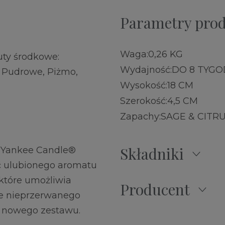
Parametry pro
Waga:
0,26 KG
uty środkowe:
Wydajność:
DO 8 TYGO
 Pudrowe, Piżmo,
Wysokość:
18 CM
Szerokość:
4,5 CM
Zapachy:
SAGE & CITR
Składniki
 Yankee Candle®
ć ulubionego aromatu
które umożliwia
Producent
ie nieprzerwanego
u nowego zestawu.