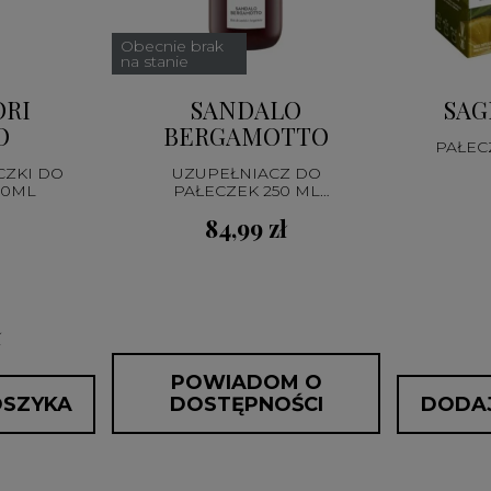
Obecnie brak
na stanie
ORI
SANDALO
SAG
O
BERGAMOTTO
PAŁEC
CZKI DO
UZUPEŁNIACZ DO
50ML
PAŁECZEK 250 ML
MILLEFIORI MILANO
84,99 zł
ł
POWIADOM O
OSZYKA
DOSTĘPNOŚCI
DODAJ