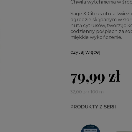
Chwila wytchnienia w śró
Sage & Citrus otula świeżo
ogrodzie skąpanym w słońc
nutą cytrusów, tworząc ko
codzienny pośpiech za sob
miękkie wykończenie.
czytaj więcej
79,99 zł
32,00 zł / 100 ml
PRODUKTY Z SERII