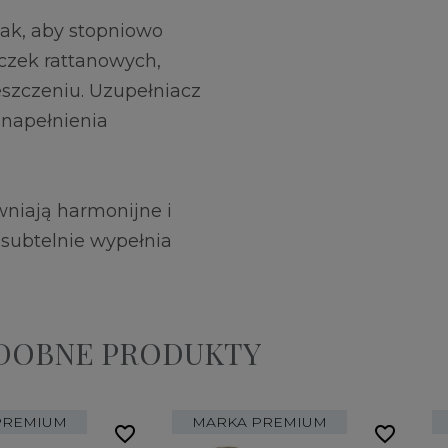
ak, aby stopniowo
czek rattanowych,
szczeniu. Uzupełniacz
 napełnienia
niają harmonijne i
subtelnie wypełnia
ODOBNE PRODUKTY
PREMIUM
MARKA PREMIUM
favorite_border
favorite_border