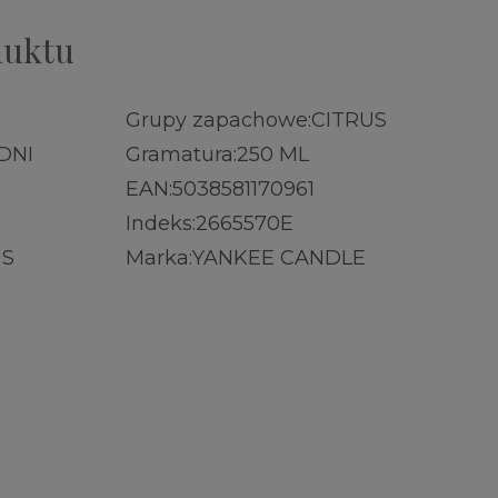
duktu
Grupy zapachowe:
CITRUS
DNI
Gramatura:
250 ML
EAN:
5038581170961
Indeks:
2665570E
US
Marka:
YANKEE CANDLE