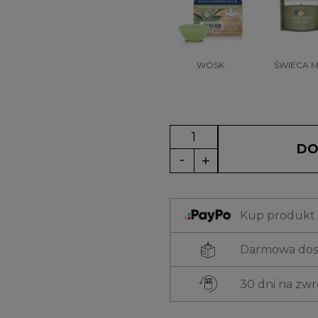
WOSK
ŚWIECA M
DO
Kup produkt t
Darmowa dost
30 dni na zw