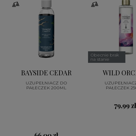
Obecnie brak
na stanie
BAYSIDE CEDAR
WILD ORC
UZUPEŁNIACZ DO
UZUPEŁNIAC
PAŁECZEK 200ML
PAŁECZEK 2
79,99 z
66,00 zł