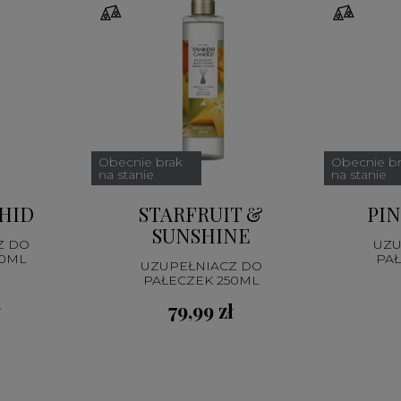
Obecnie brak
Obecnie b
na stanie
na stanie
HID
STARFRUIT &
PI
SUNSHINE
Z DO
UZU
50ML
PAŁ
UZUPEŁNIACZ DO
PAŁECZEK 250ML
ł
79,99 zł