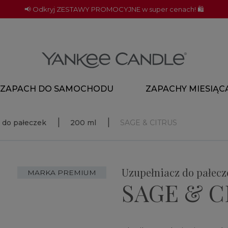
📢 Odkryj ZESTAWY PROMOCYJNE w super cenach! 🛍️
ZAPACH DO SAMOCHODU
ZAPACHY MIESIĄC
 do pałeczek
200 ml
SAGE & CITRUS
Uzupełniacz do pałecz
MARKA PREMIUM
SAGE & C