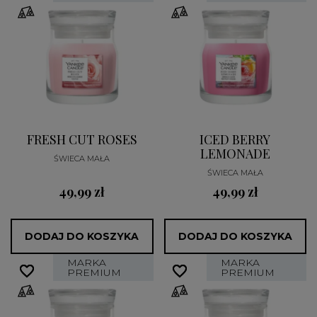
FRESH CUT ROSES
ICED BERRY
LEMONADE
ŚWIECA MAŁA
ŚWIECA MAŁA
49,99 zł
49,99 zł
DODAJ DO KOSZYKA
DODAJ DO KOSZYKA
MARKA
MARKA
favorite_border
favorite_border
favorite_border
favorite_border
PREMIUM
PREMIUM