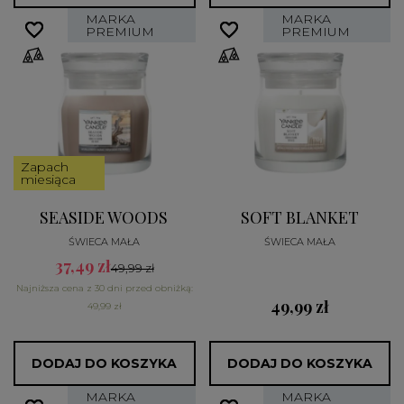
MARKA
MARKA
favorite_border
favorite_border
favorite_border
favorite_border
PREMIUM
PREMIUM
Zapach
miesiąca
SEASIDE WOODS
SOFT BLANKET
ŚWIECA MAŁA
ŚWIECA MAŁA
37,49 zł
49,99 zł
Najniższa cena z 30 dni przed obniżką:
49,99 zł
49,99 zł
DODAJ DO KOSZYKA
DODAJ DO KOSZYKA
MARKA
MARKA