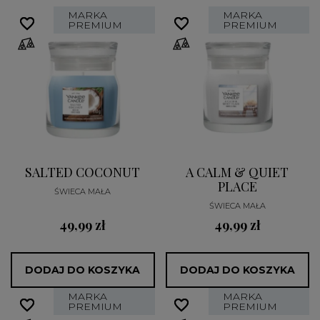
MARKA
MARKA
favorite_border
favorite_border
favorite_border
favorite_border
PREMIUM
PREMIUM
SALTED COCONUT
A CALM & QUIET
PLACE
ŚWIECA MAŁA
ŚWIECA MAŁA
49,99 zł
49,99 zł
DODAJ DO KOSZYKA
DODAJ DO KOSZYKA
MARKA
MARKA
favorite_border
favorite_border
favorite_border
favorite_border
PREMIUM
PREMIUM