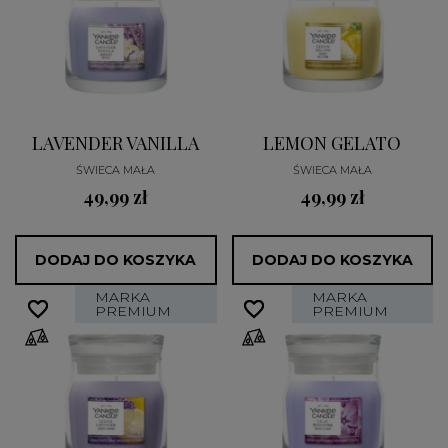
LAVENDER VANILLA
LEMON GELATO
ŚWIECA MAŁA
ŚWIECA MAŁA
49,99 zł
49,99 zł
DODAJ DO KOSZYKA
DODAJ DO KOSZYKA
MARKA
MARKA
favorite_border
favorite_border
favorite_border
favorite_border
PREMIUM
PREMIUM