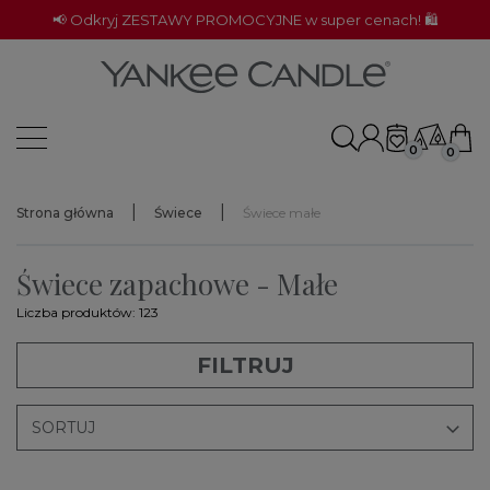
📢 Odkryj ZESTAWY PROMOCYJNE w super cenach! 🛍️
0
0
Strona główna
Świece
Świece małe
Świece zapachowe - Małe
Liczba produktów: 123
FILTRUJ

SORTUJ