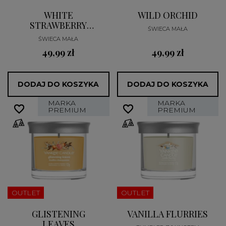
WHITE
WILD ORCHID
STRAWBERRY
ŚWIECA MAŁA
BELLINI
ŚWIECA MAŁA
49,99 zł
49,99 zł
DODAJ DO KOSZYKA
DODAJ DO KOSZYKA
MARKA
MARKA
favorite_border
favorite_border
favorite_border
favorite_border
PREMIUM
PREMIUM
OUTLET
OUTLET
GLISTENING
VANILLA FLURRIES
LEAVES