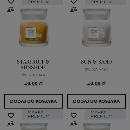
favorite_border
favorite_border
favorite_border
favorite_border
PREMIUM
PREMIUM
STARFRUIT &
SUN & SAND
SUNSHINE
ŚWIECA MAŁA
ŚWIECA MAŁA
49,99 zł
49,99 zł
DODAJ DO KOSZYKA
DODAJ DO KOSZYKA
MARKA
MARKA
favorite_border
favorite_border
favorite_border
favorite_border
PREMIUM
PREMIUM