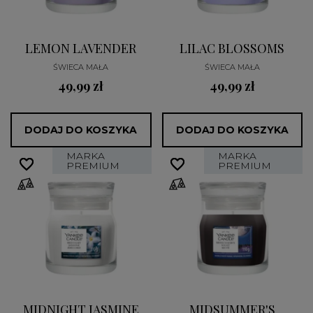
LEMON LAVENDER
LILAC BLOSSOMS
ŚWIECA MAŁA
ŚWIECA MAŁA
49,99 zł
49,99 zł
DODAJ DO KOSZYKA
DODAJ DO KOSZYKA
MARKA
MARKA
favorite_border
favorite_border
favorite_border
favorite_border
PREMIUM
PREMIUM
MIDNIGHT JASMINE
MIDSUMMER'S