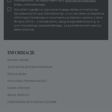
Potwierdzam, że zapoznałem się z
polityką prywatności
sklepu internetowego
Wyrażam zgodę na używanie mojego adresu e-mail przez
Sprzedawcę (Grupa Zachodnia Sp. z o.o.) do celów przesyłania
informacji handlowej w rozumieniu przepisów ustawy z dnia
18 lipca 2002 r. o świadczeniu usług drogą elektroniczną, w
tym marketingu bezpośredniego, za pośrednictwem poczty
elektronicznej.
INFORMACJE
NASZE MARKI
ZOSTAŃ KLIENTEM PREMIUM
REGULAMIN
POLITYKA PRYWATNOŚCI
MAPA STRONY
BAZA WIEDZY
PREFERENCJE PLIKÓW COOKIE