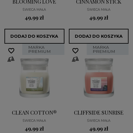
BLOOMING LOVE
CINNAMON STICK
ŚWIECA MAŁA
ŚWIECA MAŁA
49,99 zł
49,99 zł
DODAJ DO KOSZYKA
DODAJ DO KOSZYKA
MARKA
MARKA
favorite_border
favorite_border
favorite_border
favorite_border
PREMIUM
PREMIUM
CLEAN COTTON®
CLIFFSIDE SUNRISE
ŚWIECA MAŁA
ŚWIECA MAŁA
49,99 zł
49,99 zł