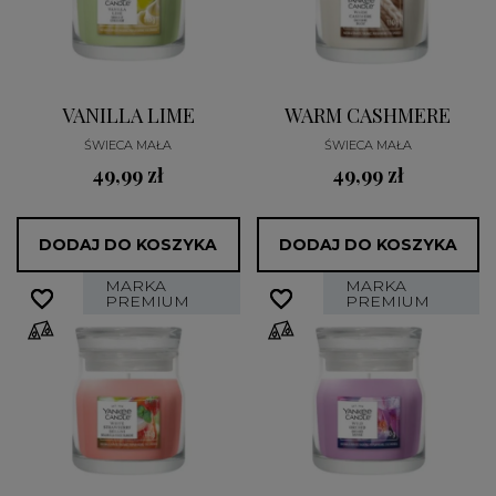
VANILLA LIME
WARM CASHMERE
ŚWIECA MAŁA
ŚWIECA MAŁA
49,99 zł
49,99 zł
DODAJ DO KOSZYKA
DODAJ DO KOSZYKA
MARKA
MARKA
favorite_border
favorite_border
favorite_border
favorite_border
PREMIUM
PREMIUM