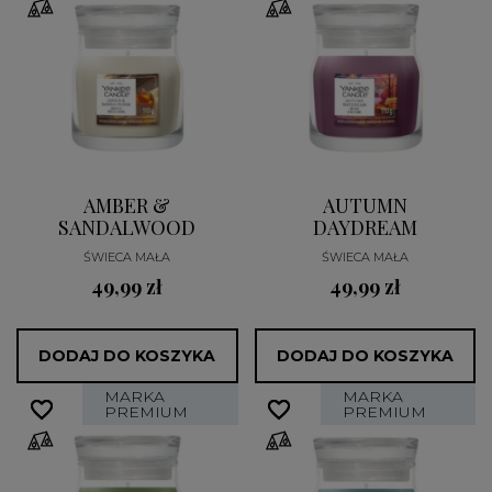
AMBER &
AUTUMN
SANDALWOOD
DAYDREAM
ŚWIECA MAŁA
ŚWIECA MAŁA
49,99 zł
49,99 zł
DODAJ DO KOSZYKA
DODAJ DO KOSZYKA
MARKA
MARKA
favorite_border
favorite_border
favorite_border
favorite_border
PREMIUM
PREMIUM