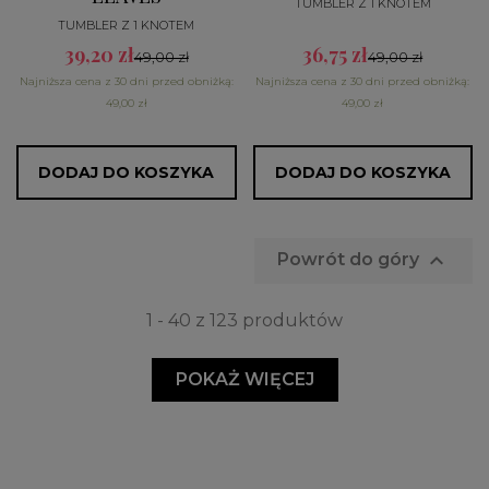
TUMBLER Z 1 KNOTEM
TUMBLER Z 1 KNOTEM
39,20 zł
36,75 zł
49,00 zł
49,00 zł
Najniższa cena z 30 dni przed obniżką:
Najniższa cena z 30 dni przed obniżką:
49,00 zł
49,00 zł
DODAJ DO KOSZYKA
DODAJ DO KOSZYKA

Powrót do góry
1 - 40 z 123 produktów
POKAŻ WIĘCEJ