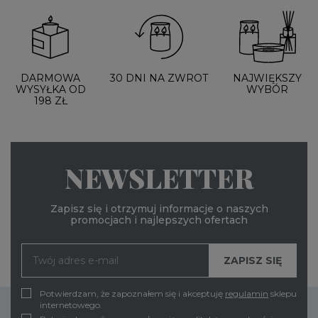
DARMOWA
30 DNI NA ZWROT
NAJWIĘKSZY
WYSYŁKA OD
WYBÓR
198 ZŁ
NEWSLETTER
Zapisz się i otrzymuj informacje o naszych
promocjach i najlepszych ofertach
Potwierdzam, że zapoznałem się i akceptuję
regulamin
sklepu
internetowego.