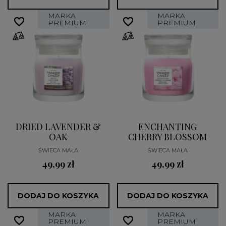
MARKA
MARKA
favorite_border
favorite_border
favorite_border
favorite_border
PREMIUM
PREMIUM
DRIED LAVENDER &
ENCHANTING
OAK
CHERRY BLOSSOM
ŚWIECA MAŁA
ŚWIECA MAŁA
49,99 zł
49,99 zł
DODAJ DO KOSZYKA
DODAJ DO KOSZYKA
MARKA
MARKA
favorite_border
favorite_border
favorite_border
favorite_border
PREMIUM
PREMIUM