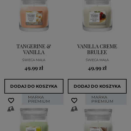
TANGERINE &
VANILLA CREME
VANILLA
BRULEE
ŚWIECA MAŁA
ŚWIECA MAŁA
49,99 zł
49,99 zł
DODAJ DO KOSZYKA
DODAJ DO KOSZYKA
MARKA
MARKA
favorite_border
favorite_border
favorite_border
favorite_border
PREMIUM
PREMIUM