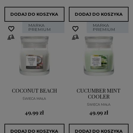
DODAJ DO KOSZYKA
DODAJ DO KOSZYKA
MARKA
MARKA
favorite_border
favorite_border
favorite_border
favorite_border
PREMIUM
PREMIUM
COCONUT BEACH
CUCUMBER MINT
COOLER
ŚWIECA MAŁA
ŚWIECA MAŁA
49,99 zł
49,99 zł
DODAJ DO KOSZYKA
DODAJ DO KOSZYKA