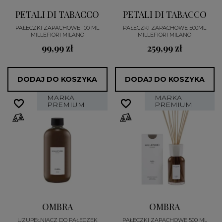
PETALI DI TABACCO
PETALI DI TABACCO
PAŁECZKI ZAPACHOWE 100 ML
PAŁECZKI ZAPACHOWE 500ML
MILLEFIORI MILANO
MILLEFIORI MILANO
99,99 zł
259,99 zł
DODAJ DO KOSZYKA
DODAJ DO KOSZYKA
MARKA
MARKA
favorite_border
favorite_border
favorite_border
favorite_border
PREMIUM
PREMIUM
OMBRA
OMBRA
UZUPEŁNIACZ DO PAŁECZEK
PAŁECZKI ZAPACHOWE 500 ML