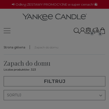
📢 Odkryj ZESTAWY PROMOCYJNE w super cenach! 🛍️
0
0
Strona główna
Zapach do domu
Zapach do domu
Liczba produktów: 323
FILTRUJ

SORTUJ