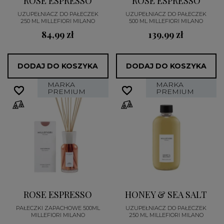
ROSE ESPRESSO
ROSE ESPRESSO
UZUPEŁNIACZ DO PAŁECZEK
UZUPEŁNIACZ DO PAŁECZEK
250 ML MILLEFIORI MILANO
500 ML MILLEFIORI MILANO
84,99 zł
139,99 zł
DODAJ DO KOSZYKA
DODAJ DO KOSZYKA
MARKA
MARKA
favorite_border
favorite_border
favorite_border
favorite_border
PREMIUM
PREMIUM
ROSE ESPRESSO
HONEY & SEA SALT
PAŁECZKI ZAPACHOWE 500ML
UZUPEŁNIACZ DO PAŁECZEK
MILLEFIORI MILANO
250 ML MILLEFIORI MILANO