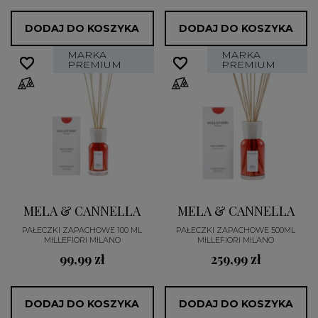
DODAJ DO KOSZYKA
DODAJ DO KOSZYKA
MARKA
MARKA
favorite_border
favorite_border
favorite_border
favorite_border
PREMIUM
PREMIUM
MELA & CANNELLA
MELA & CANNELLA
PAŁECZKI ZAPACHOWE 100 ML
PAŁECZKI ZAPACHOWE 500ML
MILLEFIORI MILANO
MILLEFIORI MILANO
99,99 zł
259,99 zł
DODAJ DO KOSZYKA
DODAJ DO KOSZYKA