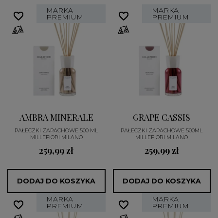
MARKA
MARKA
favorite_border
favorite_border
favorite_border
favorite_border
PREMIUM
PREMIUM
AMBRA MINERALE
GRAPE CASSIS
PAŁECZKI ZAPACHOWE 500 ML
PAŁECZKI ZAPACHOWE 500ML
MILLEFIORI MILANO
MILLEFIORI MILANO
259,99 zł
259,99 zł
DODAJ DO KOSZYKA
DODAJ DO KOSZYKA
MARKA
MARKA
favorite_border
favorite_border
favorite_border
favorite_border
PREMIUM
PREMIUM