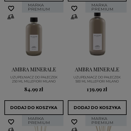
MARKA
MARKA
favorite_border
favorite_border
favorite_border
favorite_border
PREMIUM
PREMIUM
AMBRA MINERALE
AMBRA MINERALE
UZUPEŁNIACZ DO PAŁECZEK
UZUPEŁNIACZ DO PAŁECZEK
250 ML MILLEFIORI MILANO
500 ML MILLEFIORI MILANO
84,99 zł
139,99 zł
DODAJ DO KOSZYKA
DODAJ DO KOSZYKA
MARKA
MARKA
favorite_border
favorite_border
favorite_border
favorite_border
PREMIUM
PREMIUM