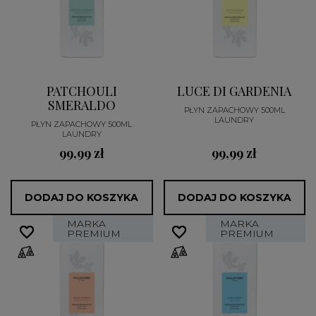
PATCHOULI
LUCE DI GARDENIA
SMERALDO
PŁYN ZAPACHOWY 500ML
LAUNDRY
PŁYN ZAPACHOWY 500ML
LAUNDRY
99,99 zł
99,99 zł
DODAJ DO KOSZYKA
DODAJ DO KOSZYKA
MARKA
MARKA
favorite_border
favorite_border
favorite_border
favorite_border
PREMIUM
PREMIUM