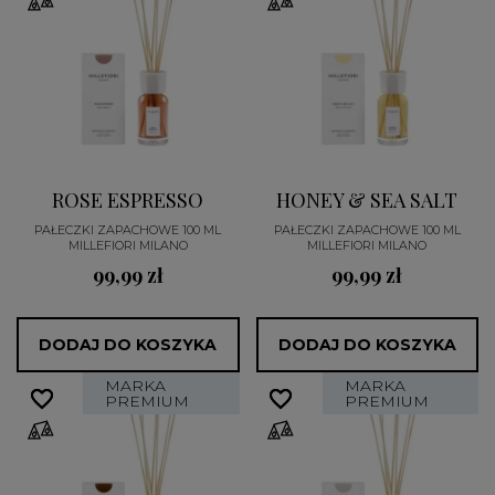
ROSE ESPRESSO
HONEY & SEA SALT
PAŁECZKI ZAPACHOWE 100 ML
PAŁECZKI ZAPACHOWE 100 ML
MILLEFIORI MILANO
MILLEFIORI MILANO
99,99 zł
99,99 zł
DODAJ DO KOSZYKA
DODAJ DO KOSZYKA
MARKA
MARKA
favorite_border
favorite_border
favorite_border
favorite_border
PREMIUM
PREMIUM