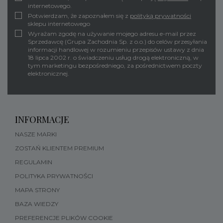
internetowego.
Potwierdzam, że zapoznałem się z
polityką prywatności
sklepu internetowego
Wyrażam zgodę na używanie mojego adresu e-mail przez
Sprzedawcę (Grupa Zachodnia Sp. z o.o.) do celów przesyłania
informacji handlowej w rozumieniu przepisów ustawy z dnia
18 lipca 2002 r. o świadczeniu usług drogą elektroniczną, w
tym marketingu bezpośredniego, za pośrednictwem poczty
elektronicznej.
INFORMACJE
NASZE MARKI
ZOSTAŃ KLIENTEM PREMIUM
REGULAMIN
POLITYKA PRYWATNOŚCI
MAPA STRONY
BAZA WIEDZY
PREFERENCJE PLIKÓW COOKIE