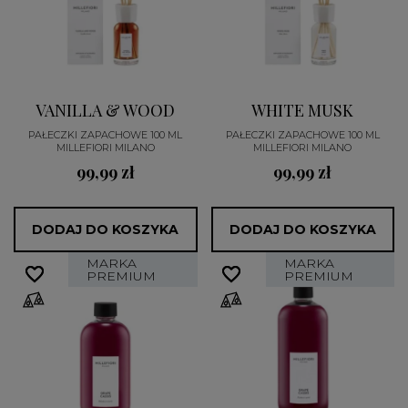
VANILLA & WOOD
WHITE MUSK
PAŁECZKI ZAPACHOWE 100 ML
PAŁECZKI ZAPACHOWE 100 ML
MILLEFIORI MILANO
MILLEFIORI MILANO
99,99 zł
99,99 zł
DODAJ DO KOSZYKA
DODAJ DO KOSZYKA
MARKA
MARKA
favorite_border
favorite_border
favorite_border
favorite_border
PREMIUM
PREMIUM