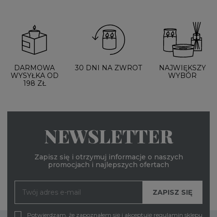
DARMOWA
30 DNI NA ZWROT
NAJWIĘKSZY
WYSYŁKA OD
WYBÓR
198 ZŁ
NEWSLETTER
Zapisz się i otrzymuj informacje o naszych
promocjach i najlepszych ofertach
Potwierdzam, że zapoznałem się i akceptuję
regulamin
sklepu