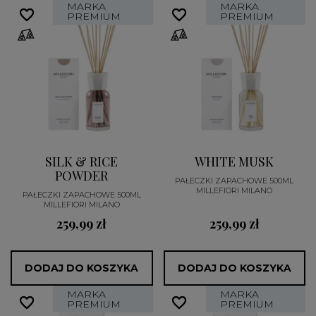
MARKA
MARKA
favorite_border
favorite_border
favorite_border
favorite_border
PREMIUM
PREMIUM
SILK & RICE
WHITE MUSK
POWDER
PAŁECZKI ZAPACHOWE 500ML
MILLEFIORI MILANO
PAŁECZKI ZAPACHOWE 500ML
MILLEFIORI MILANO
259,99 zł
259,99 zł
DODAJ DO KOSZYKA
DODAJ DO KOSZYKA
MARKA
MARKA
favorite_border
favorite_border
favorite_border
favorite_border
PREMIUM
PREMIUM