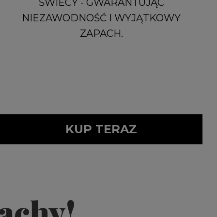
ŚWIECY - GWARANTUJĄC
NIEZAWODNOŚĆ I WYJĄTKOWY
ZAPACH.
KUP TERAZ
achy!