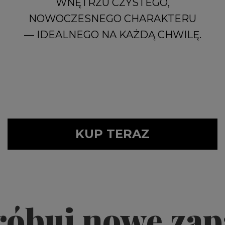
WNĘTRZU CZYSTEGO,
NOWOCZESNEGO CHARAKTERU
— IDEALNEGO NA KAŻDĄ CHWILĘ.
KUP TERAZ
óbuj nowe zap