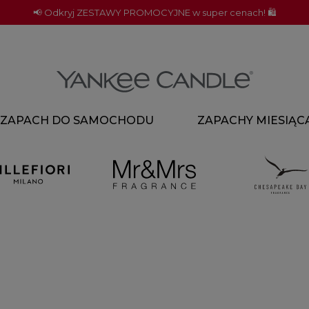
📢 Odkryj ZESTAWY PROMOCYJNE w super cenach! 🛍️
ZAPACH DO SAMOCHODU
ZAPACHY MIESIĄC