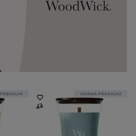
 PREMIUM
MARKA PREMIUM
favorite_border
fa