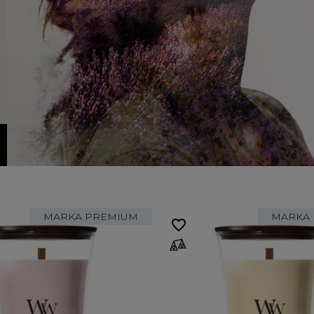
MARKA PREMIUM
MARKA
favorite_border