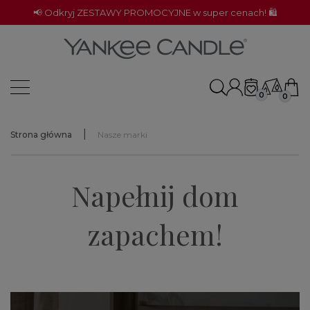
📢 Odkryj ZESTAWY PROMOCYJNE w super cenach! 🛍️
0
0
Strona główna
Nasze marki
Napełnij dom
zapachem!