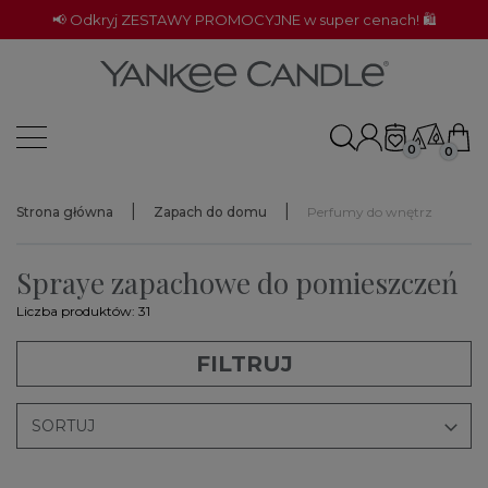
📢 Odkryj ZESTAWY PROMOCYJNE w super cenach! 🛍️
0
0
Strona główna
Zapach do domu
Perfumy do wnętrz
Spraye zapachowe do pomieszczeń
Liczba produktów: 31
FILTRUJ

SORTUJ