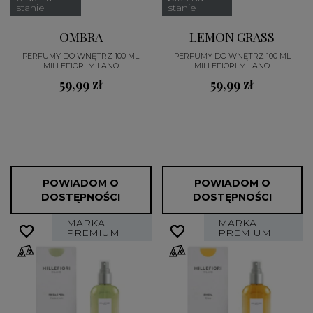
stanie
stanie
OMBRA
LEMON GRASS
PERFUMY DO WNĘTRZ 100 ML
PERFUMY DO WNĘTRZ 100 ML
MILLEFIORI MILANO
MILLEFIORI MILANO
59,99 zł
59,99 zł
POWIADOM O
POWIADOM O
DOSTĘPNOŚCI
DOSTĘPNOŚCI
MARKA
MARKA
favorite_border
favorite_border
favorite_border
favorite_border
PREMIUM
PREMIUM