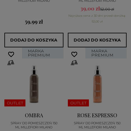
MILLEFIORI MILANO
ML MILLEFIORI MILANO
39,00 zł
52,00 zł
Najniższa cena z 30 dni przed obniżką:
59,99 zł
52,00 zł
DODAJ DO KOSZYKA
DODAJ DO KOSZYKA
MARKA
MARKA
favorite_border
favorite_border
favorite_border
favorite_border
PREMIUM
PREMIUM
OUTLET
OUTLET
OMBRA
ROSE ESPRESSO
SPRAY DO POMIESZCZEŃ 150
SPRAY DO POMIESZCZEŃ 150
ML MILLEFIORI MILANO
ML MILLEFIORI MILANO