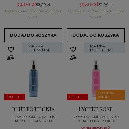
39,00 zł
39,00 zł
52,00 zł
52,00 zł
Najniższa cena z 30 dni przed obniżką:
Najniższa cena z 30 dni przed obniżką:
52,00 zł
52,00 zł
DODAJ DO KOSZYKA
DODAJ DO KOSZYKA
MARKA
MARKA
favorite_border
favorite_border
favorite_border
favorite_border
PREMIUM
PREMIUM
Ostatnie
OUTLET
OUTLET
sztuki
BLUE POSIDONIA
LYCHEE ROSE
SPRAY DO POMIESZCZEŃ 150
SPRAY DO POMIESZCZEŃ 150
ML MILLEFIORI MILANO
ML MILLEFIORI MILANO
w magazynie: 2