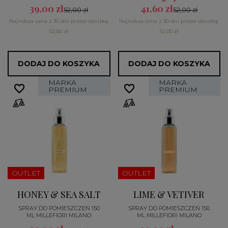
39,00 zł
41,60 zł
52,00 zł
52,00 zł
Najniższa cena z 30 dni przed obniżką:
Najniższa cena z 30 dni przed obniżką:
52,00 zł
52,00 zł
DODAJ DO KOSZYKA
DODAJ DO KOSZYKA
MARKA
MARKA
favorite_border
favorite_border
favorite_border
favorite_border
PREMIUM
PREMIUM
OUTLET
OUTLET
HONEY & SEA SALT
LIME & VETIVER
SPRAY DO POMIESZCZEŃ 150
SPRAY DO POMIESZCZEŃ 150
ML MILLEFIORI MILANO
ML MILLEFIORI MILANO