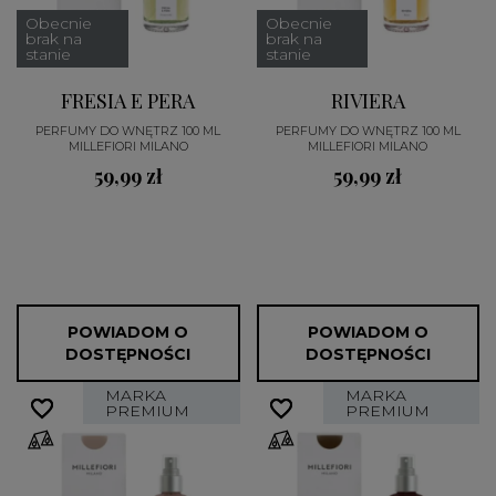
Obecnie
Obecnie
brak na
brak na
stanie
stanie
FRESIA E PERA
RIVIERA
PERFUMY DO WNĘTRZ 100 ML
PERFUMY DO WNĘTRZ 100 ML
MILLEFIORI MILANO
MILLEFIORI MILANO
59,99 zł
59,99 zł
POWIADOM O
POWIADOM O
DOSTĘPNOŚCI
DOSTĘPNOŚCI
MARKA
MARKA
favorite_border
favorite_border
favorite_border
favorite_border
PREMIUM
PREMIUM