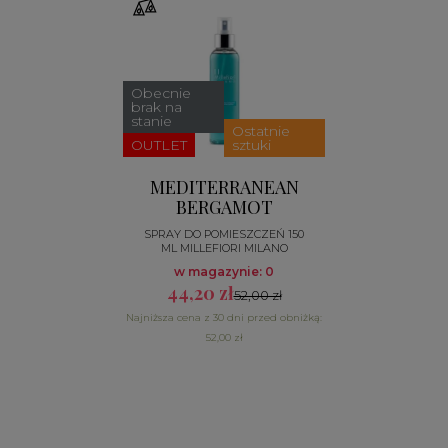
Obecnie
brak na
stanie
Ostatnie
OUTLET
sztuki
MEDITERRANEAN
BERGAMOT
SPRAY DO POMIESZCZEŃ 150
ML MILLEFIORI MILANO
w magazynie: 0
44,20 zł
52,00 zł
Najniższa cena z 30 dni przed obniżką:
52,00 zł