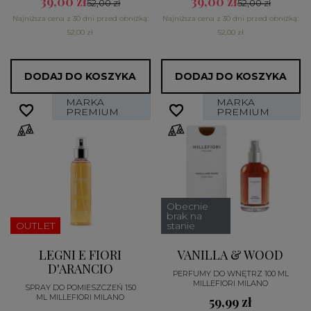
39,00 zł
39,00 zł
52,00 zł
52,00 zł
Najniższa cena z 30 dni przed obniżką:
Najniższa cena z 30 dni przed obniżką:
52,00 zł
52,00 zł
DODAJ DO KOSZYKA
DODAJ DO KOSZYKA
MARKA
MARKA
favorite_border
favorite_border
favorite_border
favorite_border
PREMIUM
PREMIUM
Obecnie
brak na
OUTLET
stanie
LEGNI E FIORI
VANILLA & WOOD
D'ARANCIO
PERFUMY DO WNĘTRZ 100 ML
MILLEFIORI MILANO
SPRAY DO POMIESZCZEŃ 150
ML MILLEFIORI MILANO
59,99 zł