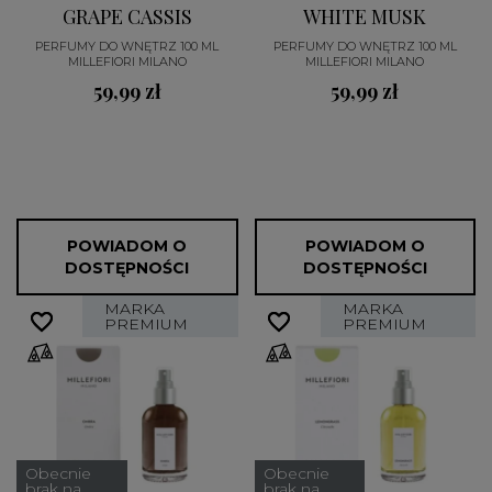
GRAPE CASSIS
WHITE MUSK
PERFUMY DO WNĘTRZ 100 ML
PERFUMY DO WNĘTRZ 100 ML
MILLEFIORI MILANO
MILLEFIORI MILANO
59,99 zł
59,99 zł
POWIADOM O
POWIADOM O
DOSTĘPNOŚCI
DOSTĘPNOŚCI
MARKA
MARKA
favorite_border
favorite_border
favorite_border
favorite_border
PREMIUM
PREMIUM
Obecnie
Obecnie
brak na
brak na