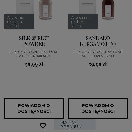
Obecnie
Obecnie
brak na
brak na
stanie
stanie
SILK & RICE
SANDALO
POWDER
BERGAMOTTO
PERFUMY DO WNĘTRZ 100 ML
PERFUMY DO WNĘTRZ 100 ML
MILLEFIORI MILANO
MILLEFIORI MILANO
59,99 zł
59,99 zł
POWIADOM O
POWIADOM O
DOSTĘPNOŚCI
DOSTĘPNOŚCI
MARKA
favorite_border
favorite_border
PREMIUM