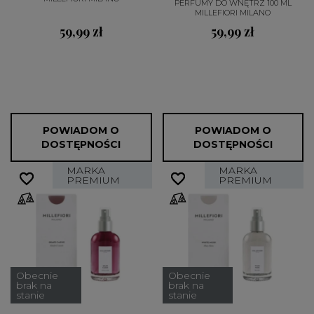
PERFUMY DO WNĘTRZ 100 ML
MILLEFIORI MILANO
59,99 zł
59,99 zł
POWIADOM O
POWIADOM O
DOSTĘPNOŚCI
DOSTĘPNOŚCI
MARKA
MARKA
favorite_border
favorite_border
favorite_border
favorite_border
PREMIUM
PREMIUM
Obecnie
Obecnie
brak na
brak na
stanie
stanie