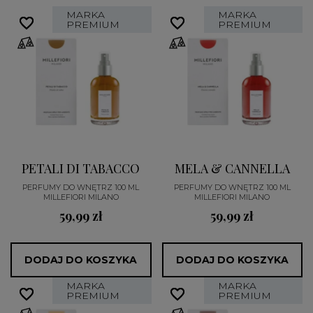
MARKA
MARKA
favorite_border
favorite_border
favorite_border
favorite_border
PREMIUM
PREMIUM
PETALI DI TABACCO
MELA & CANNELLA
PERFUMY DO WNĘTRZ 100 ML
PERFUMY DO WNĘTRZ 100 ML
MILLEFIORI MILANO
MILLEFIORI MILANO
59,99 zł
59,99 zł
DODAJ DO KOSZYKA
DODAJ DO KOSZYKA
MARKA
MARKA
favorite_border
favorite_border
favorite_border
favorite_border
PREMIUM
PREMIUM