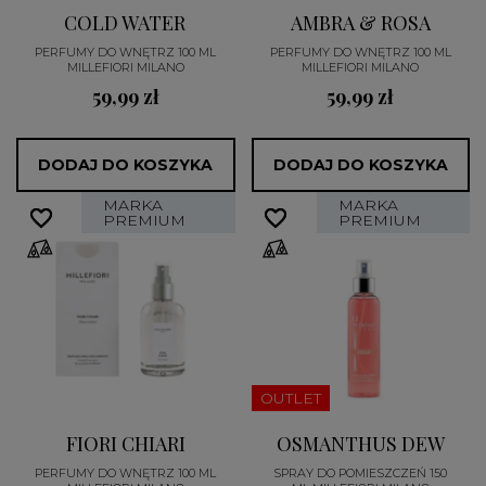
COLD WATER
AMBRA & ROSA
PERFUMY DO WNĘTRZ 100 ML
PERFUMY DO WNĘTRZ 100 ML
MILLEFIORI MILANO
MILLEFIORI MILANO
59,99 zł
59,99 zł
DODAJ DO KOSZYKA
DODAJ DO KOSZYKA
MARKA
MARKA
favorite_border
favorite_border
favorite_border
favorite_border
PREMIUM
PREMIUM
OUTLET
FIORI CHIARI
OSMANTHUS DEW
PERFUMY DO WNĘTRZ 100 ML
SPRAY DO POMIESZCZEŃ 150