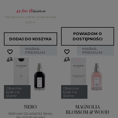
41,60 zł
52,00 zł
Najniższa cena z 30 dni przed obniżką:
52,00 zł
POWIADOM O
DODAJ DO KOSZYKA
DOSTĘPNOŚCI
MARKA
MARKA
favorite_border
favorite_border
favorite_border
favorite_border
PREMIUM
PREMIUM
Obecnie
Obecnie
brak na
brak na
stanie
stanie
NERO
MAGNOLIA
BLOSSOM & WOOD
PERFUMY DO WNĘTRZ 100 ML
MILLEFIORI MILANO