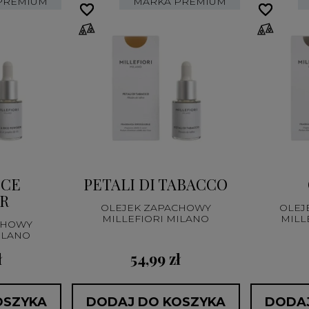
PREMIUM
MARKA PREMIUM
favorite_border
favorite_border
favorite_border
favorite_border
ICE
PETALI DI TABACCO
R
OLEJEK ZAPACHOWY
OLEJ
MILLEFIORI MILANO
MILL
CHOWY
ILANO
ł
54,99 zł
OSZYKA
DODAJ DO KOSZYKA
DODAJ