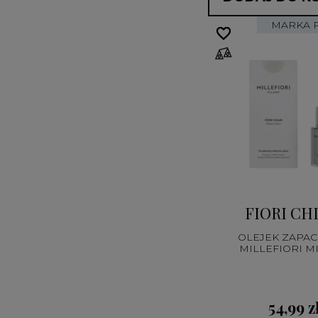
MARKA 
favorite_border
favorite_border
FIORI CH
OLEJEK ZAPA
MILLEFIORI M
54,99 z