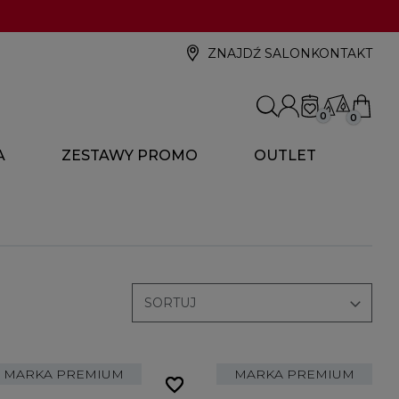
ZNAJDŹ SALON
KONTAKT
0
0
A
ZESTAWY PROMO
OUTLET

SORTUJ
MARKA PREMIUM
MARKA PREMIUM
favorite_border
favorite_border