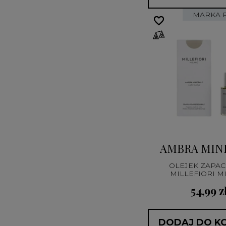
MARKA 
favorite_border
favorite_border
AMBRA MIN
OLEJEK ZAPA
MILLEFIORI M
54,99 z
DODAJ DO K