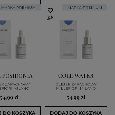
MARKA PREMIUM
MARKA PREMIUM
favorite_border
favorite_border
 POSIDONIA
COLD WATER
EK ZAPACHOWY
OLEJEK ZAPACHOWY
EFIORI MILANO
MILLEFIORI MILANO
54,99 zł
54,99 zł
 DO KOSZYKA
DODAJ DO KOSZYKA