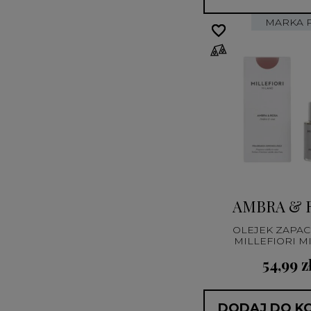
MARKA 
favorite_border
favorite_border
AMBRA & 
OLEJEK ZAPA
MILLEFIORI M
54,99 z
DODAJ DO K