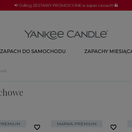
📢 Odkryj ZESTAWY PROMOCYJNE w super cenach! 🛍️
ZAPACH DO SAMOCHODU
ZAPACHY MIESIĄC
howe
achowe
PREMIUM
MARKA PREMIUM
favorite_border
favorite_border
favorite_border
favorite_border