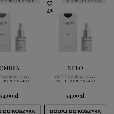
MARKA PREMIUM
MARKA PREMIUM
favorite_border
favorite_border
OMBRA
NERO
EK ZAPACHOWY
OLEJEK ZAPACHOWY
EFIORI MILANO
MILLEFIORI MILANO
54,99 zł
54,99 zł
 DO KOSZYKA
DODAJ DO KOSZYKA