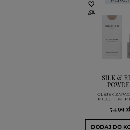
MARKA 
favorite_border
favorite_border
SILK & R
POWDE
OLEJEK ZAPA
MILLEFIORI M
54,99 z
DODAJ DO K