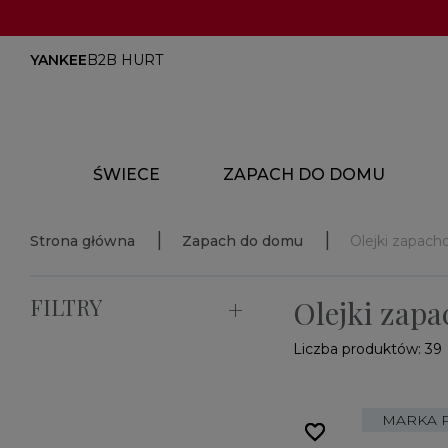
YANKEE
B2B HURT
ŚWIECE
ZAPACH DO DOMU
Strona główna
Zapach do domu
Olejki zapac
FILTRY
Olejki zap
Liczba produktów: 39
MARKA 
favorite_border
favorite_border