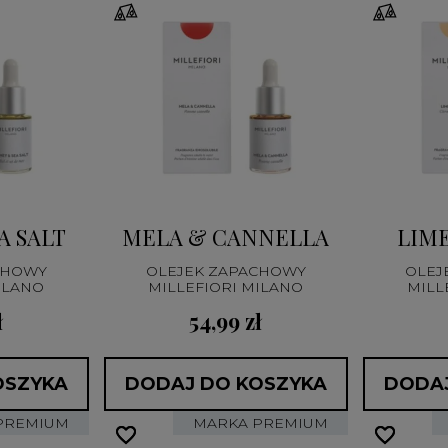
A SALT
MELA & CANNELLA
LIME
CHOWY
OLEJEK ZAPACHOWY
OLEJ
ILANO
MILLEFIORI MILANO
MILL
ł
54,99 zł
OSZYKA
DODAJ DO KOSZYKA
DODAJ
PREMIUM
MARKA PREMIUM
favorite_border
favorite_border
favorite_border
favorite_border