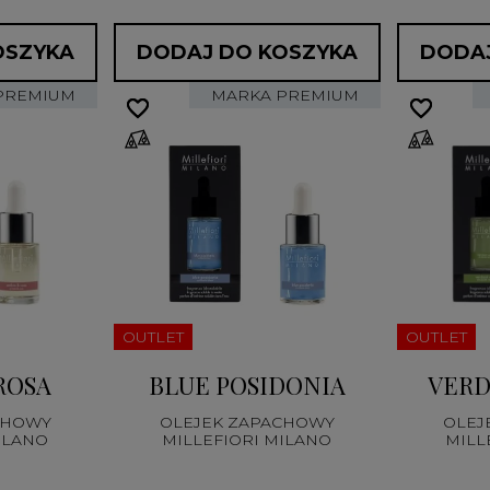
OSZYKA
DODAJ DO KOSZYKA
DODAJ
PREMIUM
MARKA PREMIUM
favorite_border
favorite_border
favorite_border
favorite_border
OUTLET
OUTLET
ROSA
BLUE POSIDONIA
VERD
CHOWY
OLEJEK ZAPACHOWY
OLEJ
ILANO
MILLEFIORI MILANO
MILL