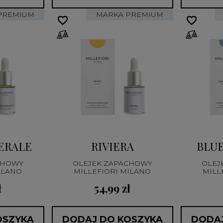
PREMIUM
MARKA PREMIUM
favorite_border
favorite_border
favorite_border
favorite_border
ERALE
RIVIERA
BLUE
CHOWY
OLEJEK ZAPACHOWY
OLEJ
ILANO
MILLEFIORI MILANO
MILL
ł
54,99 zł
OSZYKA
DODAJ DO KOSZYKA
DODAJ