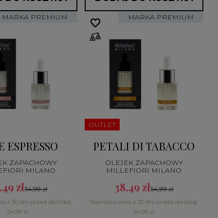
MARKA PREMIUM
MARKA PREMIUM
favorite_border
favorite_border
OUTLET
E ESPRESSO
PETALI DI TABACCO
EK ZAPACHOWY
OLEJEK ZAPACHOWY
EFIORI MILANO
MILLEFIORI MILANO
,49 zł
38,49 zł
54,99 zł
54,99 zł
na z 30 dni przed obniżką:
Najniższa cena z 30 dni przed obniżką:
54,99 zł
54,99 zł