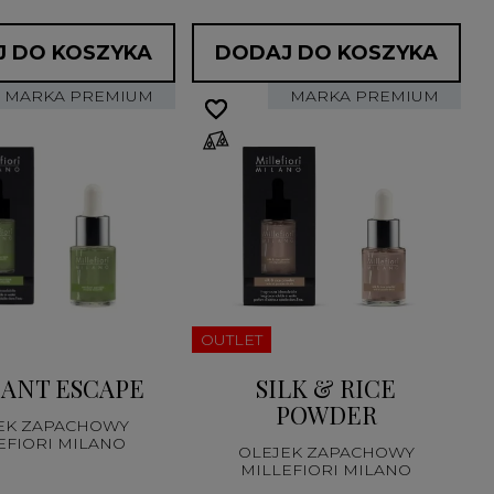
 DO KOSZYKA
DODAJ DO KOSZYKA
MARKA PREMIUM
MARKA PREMIUM
favorite_border
favorite_border
OUTLET
ANT ESCAPE
SILK & RICE
POWDER
EK ZAPACHOWY
EFIORI MILANO
OLEJEK ZAPACHOWY
MILLEFIORI MILANO