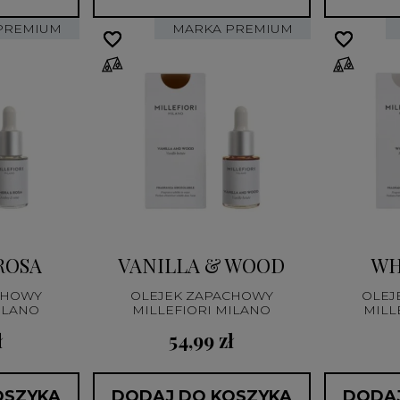
PREMIUM
MARKA PREMIUM
favorite_border
favorite_border
favorite_border
favorite_border
ROSA
VANILLA & WOOD
WH
CHOWY
OLEJEK ZAPACHOWY
OLEJ
ILANO
MILLEFIORI MILANO
MILL
ł
54,99 zł
OSZYKA
DODAJ DO KOSZYKA
DODAJ