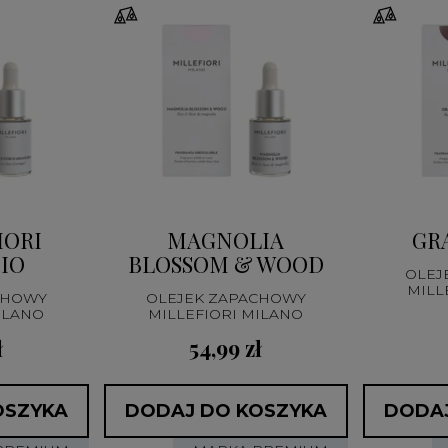
IORI
MAGNOLIA
GR
IO
BLOSSOM & WOOD
OLEJ
MILL
CHOWY
OLEJEK ZAPACHOWY
ILANO
MILLEFIORI MILANO
ł
54,99 zł
OSZYKA
DODAJ DO KOSZYKA
DODAJ