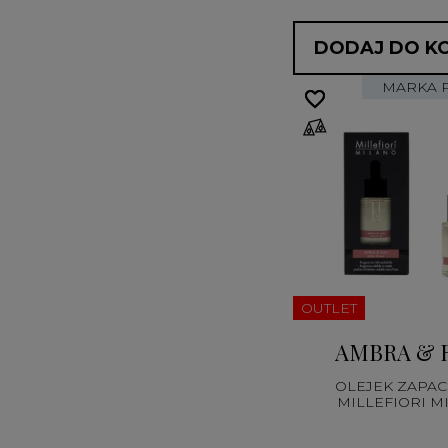
DODAJ DO K
MARKA 
favorite_border
favorite_border
OUTLET
AMBRA & 
OLEJEK ZAPA
MILLEFIORI M