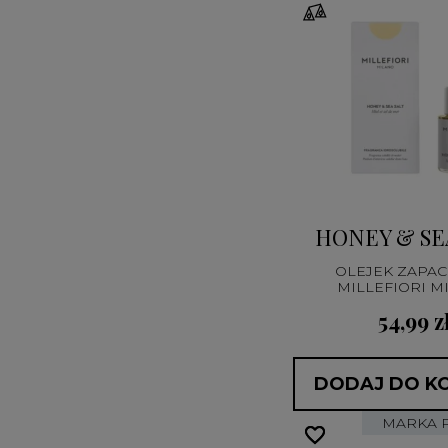
HONEY & SE
OLEJEK ZAPA
MILLEFIORI M
54,99 z
DODAJ DO K
MARKA 
favorite_border
favorite_border