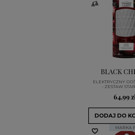
BLACK CH
ELEKTRYCZNY OD
- ZESTAW STA
64,99 z
DODAJ DO K
MARKA 
favorite_border
favorite_border