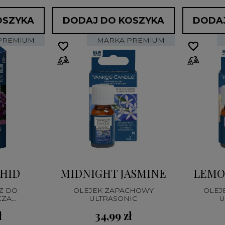
OSZYKA
DODAJ DO KOSZYKA
DODAJ
PREMIUM
MARKA PREMIUM
favorite_border
favorite_border
favorite_border
favorite_border
CHID
MIDNIGHT JASMINE
LEMO
Z DO
OLEJEK ZAPACHOWY
OLEJ
CZA
ULTRASONIC
U
NEGO
ł
34,99 zł