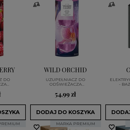
ERRY
WILD ORCHID
Z DO
UZUPEŁNIACZ DO
ELEKTRY
CZA
ODŚWIEŻACZA
- BA
NEGO
ELEKTRYCZNEGO
ł
54,99 zł
OSZYKA
DODAJ DO KOSZYKA
DODAJ
PREMIUM
MARKA PREMIUM
favorite_border
favorite_border
favorite_border
favorite_border