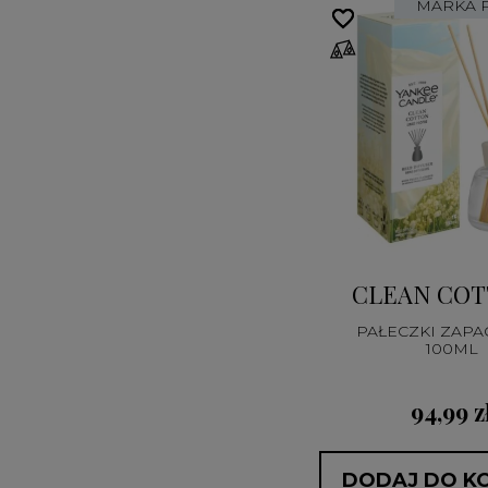
MARKA 
favorite_border
favorite_border
CLEAN CO
PAŁECZKI ZAP
100ML
94,99 z
DODAJ DO K