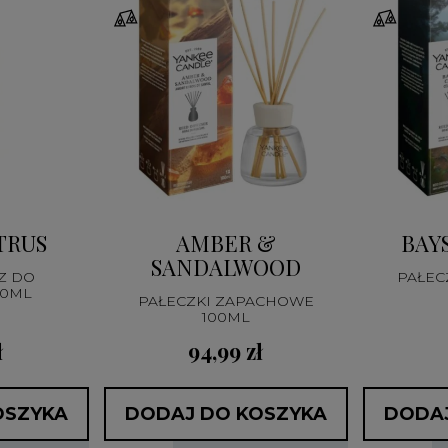
TRUS
AMBER &
BAY
SANDALWOOD
Z DO
PAŁEC
50ML
PAŁECZKI ZAPACHOWE
100ML
ł
94,99 zł
OSZYKA
DODAJ DO KOSZYKA
DODAJ