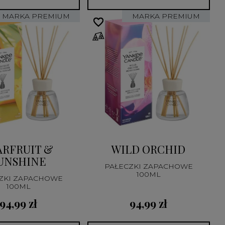
MARKA PREMIUM
MARKA PREMIUM
favorite_border
favorite_border
ARFRUIT &
WILD ORCHID
UNSHINE
PAŁECZKI ZAPACHOWE
100ML
ZKI ZAPACHOWE
100ML
94,99 zł
94,99 zł