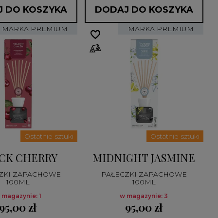
 DO KOSZYKA
DODAJ DO KOSZYKA
MARKA PREMIUM
MARKA PREMIUM
favorite_border
favorite_border
Ostatnie sztuki
Ostatnie sztuki
CK CHERRY
MIDNIGHT JASMINE
ZKI ZAPACHOWE
PAŁECZKI ZAPACHOWE
100ML
100ML
 magazynie: 1
w magazynie: 3
95,00 zł
95,00 zł