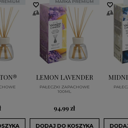
PREMIUM
MARKA PREMIUM
favorite_border
favorite_border
favorite_border
favorite_border
TTON®
LEMON LAVENDER
MIDNI
ACHOWE
PAŁECZKI ZAPACHOWE
PAŁEC
100ML
ł
94,99 zł
OSZYKA
DODAJ DO KOSZYKA
DODAJ