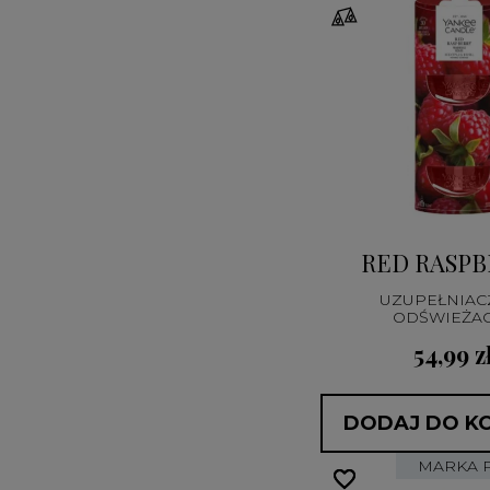
RED RASPB
UZUPEŁNIAC
ODŚWIEŻA
ELEKTRYCZ
54,99 z
DODAJ DO K
MARKA 
favorite_border
favorite_border