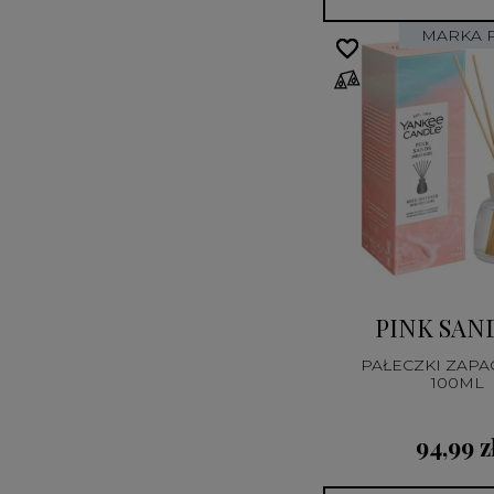
MARKA 
favorite_border
favorite_border
PINK SA
PAŁECZKI ZAP
100ML
94,99 z