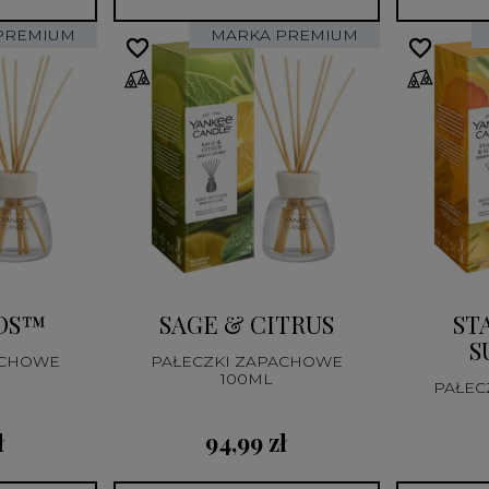
PREMIUM
MARKA PREMIUM
favorite_border
favorite_border
favorite_border
favorite_border
NDS™
SAGE & CITRUS
ST
S
ACHOWE
PAŁECZKI ZAPACHOWE
100ML
PAŁEC
ł
94,99 zł