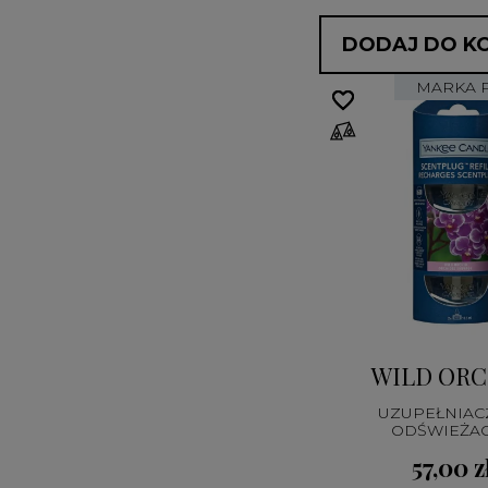
DODAJ DO K
MARKA 
favorite_border
favorite_border
WILD OR
UZUPEŁNIAC
ODŚWIEŻA
ELEKTRYCZ
57,00 z