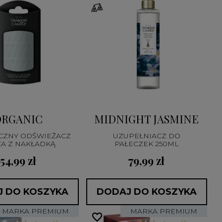
ORGANIC
MIDNIGHT JASMINE
CZNY ODŚWIEŻACZ
UZUPEŁNIACZ DO
ZA Z NAKŁADKĄ
PAŁECZEK 250ML
54,99 zł
79,99 zł
 DO KOSZYKA
DODAJ DO KOSZYKA
MARKA PREMIUM
MARKA PREMIUM
favorite_border
favorite_border