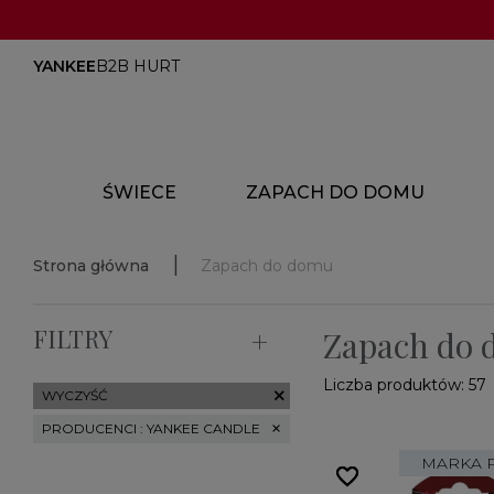
YANKEE
B2B HURT
ŚWIECE
ZAPACH DO DOMU
Strona główna
Zapach do domu
FILTRY
Zapach do
Liczba produktów: 57
WYCZYŚĆ
close
PRODUCENCI : YANKEE CANDLE
MARKA 
favorite_border
favorite_border