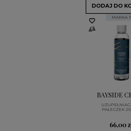
DODAJ DO K
MARKA 
favorite_border
favorite_border
BAYSIDE C
UZUPEŁNIAC
PAŁECZEK 2
66,00 z