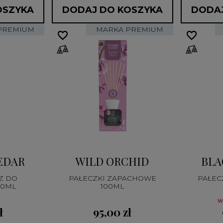
OSZYKA
DODAJ DO KOSZYKA
DODAJ
PREMIUM
MARKA PREMIUM
favorite_border
favorite_border
favorite_border
favorite_border
EDAR
WILD ORCHID
BLA
Z DO
PAŁECZKI ZAPACHOWE
PAŁEC
00ML
100ML
w
ł
95,00 zł