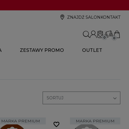
ZNAJDŹ SALON
KONTAKT
0
0
A
ZESTAWY PROMO
OUTLET

SORTUJ
MARKA PREMIUM
MARKA PREMIUM
favorite_border
favorite_border