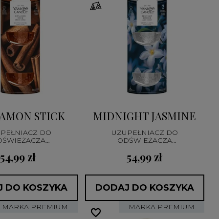
AMON STICK
MIDNIGHT JASMINE
PEŁNIACZ DO
UZUPEŁNIACZ DO
DŚWIEŻACZA
ODŚWIEŻACZA
EKTRYCZNEGO
ELEKTRYCZNEGO
54,99 zł
54,99 zł
 DO KOSZYKA
DODAJ DO KOSZYKA
MARKA PREMIUM
MARKA PREMIUM
favorite_border
favorite_border