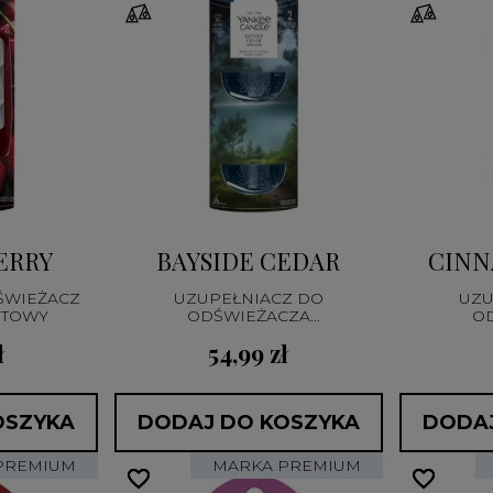
ERRY
BAYSIDE CEDAR
CINN
ŚWIEŻACZ
UZUPEŁNIACZ DO
UZU
RTOWY
ODŚWIEŻACZA
O
ELEKTRYCZNEGO
EL
ł
54,99 zł
OSZYKA
DODAJ DO KOSZYKA
DODAJ
PREMIUM
MARKA PREMIUM
favorite_border
favorite_border
favorite_border
favorite_border