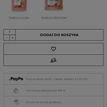
ŚWIECA DUŻA
ŚWIECA ŚREDNIA
DODAJ DO KOSZYKA
favorite_border
Kup produkt teraz i zapłać dopiero za 30 dni!
Darmowa dostawa od 198 zł
30 dni na zwrot produktu