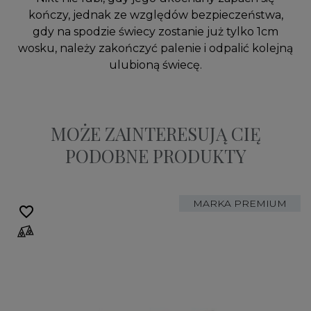
kończy, jednak ze względów bezpieczeństwa,
gdy na spodzie świecy zostanie już tylko 1cm
wosku, należy zakończyć palenie i odpalić kolejną
ulubioną świecę.
MOŻE ZAINTERESUJĄ CIĘ
PODOBNE PRODUKTY
MARKA PREMIUM
favorite_border