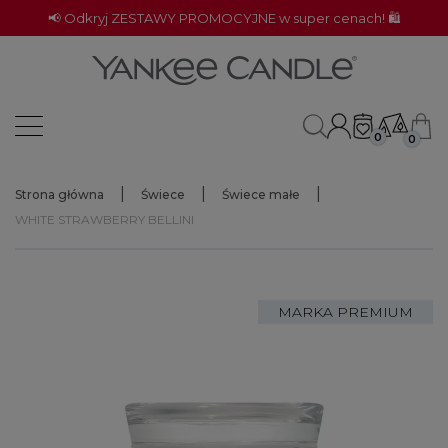
📢 Odkryj ZESTAWY PROMOCYJNE w super cenach! 🛍️
0
0
Strona główna
Świece
Świece małe
WHITE STRAWBERRY BELLINI
MARKA PREMIUM