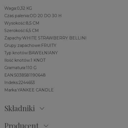
Waga:
0,32 KG
Czas palenia:
OD 20 DO 30 H
Wysokość:
8,5 CM
Szerokość:
6,5 CM
Zapachy:
WHITE STRAWBERRY BELLINI
Grupy zapachowe:
FRUITY
Typ knotów:
BAWEŁNIANY
Ilość knotów:
1 KNOT
Gramatura:
110 G
EAN:
5038581190648
Indeks:
2244653
Marka:
YANKEE CANDLE
Składniki
Producent