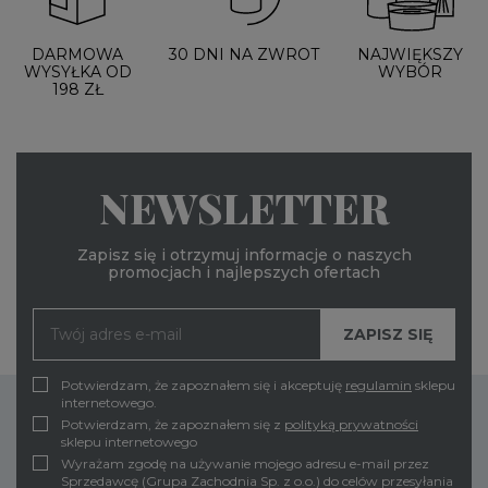
DARMOWA
30 DNI NA ZWROT
NAJWIĘKSZY
WYSYŁKA OD
WYBÓR
198 ZŁ
NEWSLETTER
Zapisz się i otrzymuj informacje o naszych
promocjach i najlepszych ofertach
Potwierdzam, że zapoznałem się i akceptuję
regulamin
sklepu
internetowego.
Potwierdzam, że zapoznałem się z
polityką prywatności
sklepu internetowego
Wyrażam zgodę na używanie mojego adresu e-mail przez
Sprzedawcę (Grupa Zachodnia Sp. z o.o.) do celów przesyłania