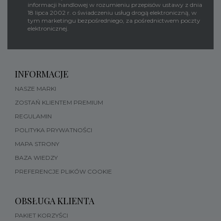
informacji handlowej w rozumieniu przepisów ustawy z dnia
18 lipca 2002 r. o świadczeniu usług drogą elektroniczną, w
tym marketingu bezpośredniego, za pośrednictwem poczty
elektronicznej.
INFORMACJE
NASZE MARKI
ZOSTAŃ KLIENTEM PREMIUM
REGULAMIN
POLITYKA PRYWATNOŚCI
MAPA STRONY
BAZA WIEDZY
PREFERENCJE PLIKÓW COOKIE
OBSŁUGA KLIENTA
PAKIET KORZYŚCI