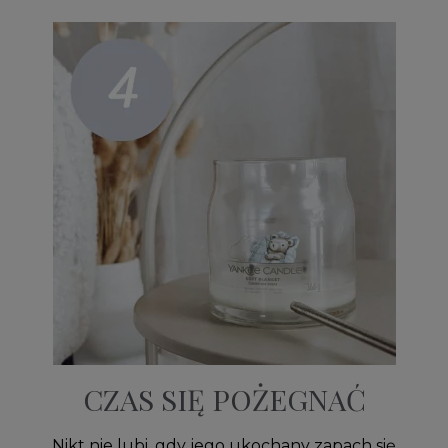
CZAS SIĘ POŻEGNAĆ
Nikt nie lubi, gdy jego ukochany zapach się