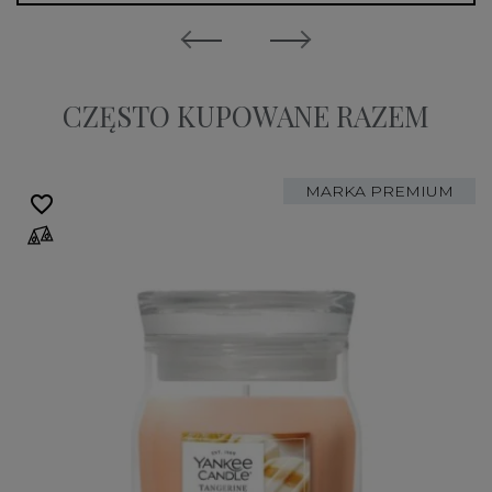
CZĘSTO KUPOWANE RAZEM
MARKA PREMIUM
favorite_border