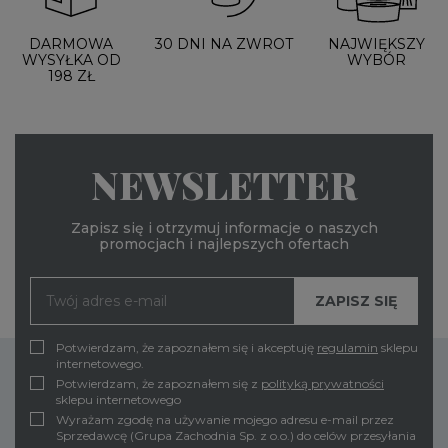
DARMOWA
30 DNI NA ZWROT
NAJWIĘKSZY
WYSYŁKA OD
WYBÓR
198 ZŁ
NEWSLETTER
Zapisz się i otrzymuj informacje o naszych
promocjach i najlepszych ofertach
Potwierdzam, że zapoznałem się i akceptuję
regulamin
sklepu
internetowego.
Potwierdzam, że zapoznałem się z
polityką prywatności
sklepu internetowego
Wyrażam zgodę na używanie mojego adresu e-mail przez
Sprzedawcę (Grupa Zachodnia Sp. z o.o.) do celów przesyłania