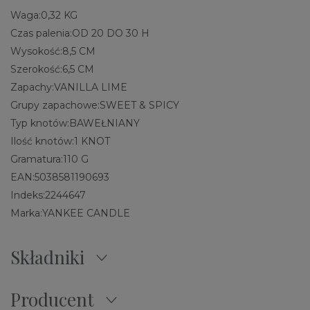
Waga:
0,32 KG
Czas palenia:
OD 20 DO 30 H
Wysokość:
8,5 CM
Szerokość:
6,5 CM
Zapachy:
VANILLA LIME
Grupy zapachowe:
SWEET & SPICY
Typ knotów:
BAWEŁNIANY
Ilość knotów:
1 KNOT
Gramatura:
110 G
EAN:
5038581190693
Indeks:
2244647
Marka:
YANKEE CANDLE
Składniki
Producent