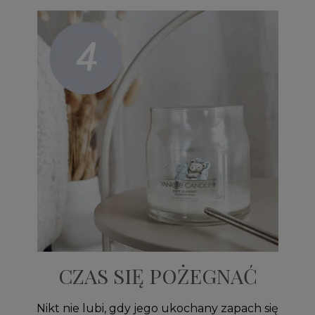
CZAS SIĘ POŻEGNAĆ
Nikt nie lubi, gdy jego ukochany zapach się