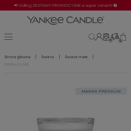
📢 Odkryj ZESTAWY PROMOCYJNE w super cenach! 🛍️
0
0
Strona główna
Świece
Świece małe
VANILLA LIME
MARKA PREMIUM