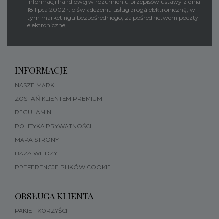
informacji handlowej w rozumieniu przepisów ustawy z dnia
18 lipca 2002 r. o świadczeniu usług drogą elektroniczną, w
tym marketingu bezpośredniego, za pośrednictwem poczty
elektronicznej.
INFORMACJE
NASZE MARKI
ZOSTAŃ KLIENTEM PREMIUM
REGULAMIN
POLITYKA PRYWATNOŚCI
MAPA STRONY
BAZA WIEDZY
PREFERENCJE PLIKÓW COOKIE
OBSŁUGA KLIENTA
PAKIET KORZYŚCI