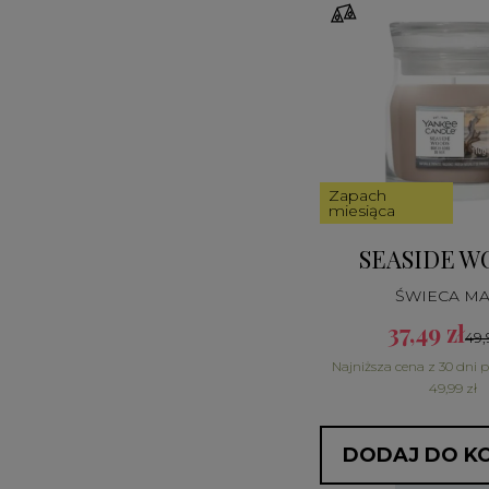
Zapach
miesiąca
SEASIDE W
ŚWIECA M
37,49 zł
49,
Najniższa cena z 30 dni 
49,99 zł
DODAJ DO K