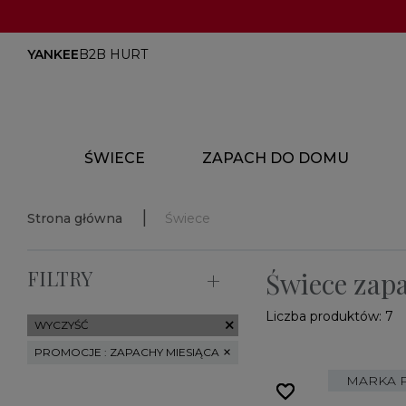
YANKEE
B2B HURT
ŚWIECE
ZAPACH DO DOMU
Strona główna
Świece
FILTRY
Świece zap
Liczba produktów: 7
WYCZYŚĆ
close
PROMOCJE : ZAPACHY MIESIĄCA
MARKA 
favorite_border
favorite_border