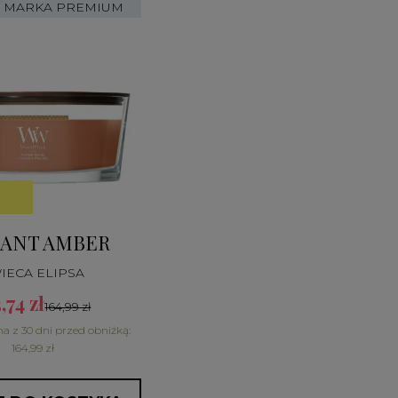
MARKA PREMIUM
IANT AMBER
IECA ELIPSA
,74 zł
164,99 zł
na z 30 dni przed obniżką:
164,99 zł