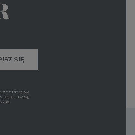
R
z o.o.) do celów
świadczeniu usług
cznej.