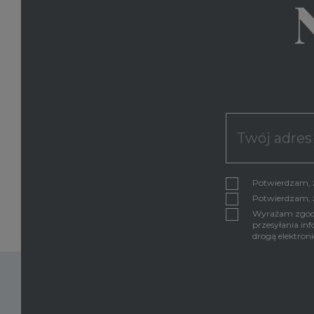
Potwierdzam, ż
Potwierdzam, 
Wyrażam zgodę 
przesyłania in
drogą elektron