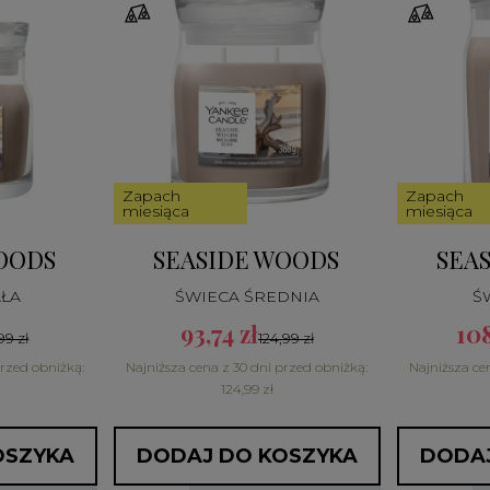
Zapach
Zapach
miesiąca
miesiąca
OODS
SEASIDE WOODS
SEA
AŁA
ŚWIECA ŚREDNIA
Ś
93,74 zł
108
99 zł
124,99 zł
przed obniżką:
Najniższa cena z 30 dni przed obniżką:
Najniższa ce
124,99 zł
OSZYKA
DODAJ DO KOSZYKA
DODAJ