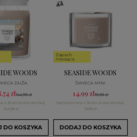
Zapach
miesiąca
SIDE WOODS
SEASIDE WOODS
WIECA DUŻA
ŚWIECA MINI
,74 zł
14,99 zł
144,99 zł
19,99 zł
na z 30 dni przed obniżką:
Najniższa cena z 30 dni przed obniżką:
144,99 zł
19,99 zł
 DO KOSZYKA
DODAJ DO KOSZYKA