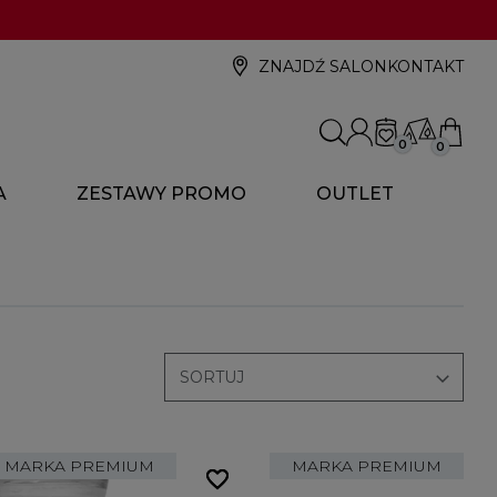
ZNAJDŹ SALON
KONTAKT
0
0
A
ZESTAWY PROMO
OUTLET

SORTUJ
MARKA PREMIUM
MARKA PREMIUM
favorite_border
favorite_border