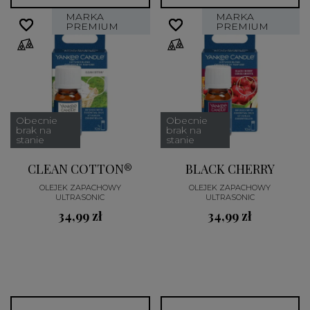
MARKA
MARKA
favorite_border
favorite_border
favorite_border
favorite_border
PREMIUM
PREMIUM
Obecnie
Obecnie
brak na
brak na
stanie
stanie
CLEAN COTTON®
BLACK CHERRY
OLEJEK ZAPACHOWY
OLEJEK ZAPACHOWY
ULTRASONIC
ULTRASONIC
34,99 zł
34,99 zł