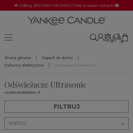
📢 Odkryj ZESTAWY PROMOCYJNE w super cenach! 🛍️
0
0
Strona główna
Zapach do domu
Dyfuzory elektryczne
Odświeżacze Ultrasonic
Odświeżacze Ultrasonic
Liczba produktów: 6
FILTRUJ

SORTUJ