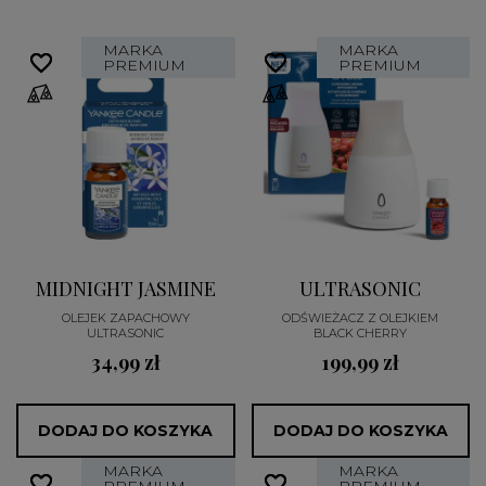
MARKA
MARKA
favorite_border
favorite_border
favorite_border
favorite_border
PREMIUM
PREMIUM
MIDNIGHT JASMINE
ULTRASONIC
OLEJEK ZAPACHOWY
ODŚWIEŻACZ Z OLEJKIEM
ULTRASONIC
BLACK CHERRY
34,99 zł
199,99 zł
DODAJ DO KOSZYKA
DODAJ DO KOSZYKA
MARKA
MARKA
favorite_border
favorite_border
favorite_border
favorite_border