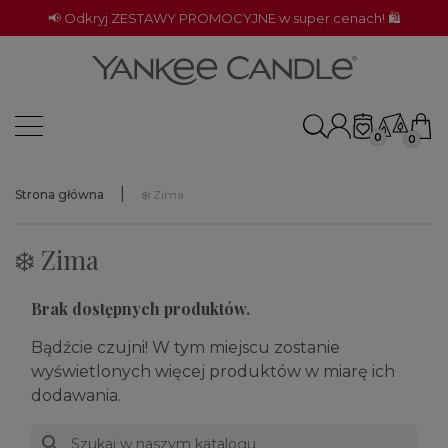
📢 Odkryj ZESTAWY PROMOCYJNE w super cenach! 🛍️
0
0
Strona główna
❄️ Zima
❄️ Zima
Brak dostępnych produktów.
Bądźcie czujni! W tym miejscu zostanie
wyświetlonych więcej produktów w miarę ich
dodawania.
search