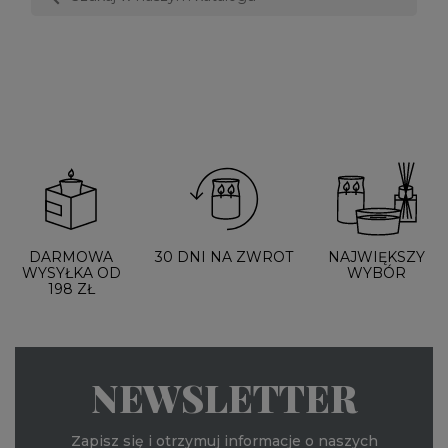
DARMOWA
30 DNI NA ZWROT
NAJWIĘKSZY
WYSYŁKA OD
WYBÓR
198 ZŁ
NEWSLETTER
Zapisz się i otrzymuj informacje o naszych