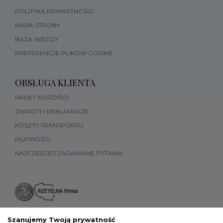
POLITYKA PRYWATNOŚCI
MAPA STRONY
BAZA WIEDZY
PREFERENCJE PLIKÓW COOKIE
OBSŁUGA KLIENTA
PAKIET KORZYŚCI
ZWROTY I REKLAMACJE
KOSZTY TRANSPORTU
PŁATNOŚCI
NAJCZĘŚCIEJ ZADAWANE PYTANIA
Szanujemy Twoją prywatność