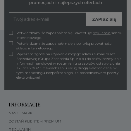
promocjach i najlepszych ofertach
Potwierdzam, że zapoznałem się i akceptuję
regulamin
sklepu
internetowego.
Potwierdzam, że zapoznałem się z
polityką prywatności
sklepu internetowego
Wyrażam zgodę na używanie mojego adresu e-mail przez
Sprzedawcę (Grupa Zachodnia Sp. z o.o.) do celów przesyłania
informacji handlowej w rozumieniu przepisów ustawy z dnia
18 lipca 2002 r. o świadczeniu usług drogą elektroniczną, w
tym marketingu bezpośredniego, za pośrednictwem poczty
elektronicznej.
INFORMACJE
NASZE MARKI
ZOSTAŃ KLIENTEM PREMIUM
REGULAMIN