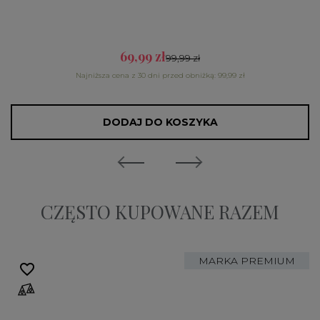
69,99 zł
99,99 zł
Najniższa cena z 30 dni przed obniżką: 99,99 zł
DODAJ DO KOSZYKA
CZĘSTO KUPOWANE RAZEM
MARKA PREMIUM
favorite_border