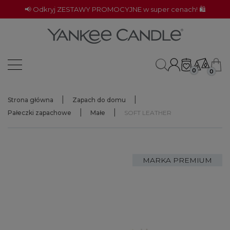
📢 Odkryj ZESTAWY PROMOCYJNE w super cenach! 🛍️
0
0
Strona główna
Zapach do domu
Pałeczki zapachowe
Małe
SOFT LEATHER
MARKA PREMIUM