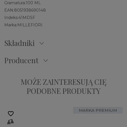
Gramatura:
100 ML
EAN:
8051938690148
Indeks:
41MDSF
Marka:
MILLEFIORI
Składniki
Producent
MOŻE ZAINTERESUJĄ CIĘ
PODOBNE PRODUKTY
MARKA PREMIUM
favorite_border