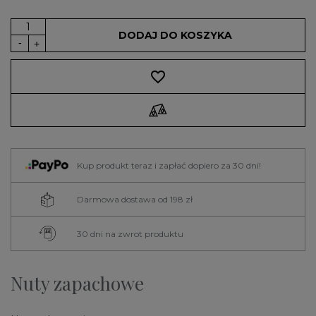
DODAJ DO KOSZYKA
favorite_border
Kup produkt teraz i zapłać dopiero za 30 dni!
Darmowa dostawa od 198 zł
30 dni na zwrot produktu
Nuty zapachowe