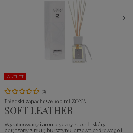

OUTLET
(0)
Pałeczki zapachowe 100 ml ZONA
SOFT LEATHER
Wyrafinowany i aromatyczny zapach skóry
połączony z nutą bursztynu, drzewa cedrowego i