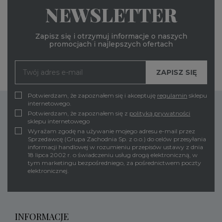
NEWSLETTER
Zapisz się i otrzymuj informacje o naszych
promocjach i najlepszych ofertach
Potwierdzam, że zapoznałem się i akceptuję
regulamin
sklepu
internetowego.
Potwierdzam, że zapoznałem się z
polityką prywatności
sklepu internetowego
Wyrażam zgodę na używanie mojego adresu e-mail przez
Sprzedawcę (Grupa Zachodnia Sp. z o.o.) do celów przesyłania
informacji handlowej w rozumieniu przepisów ustawy z dnia
18 lipca 2002 r. o świadczeniu usług drogą elektroniczną, w
tym marketingu bezpośredniego, za pośrednictwem poczty
elektronicznej.
INFORMACJE