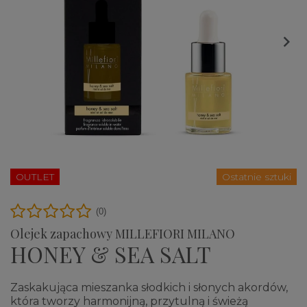

OUTLET
Ostatnie sztuki
(0)
Olejek zapachowy MILLEFIORI MILANO
HONEY & SEA SALT
Zaskakująca mieszanka słodkich i słonych akordów,
która tworzy harmonijną, przytulną i świeżą