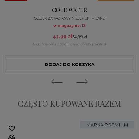
COLD WATER
OLEJEK ZAPACHOWY MILLEFIORI MILANO
w magazynie: 12
43,99 zł
54,99 zł
Najniższa cena z 30 dni przed obniżką: 54,99 zł
DODAJ DO KOSZYKA
CZĘSTO KUPOWANE RAZEM
MARKA PREMIUM
favorite_border