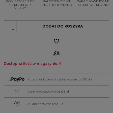
POMIESZCZEŃ 150
PAŁECZEK 250 ML
ZAPACHOWE 100 ML
ML MILLEFIORI
MILLEFIORI MILANO
MILLEFIORI MILANO
MILANO
DODAJ DO KOSZYKA
favorite_border
Dostępna ilość w magazynie: 4
Kup produkt teraz i zapłać dopiero za 30 dni!
Darmowa dostawa od 198 zł
30 dni na zwrot produktu