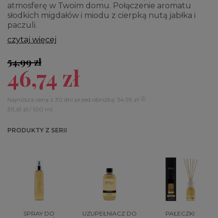
atmosferę w Twoim domu. Połączenie aromatu
słodkich migdałów i miodu z cierpką nutą jabłka i
paczuli.
czytaj więcej
54,99 zł
46,74 zł
Najniższa cena z 30 dni przed obniżką: 54,99 zł
311,61 zł / 100 ml
PRODUKTY Z SERII
SPRAY DO
UZUPEŁNIACZ DO
PAŁECZKI