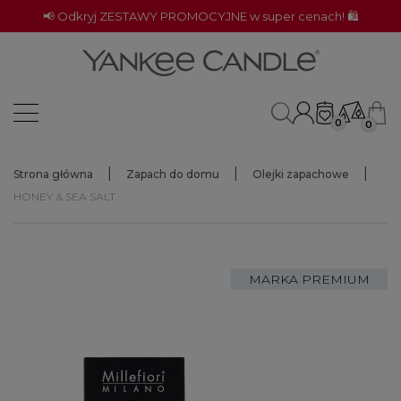
📢 Odkryj ZESTAWY PROMOCYJNE w super cenach! 🛍️
0
0
Strona główna
Zapach do domu
Olejki zapachowe
HONEY & SEA SALT
MARKA PREMIUM