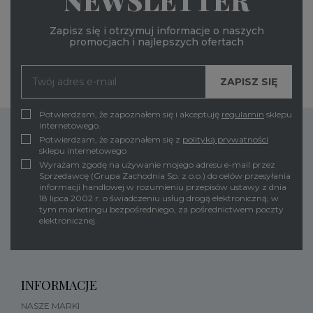
NEWSLETTER
Zapisz się i otrzymuj informacje o naszych
promocjach i najlepszych ofertach
Potwierdzam, że zapoznałem się i akceptuję
regulamin
sklepu
internetowego.
Potwierdzam, że zapoznałem się z
polityką prywatności
sklepu internetowego
Wyrażam zgodę na używanie mojego adresu e-mail przez
Sprzedawcę (Grupa Zachodnia Sp. z o.o.) do celów przesyłania
informacji handlowej w rozumieniu przepisów ustawy z dnia
18 lipca 2002 r. o świadczeniu usług drogą elektroniczną, w
tym marketingu bezpośredniego, za pośrednictwem poczty
elektronicznej.
INFORMACJE
NASZE MARKI