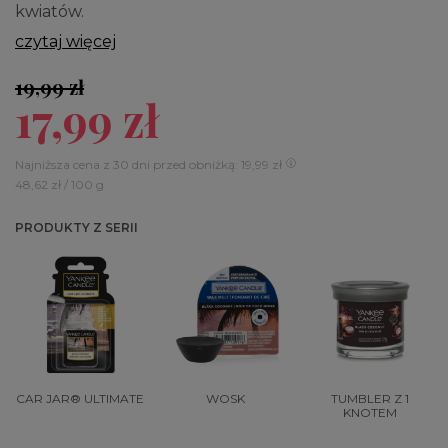
kwiatów.
czytaj więcej
19,99 zł
17,99 zł
Najniższa cena z 30 dni przed obniżką: 19,99 zł
48,62 zł / 100 g
PRODUKTY Z SERII
CAR JAR® ULTIMATE
WOSK
TUMBLER Z 1
KNOTEM