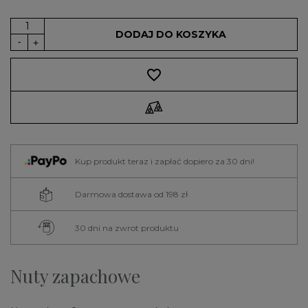
DODAJ DO KOSZYKA
favorite_border
Kup produkt teraz i zapłać dopiero za 30 dni!
Darmowa dostawa od 198 zł
30 dni na zwrot produktu
Nuty zapachowe