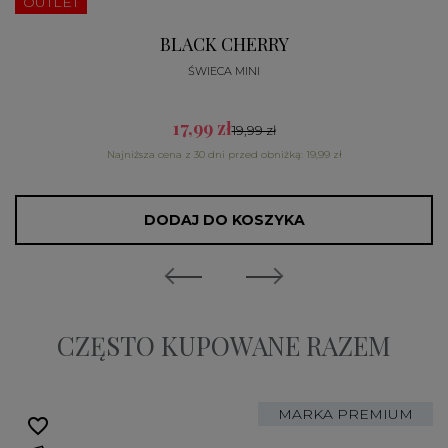
OUTLET
BLACK CHERRY
ŚWIECA MINI
17,99 zł
19,99 zł
Najniższa cena z 30 dni przed obniżką: 19,99 zł
DODAJ DO KOSZYKA
CZĘSTO KUPOWANE RAZEM
MARKA PREMIUM
favorite_border