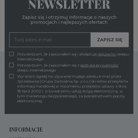
NEWSLETTER
Zapisz się i otrzymuj informacje o naszych
promocjach i najlepszych ofertach
Potwierdzam, że zapoznałem się i akceptuję
regulamin
sklepu
internetowego.
Potwierdzam, że zapoznałem się z
polityką prywatności
sklepu internetowego
Wyrażam zgodę na używanie mojego adresu e-mail przez
Sprzedawcę (Grupa Zachodnia Sp. z o.o.) do celów przesyłania
informacji handlowej w rozumieniu przepisów ustawy z dnia
18 lipca 2002 r. o świadczeniu usług drogą elektroniczną, w
tym marketingu bezpośredniego, za pośrednictwem poczty
elektronicznej.
INFORMACJE