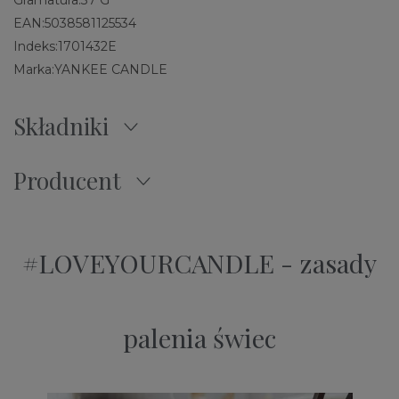
Gramatura:
37 G
EAN:
5038581125534
Indeks:
1701432E
Marka:
YANKEE CANDLE
Składniki
Producent
#LOVEYOURCANDLE - zasady
palenia świec