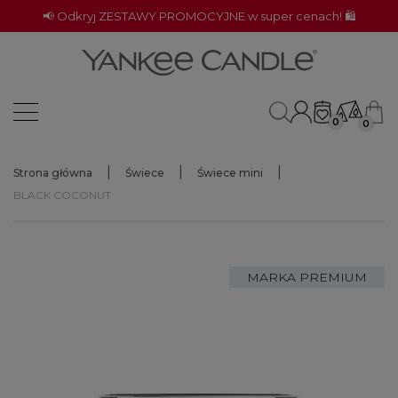
📢 Odkryj ZESTAWY PROMOCYJNE w super cenach! 🛍️
0
0
Strona główna
Świece
Świece mini
BLACK COCONUT
MARKA PREMIUM