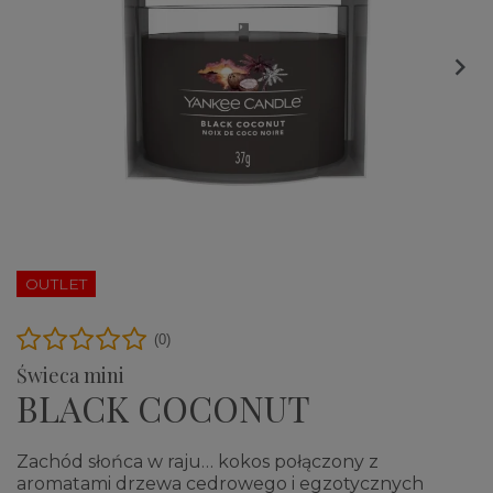

OUTLET
(0)
Świeca mini
BLACK COCONUT
Zachód słońca w raju… kokos połączony z
aromatami drzewa cedrowego i egzotycznych