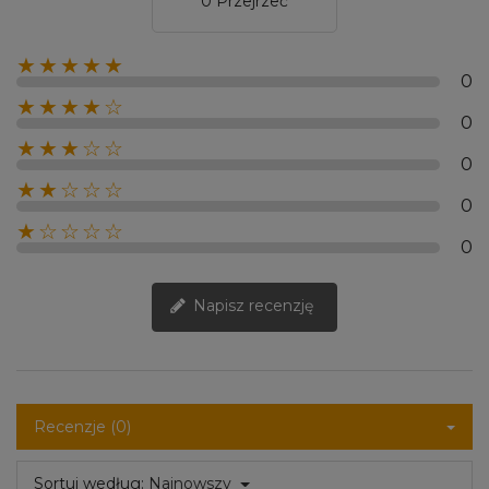
0 Przejrzeć
★★★★★
0
★★★★☆
0
★★★☆☆
0
★★☆☆☆
0
★☆☆☆☆
0
Napisz recenzję
Recenzje (0)
Sortuj według:
Najnowszy