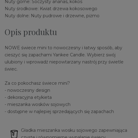
Nuty górne: Soczysty ananas, kokos
Nuty środkowe: Kwiat drzewa kokosowego
Nuty dolne: Nuty pudrowe i drzewne, piżmo
Opis produktu
NOWE świece mini to nowoczesny i łatwy sposób, aby
cieszyć się zapachami Yankee Candle. Wybierz swój
ulubiony i wprowadź niepowtarzany nastrój przy świetle
świec.
Za co pokochasz świece mini?
- nowoczesny design
- dekoracyjna etykieta
- mieszanka wosków sojowych
- dostępne w najlepiej sprzedających się zapachach
Gładka mieszanka wosku sojowego zapewniająca
czyste i równomierne wypalanie świecy.