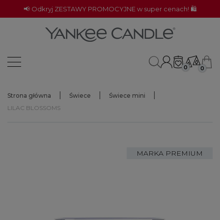
📢 Odkryj ZESTAWY PROMOCYJNE w super cenach! 🛍️
0
0
Strona główna
Świece
Świece mini
LILAC BLOSSOMS
MARKA PREMIUM