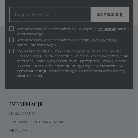
Potwierdzam, że zapoznałem się i akceptuję
regulamin
sklepu
internetowego.
Potwierdzam, że zapoznałem się z
polityką prywatności
sklepu internetowego
Wyrażam zgodę na używanie mojego adresu e-mail przez
Sprzedawcę (Grupa Zachodnia Sp. z o.o.) do celów przesyłania
informacji handlowej w rozumieniu przepisów ustawy z dnia
18 lipca 2002 r. o świadczeniu usług drogą elektroniczną, w
tym marketingu bezpośredniego, za pośrednictwem poczty
elektronicznej.
INFORMACJE
NASZE MARKI
ZOSTAŃ KLIENTEM PREMIUM
REGULAMIN