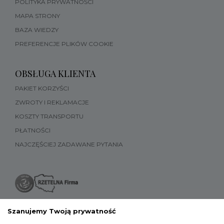
POLITYKA PRYWATNOŚCI
MAPA STRONY
BAZA WIEDZY
PREFERENCJE PLIKÓW COOKIE
OBSŁUGA KLIENTA
PAKIET KORZYŚCI
ZWROTY I REKLAMACJE
KOSZTY TRANSPORTU
PŁATNOŚCI
NAJCZĘŚCIEJ ZADAWANE PYTANIA
Szanujemy Twoją prywatność