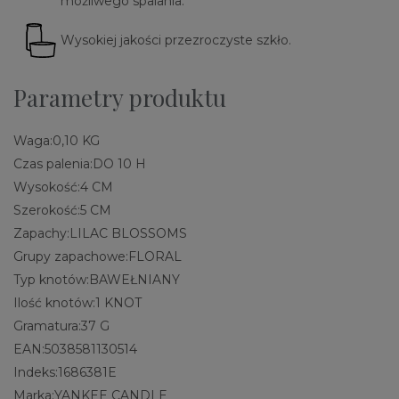
możliwego spalania.
Wysokiej jakości przezroczyste szkło.
Parametry produktu
Waga:
0,10 KG
Czas palenia:
DO 10 H
Wysokość:
4 CM
Szerokość:
5 CM
Zapachy:
LILAC BLOSSOMS
Grupy zapachowe:
FLORAL
Typ knotów:
BAWEŁNIANY
Ilość knotów:
1 KNOT
Gramatura:
37 G
EAN:
5038581130514
Indeks:
1686381E
Marka:
YANKEE CANDLE