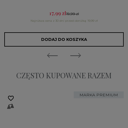
17,99 zł
19,99 zł
Najniższa cena z 30 dni przed obniżką: 19,99 zł
DODAJ DO KOSZYKA
CZĘSTO KUPOWANE RAZEM
MARKA PREMIUM
favorite_border