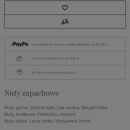
favorite_border
Kup produkt teraz i zapłać dopiero za 30 dni!
Darmowa dostawa od 198 zł
30 dni na zwrot produktu
Nuty zapachowe
Nuty górne: Zielone listki, Lilia wodna, Bergamotka
Nuty środkowe: Płatki bzu, Hiacynt
Nuty dolne: Liście cedru, Wetyweria, Mech