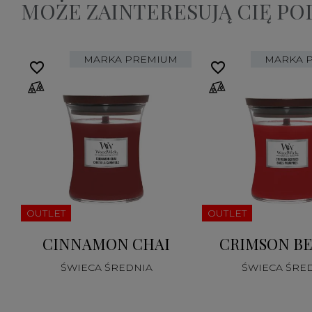
MOŻE ZAINTERESUJĄ CIĘ P
MARKA PREMIUM
MARKA 
favorite_border
favorite_border
OUTLET
OUTLET
CINNAMON CHAI
CRIMSON BE
ŚWIECA ŚREDNIA
ŚWIECA ŚRE