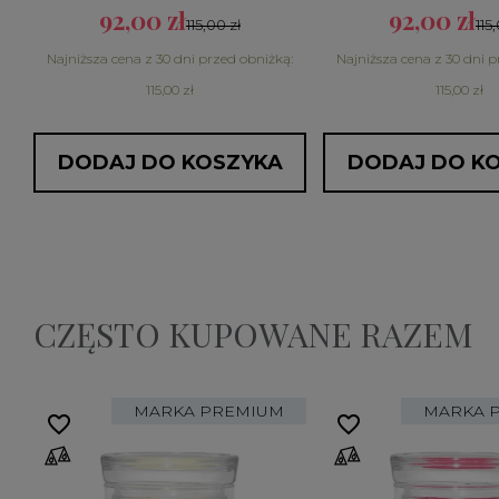
92,00 zł
92,00 zł
115,00 zł
115
Najniższa cena z 30 dni przed obniżką:
Najniższa cena z 30 dni p
115,00 zł
115,00 zł
DODAJ DO KOSZYKA
DODAJ DO K
CZĘSTO KUPOWANE RAZEM
MARKA PREMIUM
MARKA 
favorite_border
favorite_border