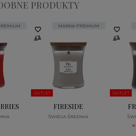
ODOBNE PRODUKTY
PREMIUM
MARKA PREMIUM
favorite_border
favorite_border
OUTLET
OUTLET
RRIES
FIRESIDE
FR
DNIA
ŚWIECA ŚREDNIA
ŚWI
w