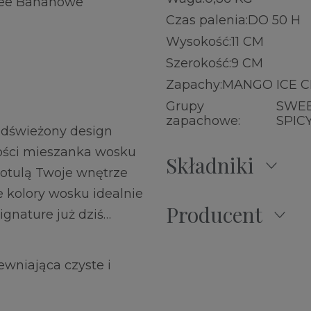
ree Bananowe
Czas palenia:
DO 50 H
Wysokość:
11 CM
Szerokość:
9 CM
Zapachy:
MANGO ICE 
Grupy
SWEE
zapachowe:
SPIC
Odświeżony design
kości mieszanka wosku
Składniki
otulą Twoje wnętrze
e kolory wosku idealnie
Producent
ignature już dziś…
wniająca czyste i