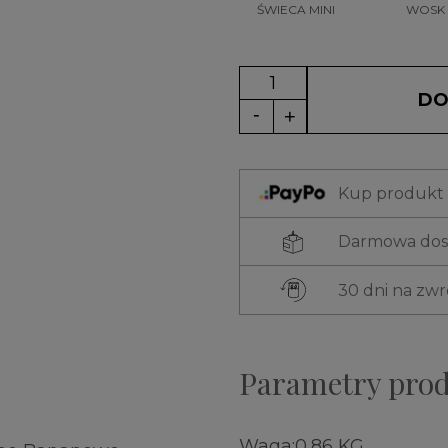
ŚWIECA MINI
WOSK
DO
Kup produkt t
Darmowa dost
30 dni na zw
Parametry pro
Waga:
0,86 KG