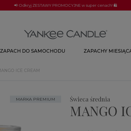
📢 Odkryj ZESTAWY PROMOCYJNE w super cenach! 🛍️
ZAPACH DO SAMOCHODU
ZAPACHY MIESIĄC
ANGO ICE CREAM
Świeca średnia
MARKA PREMIUM
MANGO I