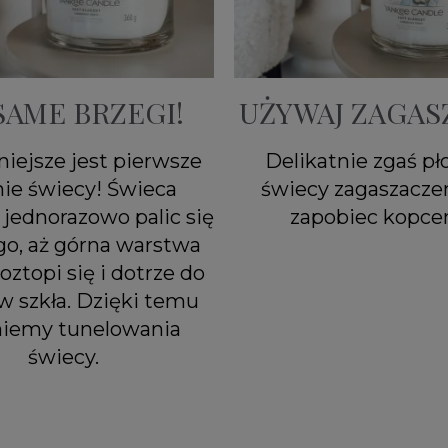
SAME BRZEGI!
UŻYWAJ ZAGAS
iejsze jest pierwsze
Delikatnie zgaś p
nie świecy! Świeca
świecy zagaszacze
jednorazowo palic się
zapobiec kopcen
go, aż górna warstwa
oztopi się i dotrze do
w szkła. Dzięki temu
niemy tunelowania
świecy.