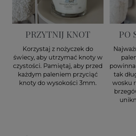
PRZYTNIJ KNOT
PO 
Korzystaj z nożyczek do
Najważn
świecy, aby utrzymać knoty w
pale
czystości. Pamiętaj, aby przed
powinna 
każdym paleniem przyciąć
tak dłu
knoty do wysokości 3mm.
wosku r
brzegó
unik