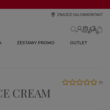
ZNAJDŹ SALON
KONTAKT
0
0
A
ZESTAWY PROMO
OUTLET
(0)
CE CREAM