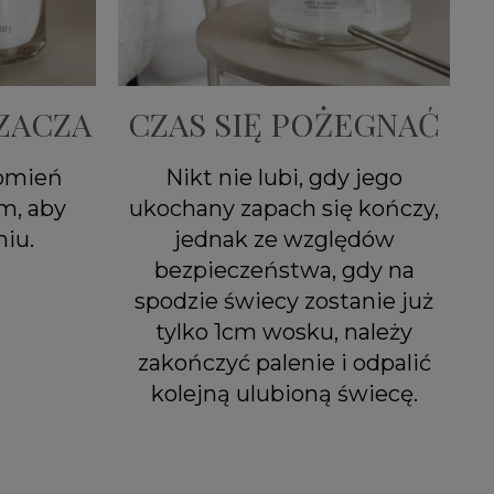
ZACZA
CZAS SIĘ POŻEGNAĆ
łomień
Nikt nie lubi, gdy jego
m, aby
ukochany zapach się kończy,
iu.
jednak ze względów
bezpieczeństwa, gdy na
spodzie świecy zostanie już
tylko 1cm wosku, należy
zakończyć palenie i odpalić
kolejną ulubioną świecę.