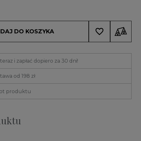
favorite_border
DAJ DO KOSZYKA
eraz i zapłać dopiero za 30 dni!
awa od 198 zł
rot produktu
duktu