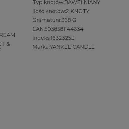
Typ knotów:
BAWEŁNIANY
Ilość knotów:
2 KNOTY
Gramatura:
368 G
EAN:
5038581144634
CREAM
Indeks:
1632325E
T &
Marka:
YANKEE CANDLE
Y