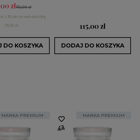
,00 zł
115,00 zł
na z 30 dni przed obniżką:
115,00 zł
115,00 zł
 DO KOSZYKA
DODAJ DO KOSZYKA
MARKA PREMIUM
MARKA PREMIUM
favorite_border
fa