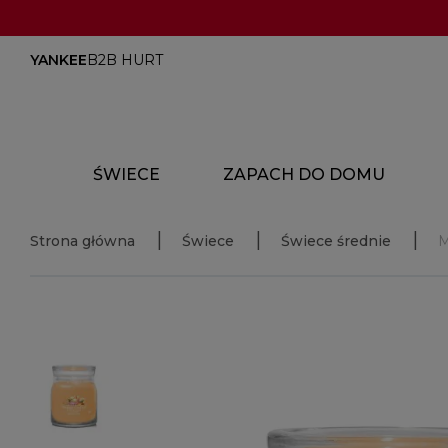
YANKEE
B2B HURT
ŚWIECE
ZAPACH DO DOMU
Strona główna
Świece
Świece średnie
M