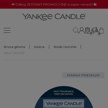
📢 Odkryj ZESTAWY PROMOCYJNE w super cenach! 🛍️
0
0
Strona główna
Świece
Woski i kominki
WILD ORCHID
MARKA PREMIUM