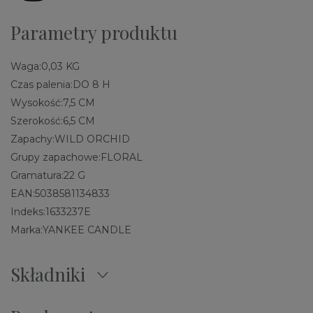
Parametry produktu
Waga:
0,03 KG
Czas palenia:
DO 8 H
Wysokość:
7,5 CM
Szerokość:
6,5 CM
Zapachy:
WILD ORCHID
Grupy zapachowe:
FLORAL
Gramatura:
22 G
EAN:
5038581134833
Indeks:
1633237E
Marka:
YANKEE CANDLE
Składniki