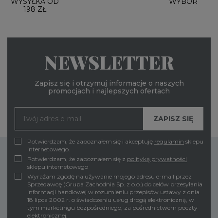
WYSYŁKA OD
WYBÓR
198 ZŁ
NEWSLETTER
Zapisz się i otrzymuj informacje o naszych
promocjach i najlepszych ofertach
Potwierdzam, że zapoznałem się i akceptuję
regulamin
sklepu
internetowego.
Potwierdzam, że zapoznałem się z
polityką prywatności
sklepu internetowego
Wyrażam zgodę na używanie mojego adresu e-mail przez
Sprzedawcę (Grupa Zachodnia Sp. z o.o.) do celów przesyłania
informacji handlowej w rozumieniu przepisów ustawy z dnia
18 lipca 2002 r. o świadczeniu usług drogą elektroniczną, w
tym marketingu bezpośredniego, za pośrednictwem poczty
elektronicznej.