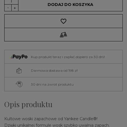
DODAJ DO KOSZYKA
favorite_border
Kup produkt teraz i zapłać dopiero za 30 dni!
Darmowa dostawa od 198 zł
30 dni na zwrot produktu
Opis produktu
Kultowe woski zapachowe od Yankee Candle®!
Dzięki unikalnej formule wosk szybko uwalnia zapach.