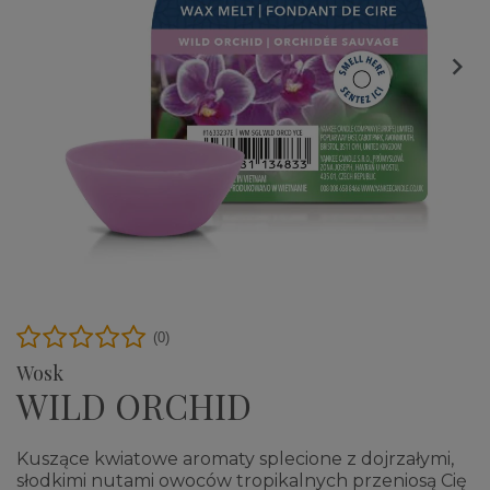

(0)
Wosk
WILD ORCHID
Kuszące kwiatowe aromaty splecione z dojrzałymi,
słodkimi nutami owoców tropikalnych przeniosą Cię