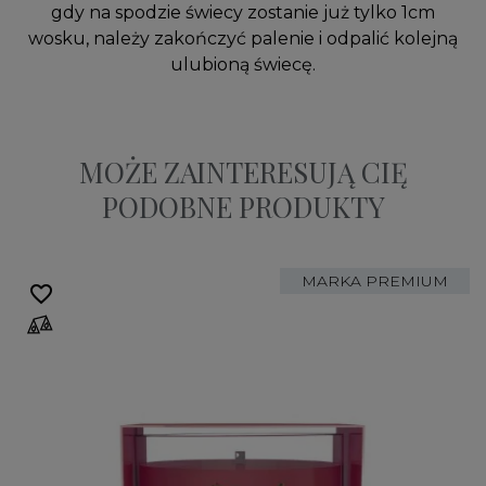
gdy na spodzie świecy zostanie już tylko 1cm
wosku, należy zakończyć palenie i odpalić kolejną
ulubioną świecę.
MOŻE ZAINTERESUJĄ CIĘ
PODOBNE PRODUKTY
MARKA PREMIUM
favorite_border