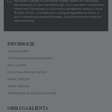
Wyrażam zgodę na używanie mojego adresu e-mail przez
Sprzedawcę (Grupa Zachodnia Sp. z o.o.) do celów przesyłania
informacji handlowej w rozumieniu przepisów ustawy z dnia
18 lipca 2002 r. o świadczeniu usług drogą elektroniczną, w
tym marketingu bezpośredniego, za pośrednictwem poczty
elektronicznej.
INFORMACJE
NASZE MARKI
ZOSTAŃ KLIENTEM PREMIUM
REGULAMIN
POLITYKA PRYWATNOŚCI
MAPA STRONY
BAZA WIEDZY
PREFERENCJE PLIKÓW COOKIE
OBSŁUGA KLIENTA