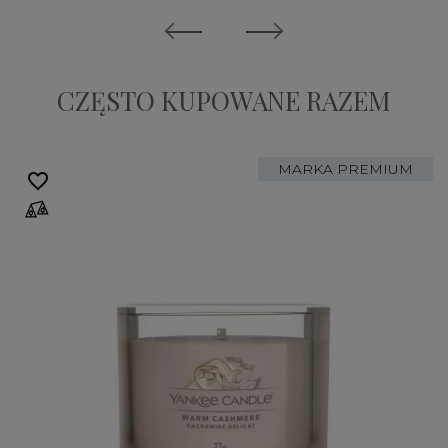
CZĘSTO KUPOWANE RAZEM
MARKA PREMIUM
favorite_border