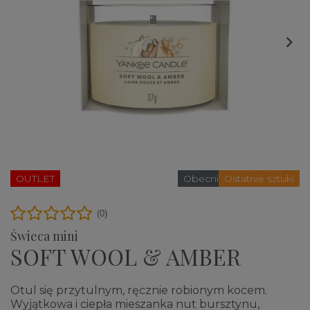

OUTLET
Obecnie brak na stanie
Ostatnie sztuki
(0)
Świeca mini
SOFT WOOL & AMBER
Otul się przytulnym, ręcznie robionym kocem.
Wyjątkowa i ciepła mieszanka nut bursztynu,