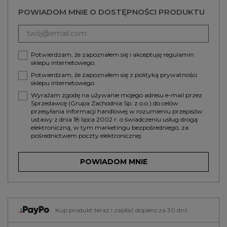
POWIADOM MNIE O DOSTĘPNOŚCI PRODUKTU
Potwierdzam, że zapoznałem się i akceptuję
regulamin
sklepu internetowego.
Potwierdzam, że zapoznałem się z
polityką prywatności
sklepu internetowego
Wyrażam zgodę na używanie mojego adresu e-mail przez
Sprzedawcę (Grupa Zachodnia Sp. z o.o.) do celów
przesyłania informacji handlowej w rozumieniu przepisów
ustawy z dnia 18 lipca 2002 r. o świadczeniu usług drogą
elektroniczną, w tym marketingu bezpośredniego, za
pośrednictwem poczty elektronicznej.
POWIADOM MNIE
Kup produkt teraz i zapłać dopiero za 30 dni!