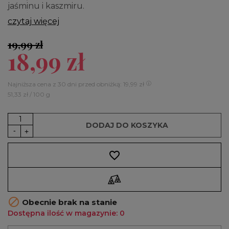
jaśminu i kaszmiru.
czytaj więcej
19,99 zł
18,99 zł
Najniższa cena z 30 dni przed obniżką: 19,99 zł
51,33 zł / 100 g
DODAJ DO KOSZYKA
favorite_border

Obecnie brak na stanie
Dostępna ilość w magazynie: 0