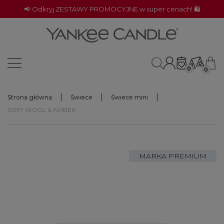
📢 Odkryj ZESTAWY PROMOCYJNE w super cenach! 🛍️
0
0
Strona główna
Świece
Świece mini
SOFT WOOL & AMBER
MARKA PREMIUM