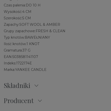
Czas palenia:
DO 10 H
Wysokość:
4 CM
Szerokość:
5 CM
Zapachy:
SOFT WOOL & AMBER
Grupy zapachowe:
FRESH & CLEAN
Typ knotów:
BAWEŁNIANY
Ilość knotów:
1 KNOT
Gramatura:
37 G
EAN:
5038581141107
Indeks:
1722174E
Marka:
YANKEE CANDLE
Składniki
Producent