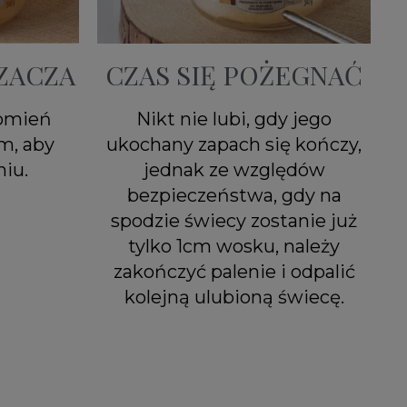
ZACZA
CZAS SIĘ POŻEGNAĆ
łomień
Nikt nie lubi, gdy jego
m, aby
ukochany zapach się kończy,
iu.
jednak ze względów
bezpieczeństwa, gdy na
spodzie świecy zostanie już
tylko 1cm wosku, należy
zakończyć palenie i odpalić
kolejną ulubioną świecę.