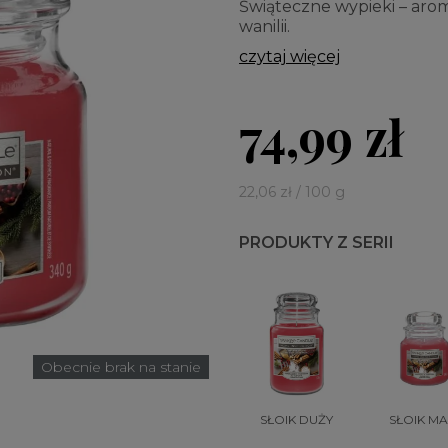
Świąteczne wypieki – aro
wanilii.
czytaj więcej
74,99 zł
22,06 zł / 100 g
PRODUKTY Z SERII
Obecnie brak na stanie
SŁOIK DUŻY
SŁOIK MA