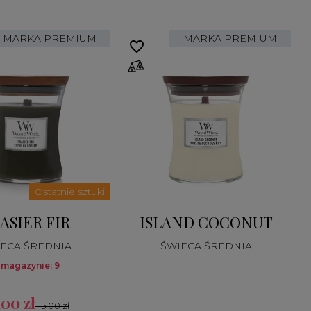
MARKA PREMIUM
MARKA PREMIUM
favorite_border
fa
Ostatnie sztuki
ASIER FIR
ISLAND COCONUT
ECA ŚREDNIA
ŚWIECA ŚREDNIA
 magazynie: 9
,00 zł
115,00 zł