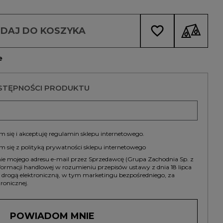
favorite_border
DAJ DO KOSZYKA
e
STĘPNOŚCI PRODUKTU
 się i akceptuję
regulamin
sklepu internetowego.
m się z
polityką prywatności
sklepu internetowego
 mojego adresu e-mail przez Sprzedawcę (Grupa Zachodnia Sp. z
informacji handlowej w rozumieniu przepisów ustawy z dnia 18 lipca
g drogą elektroniczną, w tym marketingu bezpośredniego, za
ronicznej.
POWIADOM MNIE