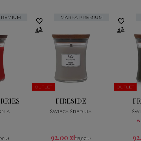
PREMIUM
MARKA PREMIUM
favorite_border
favorite_border
OUTLET
OUTLET
RRIES
FIRESIDE
FR
DNIA
ŚWIECA ŚREDNIA
ŚWI
w
92,00 zł
92
,00 zł
115,00 zł