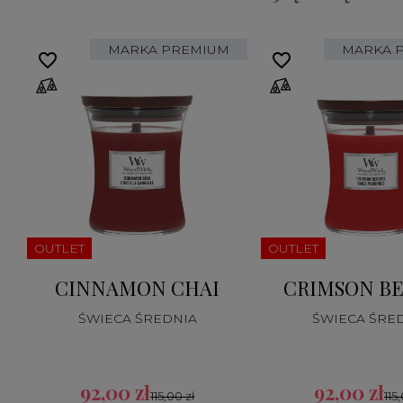
MARKA PREMIUM
MARKA 
favorite_border
favorite_border
OUTLET
OUTLET
CINNAMON CHAI
CRIMSON BE
ŚWIECA ŚREDNIA
ŚWIECA ŚRE
92,00 zł
92,00 zł
115,00 zł
115