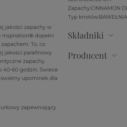
Zapachy:
CINNAMON D
Typ knotów:
BAWEŁNI
j jakości zapachy w
Składniki
e Inspiration® dopełni
 zapachem. To, co
j jakości parafinowy
Producent
ntyczne zapachy.
to 40-60 godzin. Świece
i świetny upominek dla
murkowy zapewniający