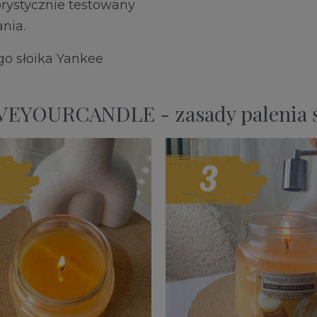
orystycznie testowany
nia.
go słoika Yankee
EYOURCANDLE - zasady palenia ś