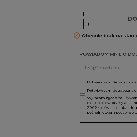
DO

Obecnie brak na stani
POWIADOM MNIE O DO
Potwierdzam, że zapoznałem
Potwierdzam, że zapoznałe
Wyrażam zgodę na używanie
o.o.) do celów przesyłania 
2002 r. o świadczeniu usłu
pośrednictwem poczty elekt