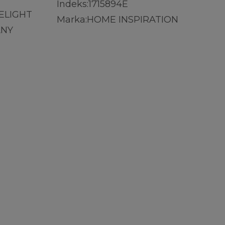
Indeks:
1715894E
ELIGHT
Marka:
HOME INSPIRATION
ANY