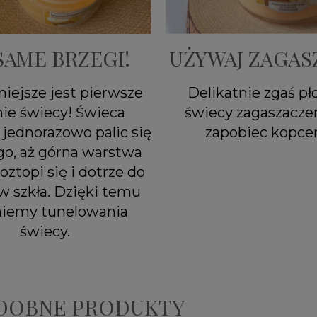
SAME BRZEGI!
UŻYWAJ ZAGAS
iejsze jest pierwsze
Delikatnie zgaś p
nie świecy! Świeca
świecy zagaszacze
jednorazowo palic się
zapobiec kopcen
go, aż górna warstwa
oztopi się i dotrze do
w szkła. Dzięki temu
niemy tunelowania
świecy.
ODOBNE PRODUKTY