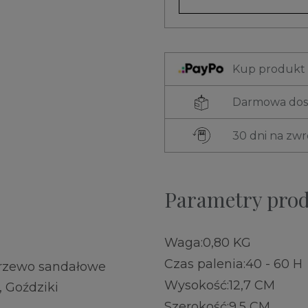
Kup produkt t
Darmowa dost
30 dni na zw
Parametry pro
Waga:
0,80 KG
Czas palenia:
40 - 60 H
Drzewo sandałowe
Wysokość:
12,7 CM
, Goździki
Szerokość:
9,5 CM