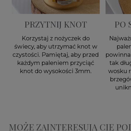
PRZYTNIJ KNOT
PO 
Korzystaj z nożyczek do
Najważn
świecy, aby utrzymać knot w
pale
czystości. Pamiętaj, aby przed
powinna 
każdym paleniem przyciąć
tak dłu
knot do wysokości 3mm.
wosku r
brzegó
unik
MOŻE ZAINTERESUJĄ CIĘ P