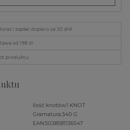
eraz i zapłać dopiero za 30 dni!
awa od 198 zł
rot produktu
duktu
Ilość knotów:
1 KNOT
Gramatura:
340 G
EAN:
5038581136547