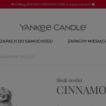
📢 Odkryj ZESTAWY PROMOCYJNE w super cenach! 🛍️
ZAPACH DO SAMOCHODU
ZAPACHY MIESIĄC
INNAMON DELIGHT
Słoik średni
CINNAMO