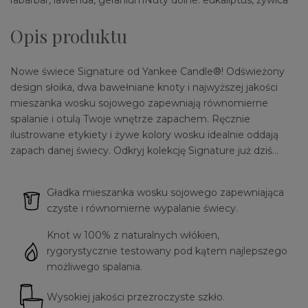
rabarbar, lawenda, geraniumNuty dolne: eukaliptus, żywica
Opis produktu
Nowe świece Signature od Yankee Candle®! Odświeżony
design słoika, dwa bawełniane knoty i najwyższej jakości
mieszanka wosku sojowego zapewniają równomierne
spalanie i otulą Twoje wnętrze zapachem. Ręcznie
ilustrowane etykiety i żywe kolory wosku idealnie oddają
zapach danej świecy. Odkryj kolekcję Signature już dziś…
Gładka mieszanka wosku sojowego zapewniająca
czyste i równomierne wypalanie świecy.
Knot w 100% z naturalnych włókien,
rygorystycznie testowany pod kątem najlepszego
możliwego spalania.
Wysokiej jakości przezroczyste szkło.