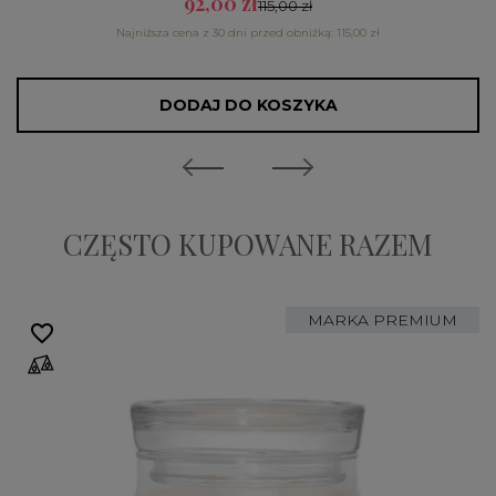
92,00 zł
115,00 zł
Najniższa cena z 30 dni przed obniżką: 115,00 zł
DODAJ DO KOSZYKA
CZĘSTO KUPOWANE RAZEM
MARKA PREMIUM
favorite_border