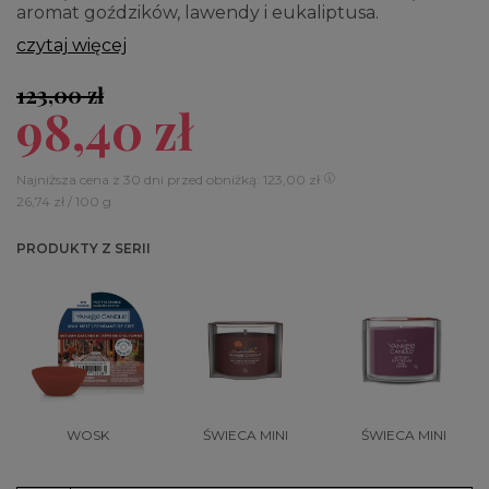
aromat goździków, lawendy i eukaliptusa.
czytaj więcej
123,00 zł
98,40 zł
Najniższa cena z 30 dni przed obniżką: 123,00 zł
26,74 zł / 100 g
PRODUKTY Z SERII
WOSK
ŚWIECA MINI
ŚWIECA MINI