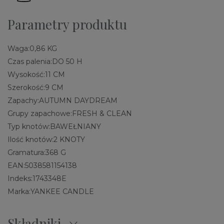
Parametry produktu
Waga:
0,86 KG
Czas palenia:
DO 50 H
Wysokość:
11 CM
Szerokość:
9 CM
Zapachy:
AUTUMN DAYDREAM
Grupy zapachowe:
FRESH & CLEAN
Typ knotów:
BAWEŁNIANY
Ilość knotów:
2 KNOTY
Gramatura:
368 G
EAN:
5038581154138
Indeks:
1743348E
Marka:
YANKEE CANDLE
Składniki