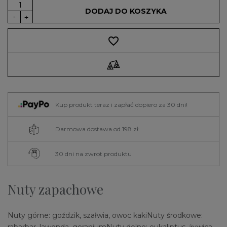
DODAJ DO KOSZYKA
favorite_border
Kup produkt teraz i zapłać dopiero za 30 dni!
Darmowa dostawa od 198 zł
30 dni na zwrot produktu
Nuty zapachowe
Nuty górne: goździk, szałwia, owoc kakiNuty środkowe: