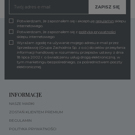
Potwierdzam, że zapoznałem się i akceptuję
regulamin
sklepu
internetowego.
Potwierdzam, że zapoznałem się z
polityką prywatności
sklepu internetowego
Wyrażam zgodę na używanie mojego adresu e-mail przez
Sprzedawcę (Grupa Zachodnia Sp. z o.o.) do celów przesyłania
informacji handlowej w rozumieniu przepisów ustawy z dnia
18 lipca 2002 r. o świadczeniu usług drogą elektroniczną, w
tym marketingu bezpośredniego, za pośrednictwem poczty
elektronicznej.
INFORMACJE
NASZE MARKI
ZOSTAŃ KLIENTEM PREMIUM
REGULAMIN
POLITYKA PRYWATNOŚCI