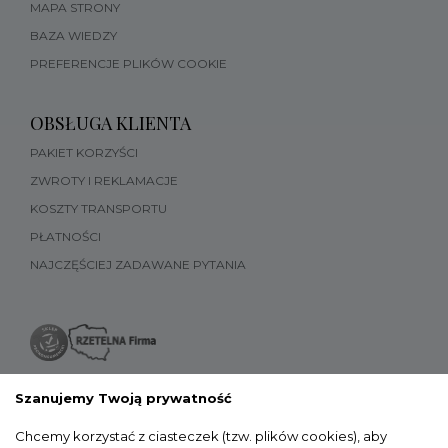
MAPA STRONY
BAZA WIEDZY
PREFERENCJE PLIKÓW COOKIE
OBSŁUGA KLIENTA
PAKIET KORZYŚCI
ZWROTY I REKLAMACJE
KOSZTY TRANSPORTU
PŁATNOŚCI
NAJCZĘŚCIEJ ZADAWANE PYTANIA
Szanujemy Twoją prywatność
Chcemy korzystać z ciasteczek (tzw. plików cookies), aby