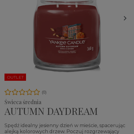

OUTLET
(0)
Świeca średnia
AUTUMN DAYDREAM
Spędź idealny jesienny dzień w mieście, spacerując
alejką kolorowych drzew. Poczuj rozgrzewający