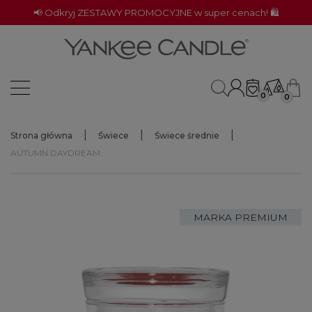
📢 Odkryj ZESTAWY PROMOCYJNE w super cenach! 🛍️
0
0
Strona główna
Świece
Świece średnie
AUTUMN DAYDREAM
MARKA PREMIUM