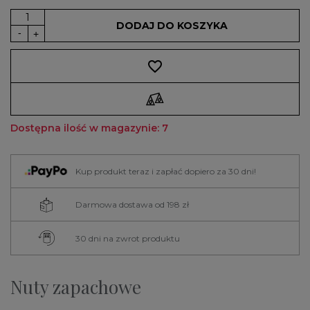
DODAJ DO KOSZYKA
favorite_border
Dostępna ilość w magazynie: 7
Kup produkt teraz i zapłać dopiero za 30 dni!
Darmowa dostawa od 198 zł
30 dni na zwrot produktu
Nuty zapachowe