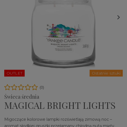

OUTLET
Ostatnie sztuki
(0)
Świeca średnia
MAGICAL BRIGHT LIGHTS
Migoczące kolorowe lampki rozświetlają zimową noc –
aromat słodkiej gruszki przełamany chłodną nutą mięty,