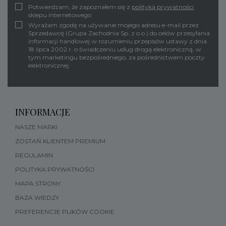
Potwierdzam, że zapoznałem się z
polityką prywatności
sklepu internetowego
Wyrażam zgodę na używanie mojego adresu e-mail przez
Sprzedawcę (Grupa Zachodnia Sp. z o.o.) do celów przesyłania
informacji handlowej w rozumieniu przepisów ustawy z dnia
18 lipca 2002 r. o świadczeniu usług drogą elektroniczną, w
tym marketingu bezpośredniego, za pośrednictwem poczty
elektronicznej.
INFORMACJE
NASZE MARKI
ZOSTAŃ KLIENTEM PREMIUM
REGULAMIN
POLITYKA PRYWATNOŚCI
MAPA STRONY
BAZA WIEDZY
PREFERENCJE PLIKÓW COOKIE