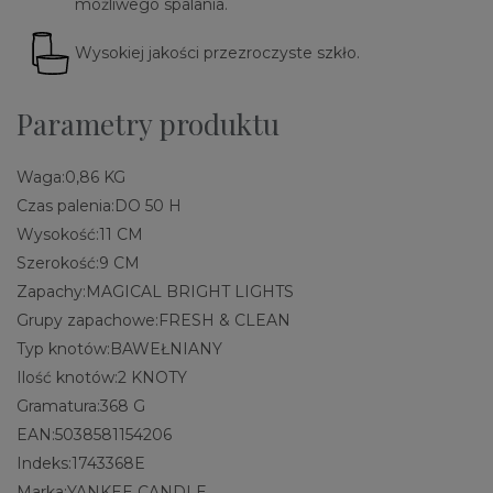
możliwego spalania.
Wysokiej jakości przezroczyste szkło.
Parametry produktu
Waga:
0,86 KG
Czas palenia:
DO 50 H
Wysokość:
11 CM
Szerokość:
9 CM
Zapachy:
MAGICAL BRIGHT LIGHTS
Grupy zapachowe:
FRESH & CLEAN
Typ knotów:
BAWEŁNIANY
Ilość knotów:
2 KNOTY
Gramatura:
368 G
EAN:
5038581154206
Indeks:
1743368E
Marka:
YANKEE CANDLE