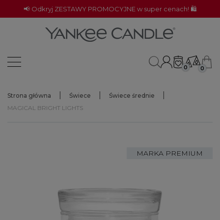
📢 Odkryj ZESTAWY PROMOCYJNE w super cenach! 🛍️
0
0
Strona główna
Świece
Świece średnie
MAGICAL BRIGHT LIGHTS
MARKA PREMIUM