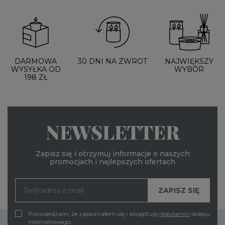
DARMOWA
30 DNI NA ZWROT
NAJWIĘKSZY
WYSYŁKA OD
WYBÓR
198 ZŁ
NEWSLETTER
Zapisz się i otrzymuj informacje o naszych
promocjach i najlepszych ofertach
Potwierdzam, że zapoznałem się i akceptuję
regulamin
sklepu
internetowego.