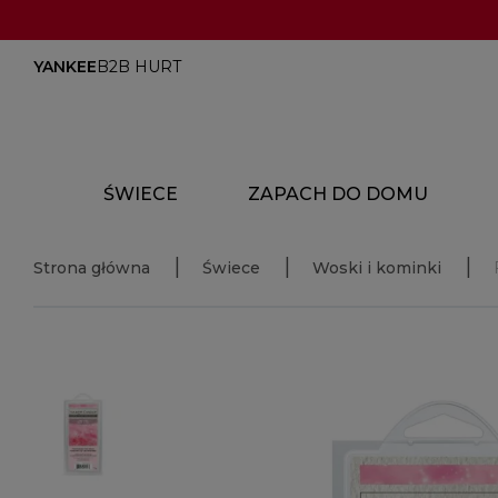
YANKEE
B2B HURT
ŚWIECE
ZAPACH DO DOMU
Strona główna
Świece
Woski i kominki