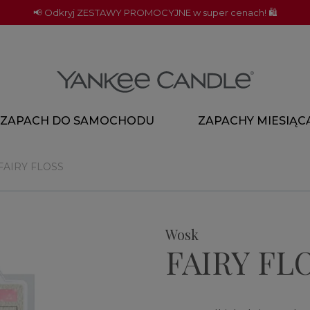
📢 Odkryj ZESTAWY PROMOCYJNE w super cenach! 🛍️
ZAPACH DO SAMOCHODU
ZAPACHY MIESIĄC
FAIRY FLOSS
Wosk
FAIRY FL