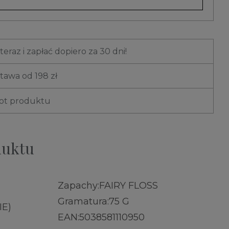
eraz i zapłać dopiero za 30 dni!
awa od 198 zł
rot produktu
duktu
Zapachy:
FAIRY FLOSS
Gramatura:
75 G
E)
EAN:
5038581110950