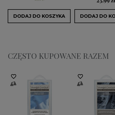
23,99 z
DODAJ DO KOSZYKA
DODAJ DO K
CZĘSTO KUPOWANE RAZEM
favorite_border
favorite_border