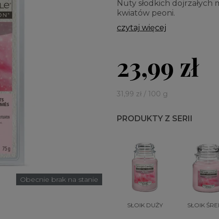
Nuty słodkich dojrzałych 
kwiatów peoni.
czytaj więcej
23,99 zł
31,99 zł / 100 g
PRODUKTY Z SERII
Obecnie brak na stanie
SŁOIK DUŻY
SŁOIK ŚRE