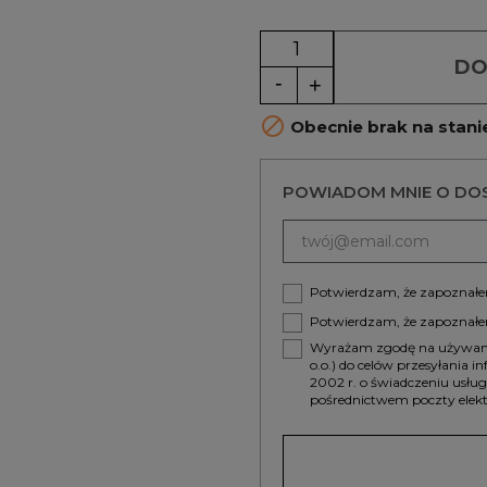
DO

Obecnie brak na stani
POWIADOM MNIE O DO
Potwierdzam, że zapoznałem
Potwierdzam, że zapoznałe
Wyrażam zgodę na używanie
o.o.) do celów przesyłania 
2002 r. o świadczeniu usłu
pośrednictwem poczty elekt