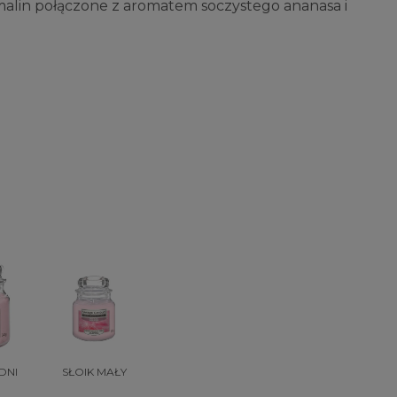
malin połączone z aromatem soczystego ananasa i
DNI
SŁOIK MAŁY