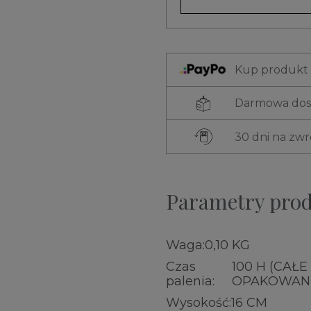
Kup produkt t
Darmowa dost
30 dni na zw
Parametry pro
Waga:
0,10 KG
Czas
100 H (CAŁE
palenia:
OPAKOWANI
Wysokość:
16 CM