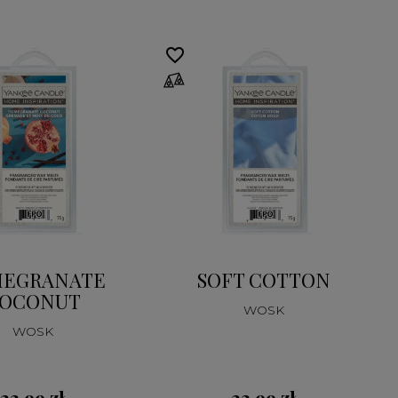
favorite_border
fa
EGRANATE
SOFT COTTON
OCONUT
WOSK
WOSK