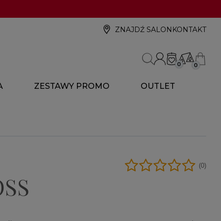
ZNAJDŹ SALON
KONTAKT
0
0
A
ZESTAWY PROMO
OUTLET
(0)
OSS