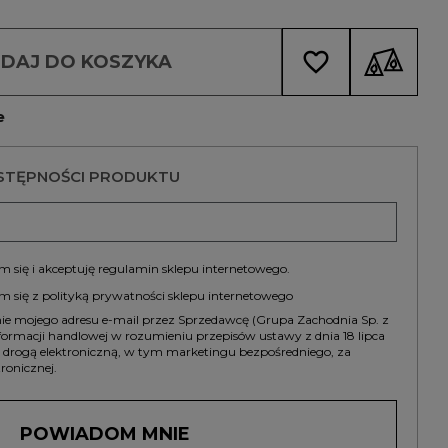
favorite_border
DAJ DO KOSZYKA
e
STĘPNOŚCI PRODUKTU
 się i akceptuję
regulamin
sklepu internetowego.
m się z
polityką prywatności
sklepu internetowego
 mojego adresu e-mail przez Sprzedawcę (Grupa Zachodnia Sp. z
informacji handlowej w rozumieniu przepisów ustawy z dnia 18 lipca
g drogą elektroniczną, w tym marketingu bezpośredniego, za
ronicznej.
POWIADOM MNIE