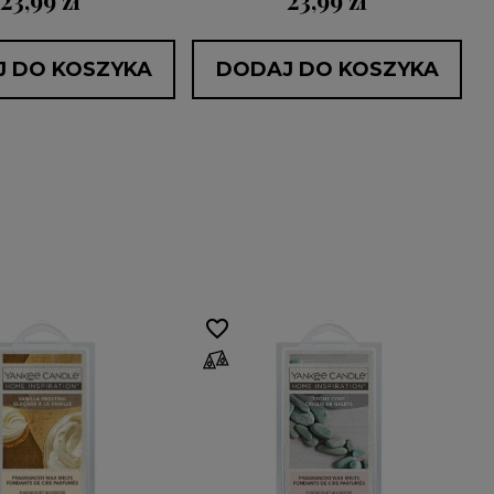
23,99 zł
23,99 zł
 DO KOSZYKA
DODAJ DO KOSZYKA
favorite_border
fa