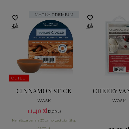
MARKA PREMIUM
favorite_border
favorite_border
OUTLET
CINNAMON STICK
CHERRY VA
WOSK
WOSK
11,40 zł
12,00 zł
Najniższa cena z 30 dni przed obniżką:
12,00 zł