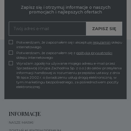
Zapisz się i otrzymuj informacje o naszych
promocjach i najlepszych ofertach
Potwierdzam, że zapoznałem się i akceptuję
regulamin
sklepu
internetowego.
Potwierdzam, że zapoznałem się z
polityką prywatności
sklepu internetowego
Wyrażam zgodę na używanie mojego adresu e-mail przez
Sprzedawcę (Grupa Zachodnia Sp. z o.o.) do celów przesyłania
informacji handlowej w rozumieniu przepisów ustawy z dnia
18 lipca 2002 r. o świadczeniu usług drogą elektroniczną, w
tym marketingu bezpośredniego, za pośrednictwem poczty
elektronicznej.
INFORMACJE
NASZE MARKI
ZOSTAŃ KLIENTEM PREMIUM