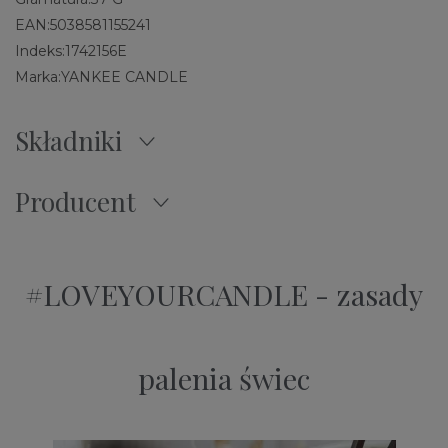
EAN:
5038581155241
Indeks:
1742156E
Marka:
YANKEE CANDLE
Składniki
Producent
#LOVEYOURCANDLE - zasady
palenia świec