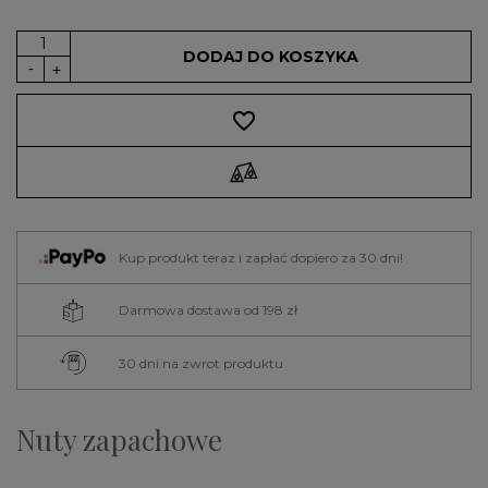
DODAJ DO KOSZYKA
favorite_border
Kup produkt teraz i zapłać dopiero za 30 dni!
Darmowa dostawa od 198 zł
30 dni na zwrot produktu
Nuty zapachowe