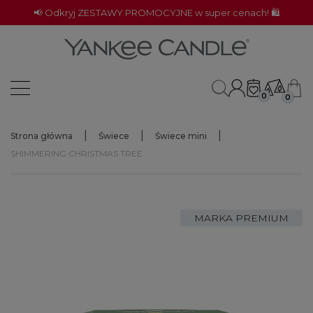
📢 Odkryj ZESTAWY PROMOCYJNE w super cenach! 🛍️
0
0
Strona główna
Świece
Świece mini
SHIMMERING CHRISTMAS TREE
MARKA PREMIUM