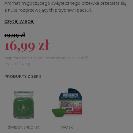
Aromat migoczącego świątecznego drzewka przeplata się
z nutą rozgrzewających przypraw i paczuli.
czytaj więcej
19,99 zł
16,99 zł
Najniższa cena z 30 dni przed obniżką: 19,99 zł
45,92 zł / 100 g
PRODUKTY Z SERII
ŚWIECA ŚREDNIA
WOSK