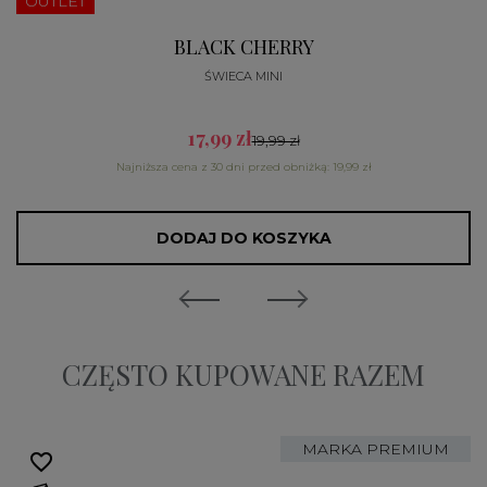
OUTLET
BLACK CHERRY
ŚWIECA MINI
17,99 zł
19,99 zł
Najniższa cena z 30 dni przed obniżką: 19,99 zł
DODAJ DO KOSZYKA
CZĘSTO KUPOWANE RAZEM
MARKA PREMIUM
favorite_border