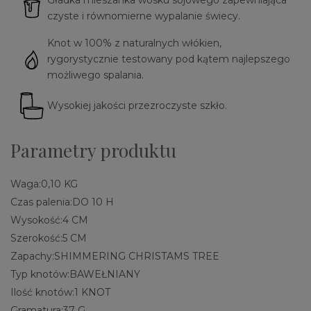
Gładka mieszanka wosku sojowego zapewniająca
czyste i równomierne wypalanie świecy.
Knot w 100% z naturalnych włókien,
rygorystycznie testowany pod kątem najlepszego
możliwego spalania.
Wysokiej jakości przezroczyste szkło.
Parametry produktu
Waga:
0,10 KG
Czas palenia:
DO 10 H
Wysokość:
4 CM
Szerokość:
5 CM
Zapachy:
SHIMMERING CHRISTAMS TREE
Typ knotów:
BAWEŁNIANY
Ilość knotów:
1 KNOT
Gramatura:
37 G