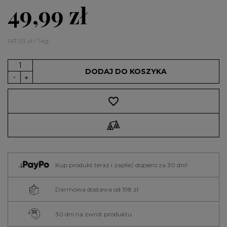
49,99 zł
147,03 zł / 1 kg
DODAJ DO KOSZYKA
favorite_border
Kup produkt teraz i zapłać dopiero za 30 dni!
Darmowa dostawa od 198 zł
30 dni na zwrot produktu