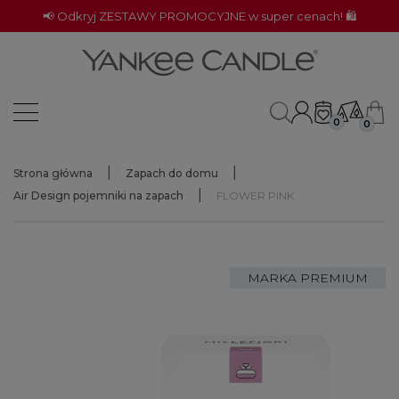
📢 Odkryj ZESTAWY PROMOCYJNE w super cenach! 🛍️
0
0
Strona główna
Zapach do domu
Air Design pojemniki na zapach
FLOWER PINK
MARKA PREMIUM