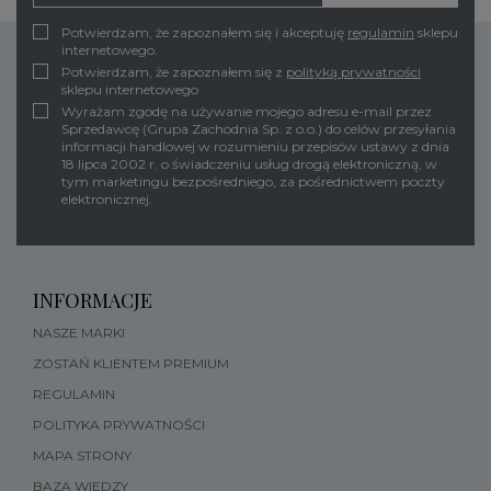
Potwierdzam, że zapoznałem się i akceptuję
regulamin
sklepu
internetowego.
Potwierdzam, że zapoznałem się z
polityką prywatności
sklepu internetowego
Wyrażam zgodę na używanie mojego adresu e-mail przez
Sprzedawcę (Grupa Zachodnia Sp. z o.o.) do celów przesyłania
informacji handlowej w rozumieniu przepisów ustawy z dnia
18 lipca 2002 r. o świadczeniu usług drogą elektroniczną, w
tym marketingu bezpośredniego, za pośrednictwem poczty
elektronicznej.
INFORMACJE
NASZE MARKI
ZOSTAŃ KLIENTEM PREMIUM
REGULAMIN
POLITYKA PRYWATNOŚCI
MAPA STRONY
BAZA WIEDZY