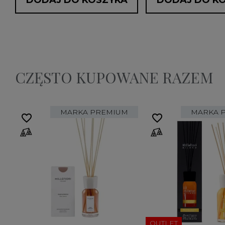
DODAJ DO KOSZYKA
DODAJ DO K
CZĘSTO KUPOWANE RAZEM
MARKA PREMIUM
MARKA 
favorite_border
favorite_border
OUTLET