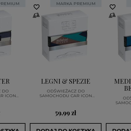
PREMIUM
MARKA PREMIUM
favorite_border
favorite_border
TER
LEGNI & SPEZIE
MEDI
B
 DO
ODŚWIEŻACZ DO
R ICON
SAMOCHODU CAR ICON
OD
ETRIC
TEXTILE GEOMETRIC
SAMOC
ł
59,99 zł