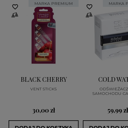
MARKA PREMIUM
MARKA 
favorite_border
favorite_border
BLACK CHERRY
COLD WA
VENT STICKS
ODŚWIEŻACZ
SAMOCHODU CA
TEXTILE GEOM
30,00 zł
59,99 z