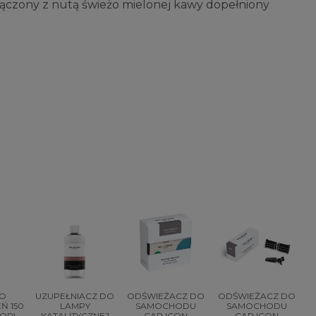
łączony z nutą świeżo mielonej kawy dopełniony
DO
UZUPEŁNIACZ DO
ODŚWIEŻACZ DO
ODŚWIEŻACZ DO
Ń 150
LAMPY
SAMOCHODU
SAMOCHODU
Z
IORI
KATALITYCZNEJ
CAR ICON
CAR ICON