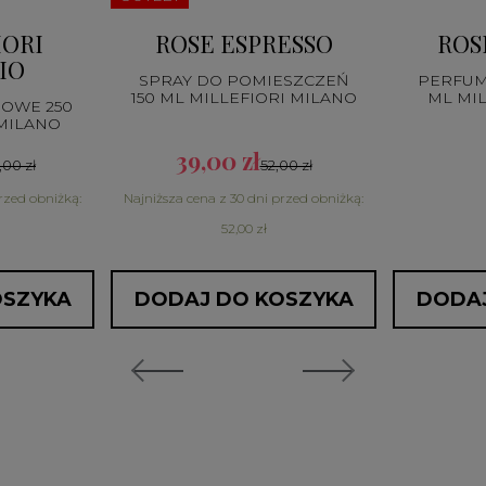
IORI
ROSE ESPRESSO
ROS
IO
SPRAY DO POMIESZCZEŃ
PERFUM
150 ML MILLEFIORI MILANO
ML MI
HOWE 250
 MILANO
39,00 zł
,00 zł
52,00 zł
rzed obniżką:
Najniższa cena z 30 dni przed obniżką:
52,00 zł
OSZYKA
DODAJ DO KOSZYKA
DODAJ