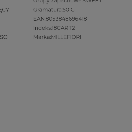
Grupy zapachowe:
SWEET
ĘCY
Gramatura:
50 G
EAN:
8053848696418
Indeks:
18CART2
SSO
Marka:
MILLEFIORI