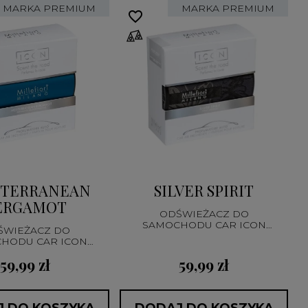
MARKA PREMIUM
MARKA PREMIUM
favorite_border
fa
TERRANEAN
SILVER SPIRIT
ERGAMOT
ODŚWIEŻACZ DO
SAMOCHODU CAR ICON
ŚWIEŻACZ DO
TEXTILE FLORAL
HODU CAR ICON
CLASSIC
59,99 zł
59,99 zł