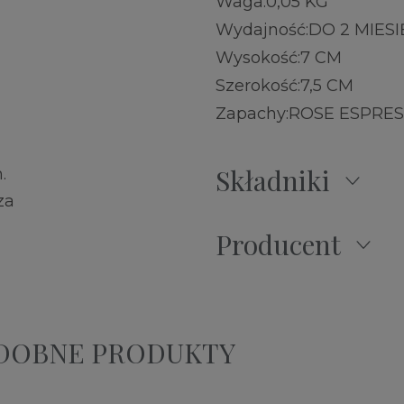
Waga:
0,05 KG
Wydajność:
DO 2 MIESI
Wysokość:
7 CM
Szerokość:
7,5 CM
Zapachy:
ROSE ESPRE
Składniki
.
za
Producent
ODOBNE PRODUKTY