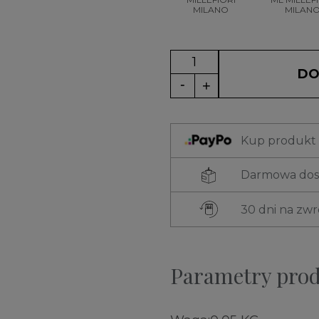
MILANO
MILAN
DO
Kup produkt t
Darmowa dost
30 dni na zw
Parametry pro