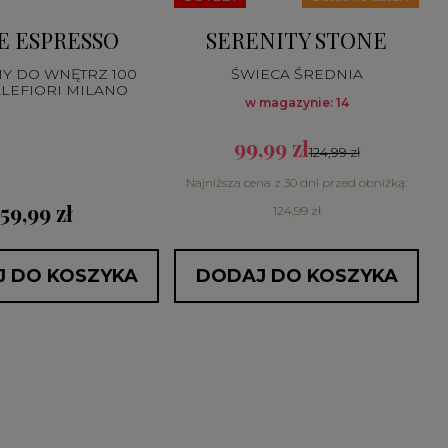
E ESPRESSO
SERENITY STONE
Y DO WNĘTRZ 100
ŚWIECA ŚREDNIA
LLEFIORI MILANO
w magazynie: 14
99,99 zł
124,99 zł
Najniższa cena z 30 dni przed obniżką:
59,99 zł
124,99 zł
 DO KOSZYKA
DODAJ DO KOSZYKA