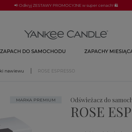
📢 Odkryj ZESTAWY PROMOCYJNE w super cenach! 🛍️
ZAPACH DO SAMOCHODU
ZAPACHY MIESIĄC
tki nawiewu
ROSE ESPRESSO
Odświeżacz do samoc
MARKA PREMIUM
ROSE ES