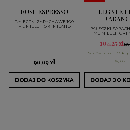
ROSE ESPRESSO
LEGNI E F
D'ARANC
PAŁECZKI ZAPACHOWE 100
ML MILLEFIORI MILANO
PAŁECZKI ZAPAC
ML MILLEFIORI
104,25 zł
139
Najniższa cena z 30 dni p
99,99 zł
139,00 zł
DODAJ DO KOSZYKA
DODAJ DO K