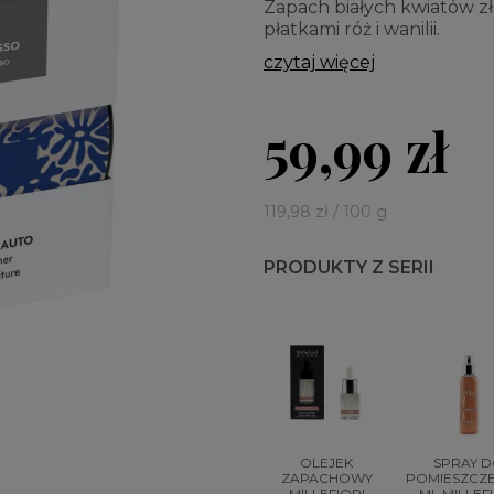
Zapach białych kwiatów z
płatkami róż i wanilii.
czytaj więcej
59,99 zł
119,98 zł / 100 g
PRODUKTY Z SERII
OLEJEK
SPRAY 
ZAPACHOWY
POMIESZCZE
MILLEFIORI
ML MILLEF