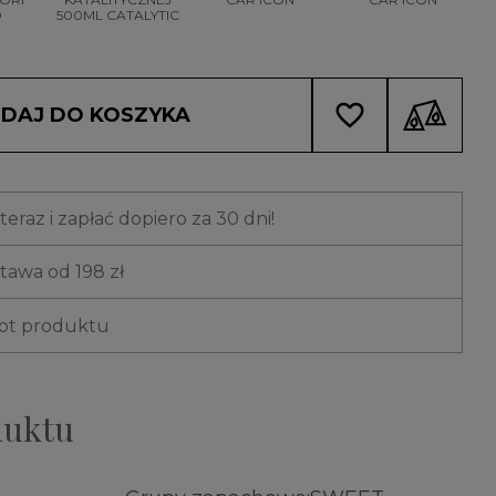
O
500ML CATALYTIC
favorite_border
DAJ DO KOSZYKA
eraz i zapłać dopiero za 30 dni!
awa od 198 zł
rot produktu
duktu