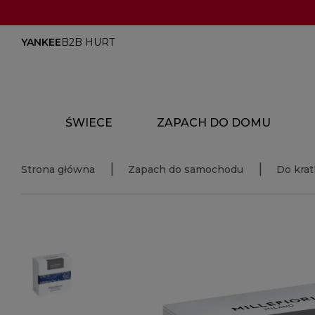
YANKEE
B2B HURT
ŚWIECE
ZAPACH DO DOMU
Strona główna
Zapach do samochodu
Do kra