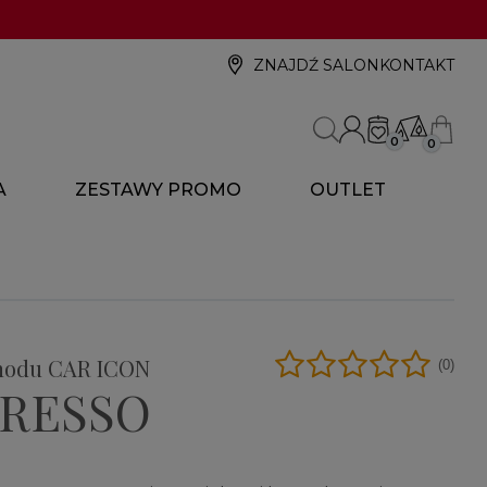
ZNAJDŹ SALON
KONTAKT
0
0
A
ZESTAWY PROMO
OUTLET
hodu CAR ICON
(0)
PRESSO