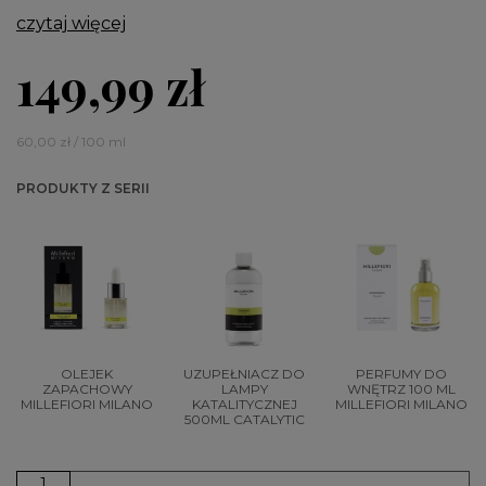
czytaj więcej
149,99 zł
60,00 zł / 100 ml
PRODUKTY Z SERII
OLEJEK
UZUPEŁNIACZ DO
PERFUMY DO
ZAPACHOWY
LAMPY
WNĘTRZ 100 ML
MILLEFIORI MILANO
KATALITYCZNEJ
MILLEFIORI MILANO
500ML CATALYTIC