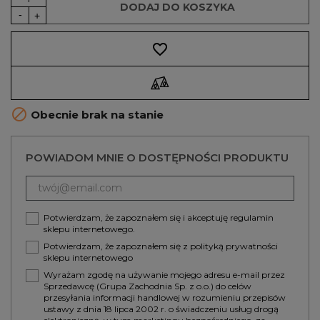
DODAJ DO KOSZYKA
favorite_border

Obecnie brak na stanie
POWIADOM MNIE O DOSTĘPNOŚCI PRODUKTU
Potwierdzam, że zapoznałem się i akceptuję
regulamin
sklepu internetowego.
Potwierdzam, że zapoznałem się z
polityką prywatności
sklepu internetowego
Wyrażam zgodę na używanie mojego adresu e-mail przez
Sprzedawcę (Grupa Zachodnia Sp. z o.o.) do celów
przesyłania informacji handlowej w rozumieniu przepisów
ustawy z dnia 18 lipca 2002 r. o świadczeniu usług drogą