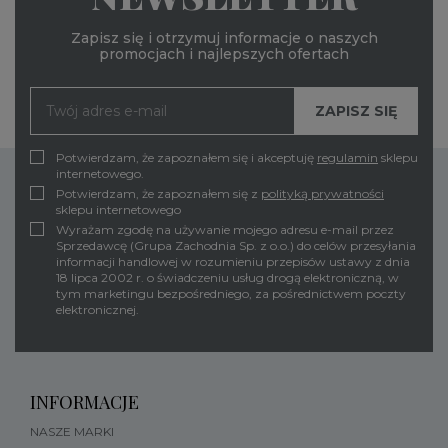
Zapisz się i otrzymuj informacje o naszych
promocjach i najlepszych ofertach
Potwierdzam, że zapoznałem się i akceptuję
regulamin
sklepu
internetowego.
Potwierdzam, że zapoznałem się z
polityką prywatności
sklepu internetowego
Wyrażam zgodę na używanie mojego adresu e-mail przez
Sprzedawcę (Grupa Zachodnia Sp. z o.o.) do celów przesyłania
informacji handlowej w rozumieniu przepisów ustawy z dnia
18 lipca 2002 r. o świadczeniu usług drogą elektroniczną, w
tym marketingu bezpośredniego, za pośrednictwem poczty
elektronicznej.
INFORMACJE
NASZE MARKI