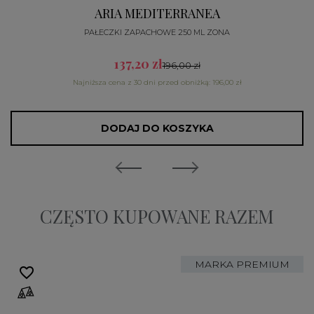
ARIA MEDITERRANEA
PAŁECZKI ZAPACHOWE 250 ML ZONA
137,20 zł
196,00 zł
Najniższa cena z 30 dni przed obniżką: 196,00 zł
DODAJ DO KOSZYKA
CZĘSTO KUPOWANE RAZEM
MARKA PREMIUM
favorite_border