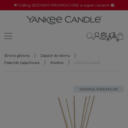
📢 Odkryj ZESTAWY PROMOCYJNE w super cenach! 🛍️
0
0
Strona główna
Zapach do domu
Pałeczki zapachowe
Średnie
LEMON GRASS
MARKA PREMIUM