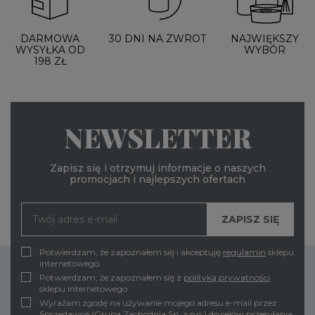
DARMOWA
30 DNI NA ZWROT
NAJWIĘKSZY
WYSYŁKA OD
WYBÓR
198 ZŁ
NEWSLETTER
Zapisz się i otrzymuj informacje o naszych
promocjach i najlepszych ofertach
Potwierdzam, że zapoznałem się i akceptuję
regulamin
sklepu
internetowego.
Potwierdzam, że zapoznałem się z
polityką prywatności
sklepu internetowego
Wyrażam zgodę na używanie mojego adresu e-mail przez
Sprzedawcę (Grupa Zachodnia Sp. z o.o.) do celów przesyłania