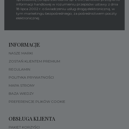
informacji handlowej w rozumieniu przepisów ustawy z dnia
18 lipca 2002 r. o świadczeniu usług drogą elektroniczną, w
tym marketingu bezpośredniego, za pośrednictwem poczty
elektronicznej.
INFORMACJE
NASZE MARKI
ZOSTAŃ KLIENTEM PREMIUM
REGULAMIN
POLITYKA PRYWATNOŚCI
MAPA STRONY
BAZA WIEDZY
PREFERENCJE PLIKÓW COOKIE
OBSŁUGA KLIENTA
PAKIET KORZYŚCI