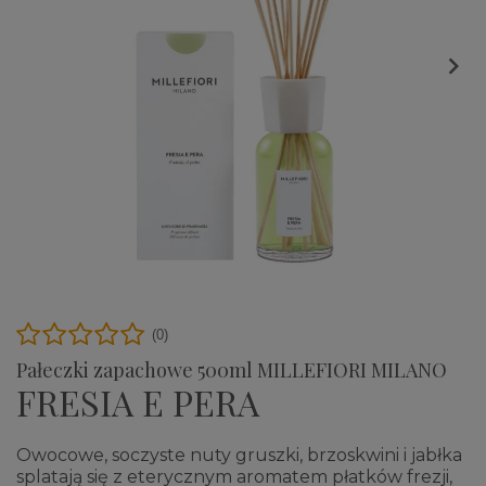

(0)
Pałeczki zapachowe 500ml MILLEFIORI MILANO
FRESIA E PERA
Owocowe, soczyste nuty gruszki, brzoskwini i jabłka
splatają się z eterycznym aromatem płatków frezji,