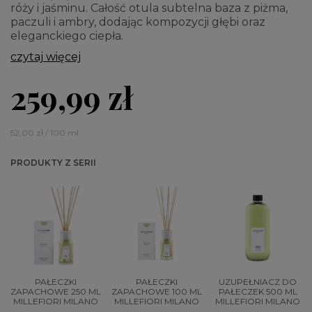
róży i jaśminu. Całość otula subtelna baza z piżma,
paczuli i ambry, dodając kompozycji głębi oraz
eleganckiego ciepła.
czytaj więcej
259,99 zł
52,00 zł / 100 ml
PRODUKTY Z SERII
PAŁECZKI
PAŁECZKI
UZUPEŁNIACZ DO
ZAPACHOWE 250 ML
ZAPACHOWE 100 ML
PAŁECZEK 500 ML
MILLEFIORI MILANO
MILLEFIORI MILANO
MILLEFIORI MILANO