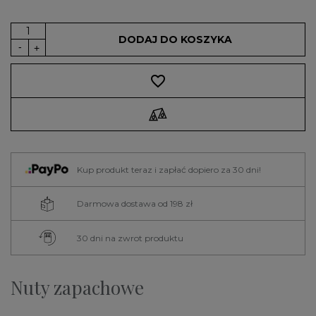
DODAJ DO KOSZYKA
favorite_border
Kup produkt teraz i zapłać dopiero za 30 dni!
Darmowa dostawa od 198 zł
30 dni na zwrot produktu
Nuty zapachowe