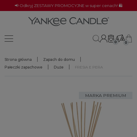
📢 Odkryj ZESTAWY PROMOCYJNE w super cenach! 🛍️
0
0
Strona główna
Zapach do domu
Pałeczki zapachowe
Duże
FRESIA E PERA
MARKA PREMIUM