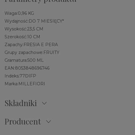
Waga:
0,96 KG
Wydajność:
DO 7 MIESIĘCY*
Wysokość:
23,5 CM
Szerokość:
10 CM
Zapachy:
FRESIA E PERA
Grupy zapachowe:
FRUITY
Gramatura:
500 ML
EAN:
8053848696746
Indeks:
77DIFP
Marka:
MILLEFIORI
Składniki
Producent