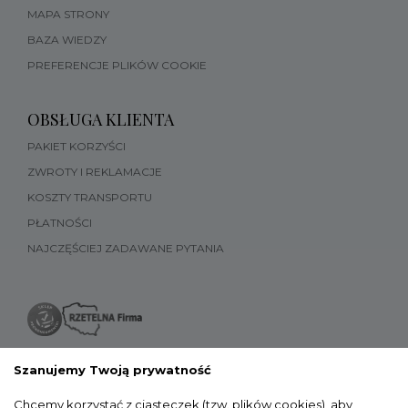
MAPA STRONY
BAZA WIEDZY
PREFERENCJE PLIKÓW COOKIE
OBSŁUGA KLIENTA
PAKIET KORZYŚCI
ZWROTY I REKLAMACJE
KOSZTY TRANSPORTU
PŁATNOŚCI
NAJCZĘŚCIEJ ZADAWANE PYTANIA
Szanujemy Twoją prywatność
Chcemy korzystać z ciasteczek (tzw. plików cookies), aby