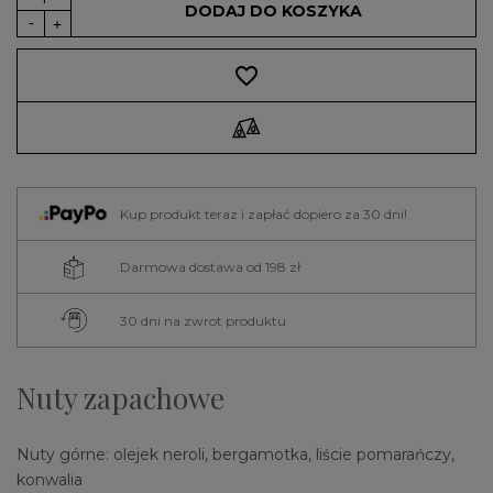
DODAJ DO KOSZYKA
favorite_border
Kup produkt teraz i zapłać dopiero za 30 dni!
Darmowa dostawa od 198 zł
30 dni na zwrot produktu
Nuty zapachowe
Nuty górne: olejek neroli, bergamotka, liście pomarańczy,
konwalia