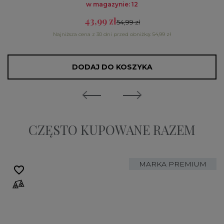
w magazynie: 12
43,99 zł
54,99 zł
Najniższa cena z 30 dni przed obniżką: 54,99 zł
DODAJ DO KOSZYKA
CZĘSTO KUPOWANE RAZEM
MARKA PREMIUM
favorite_border