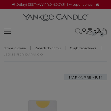
📢 Odkryj ZESTAWY PROMOCYJNE w super cenach! 🛍️
0
0
Strona główna
Zapach do domu
Olejki zapachowe
LEGNI E FIORI D'ARANCIO
MARKA PREMIUM