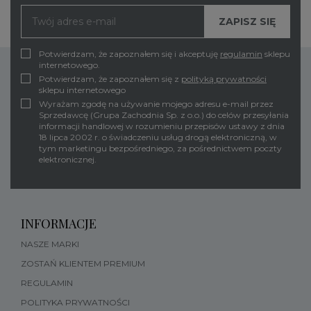
Potwierdzam, że zapoznałem się i akceptuję
regulamin
sklepu
internetowego.
Potwierdzam, że zapoznałem się z
polityką prywatności
sklepu internetowego
Wyrażam zgodę na używanie mojego adresu e-mail przez
Sprzedawcę (Grupa Zachodnia Sp. z o.o.) do celów przesyłania
informacji handlowej w rozumieniu przepisów ustawy z dnia
18 lipca 2002 r. o świadczeniu usług drogą elektroniczną, w
tym marketingu bezpośredniego, za pośrednictwem poczty
elektronicznej.
INFORMACJE
NASZE MARKI
ZOSTAŃ KLIENTEM PREMIUM
REGULAMIN
POLITYKA PRYWATNOŚCI