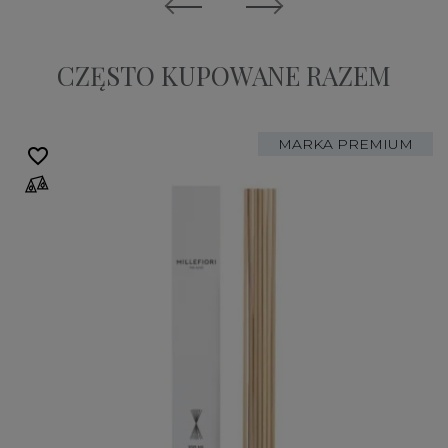
CZĘSTO KUPOWANE RAZEM
MARKA PREMIUM
favorite_border