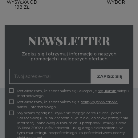
WYSYŁKA OD
WYBÓR
198 ZŁ
NEWSLETTER
Zapisz się i otrzymuj informacje o naszych
promocjach i najlepszych ofertach
Potwierdzam, że zapoznałem się i akceptuję
regulamin
sklepu
internetowego.
Potwierdzam, że zapoznałem się z
polityką prywatności
sklepu internetowego
Wyrażam zgodę na używanie mojego adresu e-mail przez
Sprzedawcę (Grupa Zachodnia Sp. z o.o.) do celów przesyłania
informacji handlowej w rozumieniu przepisów ustawy z dnia
18 lipca 2002 r. o świadczeniu usług drogą elektroniczną, w
tym marketingu bezpośredniego, za pośrednictwem poczty
elektronicznej.