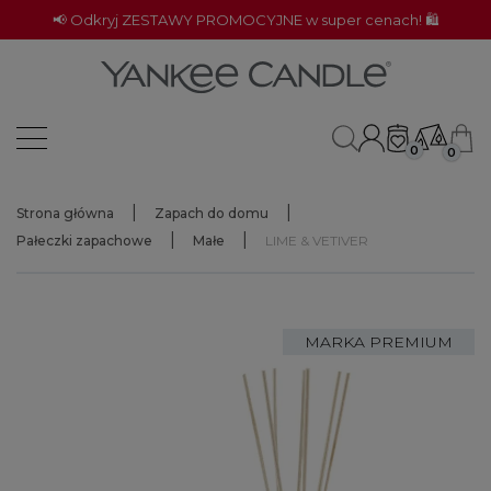
📢 Odkryj ZESTAWY PROMOCYJNE w super cenach! 🛍️
0
0
Strona główna
Zapach do domu
Pałeczki zapachowe
Małe
LIME & VETIVER
MARKA PREMIUM