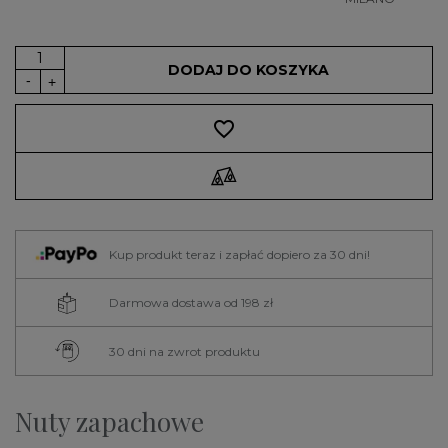
DODAJ DO KOSZYKA
favorite_border
Kup produkt teraz i zapłać dopiero za 30 dni!
Darmowa dostawa od 198 zł
30 dni na zwrot produktu
Nuty zapachowe