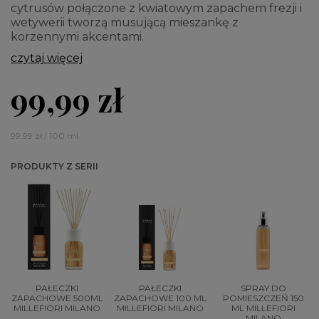
cytrusów połączone z kwiatowym zapachem frezji i
wetywerii tworzą musującą mieszankę z
korzennymi akcentami.
czytaj więcej
99,99 zł
99,99 zł / 100 ml
PRODUKTY Z SERII
PAŁECZKI
PAŁECZKI
SPRAY DO
ZAPACHOWE 500ML
ZAPACHOWE 100 ML
POMIESZCZEŃ 150
MILLEFIORI MILANO
MILLEFIORI MILANO
ML MILLEFIORI
MILANO