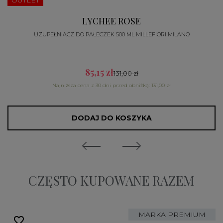
OUTLET
LYCHEE ROSE
UZUPEŁNIACZ DO PAŁECZEK 500 ML MILLEFIORI MILANO
85,15 zł
131,00 zł
Najniższa cena z 30 dni przed obniżką: 131,00 zł
DODAJ DO KOSZYKA
CZĘSTO KUPOWANE RAZEM
MARKA PREMIUM
favorite_border