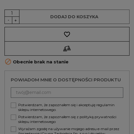
DODAJ DO KOSZYKA
favorite_border

Obecnie brak na stanie
POWIADOM MNIE O DOSTĘPNOŚCI PRODUKTU
Potwierdzam, że zapoznałem się i akceptuję
regulamin
sklepu internetowego.
Potwierdzam, że zapoznałem się z
polityką prywatności
sklepu internetowego
Wyrażam zgodę na używanie mojego adresu e-mail przez
Sprzedawcę (Grupa Zachodnia Sp. z o.o.) do celów