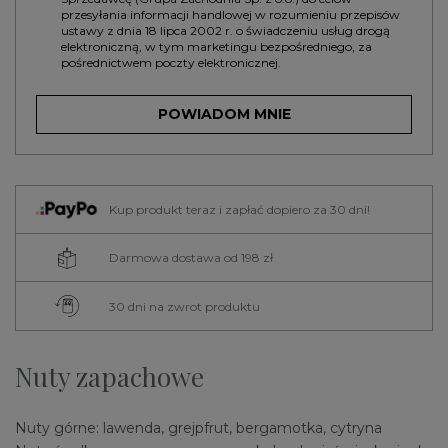
przesyłania informacji handlowej w rozumieniu przepisów
ustawy z dnia 18 lipca 2002 r. o świadczeniu usług drogą
elektroniczną, w tym marketingu bezpośredniego, za
pośrednictwem poczty elektronicznej.
POWIADOM MNIE
Kup produkt teraz i zapłać dopiero za 30 dni!
Darmowa dostawa od 198 zł
30 dni na zwrot produktu
Nuty zapachowe
Nuty górne: lawenda, grejpfrut, bergamotka, cytryna