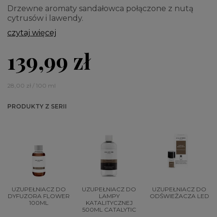
Drzewne aromaty sandałowca połączone z nutą
cytrusów i lawendy.
czytaj więcej
139,99 zł
28,00 zł / 100 ml
PRODUKTY Z SERII
UZUPEŁNIACZ DO
UZUPEŁNIACZ DO
UZUPEŁNIACZ DO
DYFUZORA FLOWER
LAMPY
ODŚWIEŻACZA LED
100ML
KATALITYCZNEJ
500ML CATALYTIC