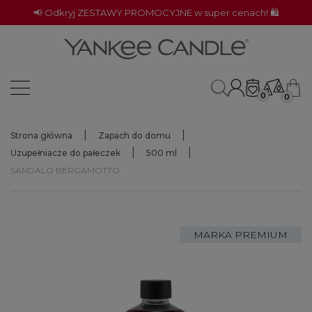
📢 Odkryj ZESTAWY PROMOCYJNE w super cenach! 🛍️
0
0
Strona główna
Zapach do domu
Uzupełniacze do pałeczek
500 ml
SANDALO BERGAMOTTO
MARKA PREMIUM