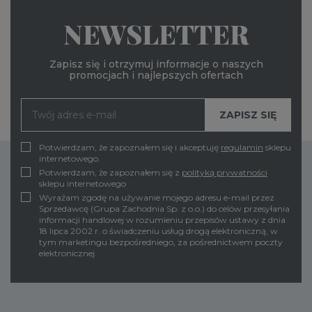
NEWSLETTER
Zapisz się i otrzymuj informacje o naszych
promocjach i najlepszych ofertach
Potwierdzam, że zapoznałem się i akceptuję
regulamin
sklepu
internetowego.
Potwierdzam, że zapoznałem się z
polityką prywatności
sklepu internetowego
Wyrażam zgodę na używanie mojego adresu e-mail przez
Sprzedawcę (Grupa Zachodnia Sp. z o.o.) do celów przesyłania
informacji handlowej w rozumieniu przepisów ustawy z dnia
18 lipca 2002 r. o świadczeniu usług drogą elektroniczną, w
tym marketingu bezpośredniego, za pośrednictwem poczty
elektronicznej.