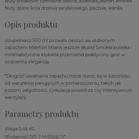
Nuty środkowe: czerwone owoce, kolendra, jaśmin, kminek
Nuty dolne: kora drzewa sandałowego, paczula, wanilia
Opis produktu
Uzupełniacz 500 ml pozwala cieszyć się ulubionym
zapachem Millefiori Milano jeszcze dłużej! Smukła butelka i
minimalistyczna etykieta przemienia praktyczny gest w
codzienną elegancję.
*Długość uwalniania zapachu może różnić się w zależności
od warunków panujących w pomieszczeniu, takich jak
poziom wilgotności, cyrkulacja powietrza czy intensywność
wentylacji.
Parametry produktu
Waga:
0,46 KG
Wydajność:
DO 7 MIESIĘCY*