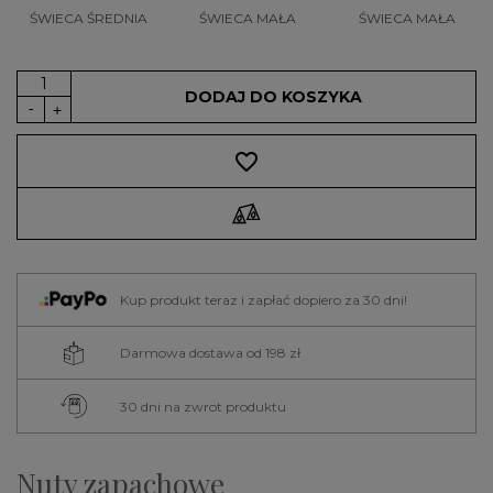
ŚWIECA ŚREDNIA
ŚWIECA MAŁA
ŚWIECA MAŁA
DODAJ DO KOSZYKA
favorite_border
Kup produkt teraz i zapłać dopiero za 30 dni!
Darmowa dostawa od 198 zł
30 dni na zwrot produktu
Nuty zapachowe