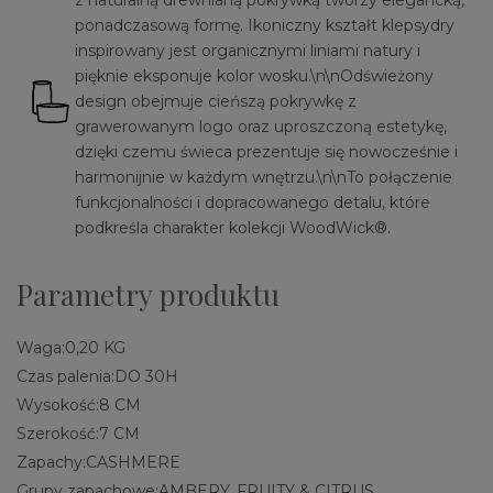
z naturalną drewnianą pokrywką tworzy elegancką,
ponadczasową formę. Ikoniczny kształt klepsydry
inspirowany jest organicznymi liniami natury i
pięknie eksponuje kolor wosku.\n\nOdświeżony
design obejmuje cieńszą pokrywkę z
grawerowanym logo oraz uproszczoną estetykę,
dzięki czemu świeca prezentuje się nowocześnie i
harmonijnie w każdym wnętrzu.\n\nTo połączenie
funkcjonalności i dopracowanego detalu, które
podkreśla charakter kolekcji WoodWick®.
Parametry produktu
Waga:
0,20 KG
Czas palenia:
DO 30H
Wysokość:
8 CM
Szerokość:
7 CM
Zapachy:
CASHMERE
Grupy zapachowe:
AMBERY, FRUITY & CITRUS