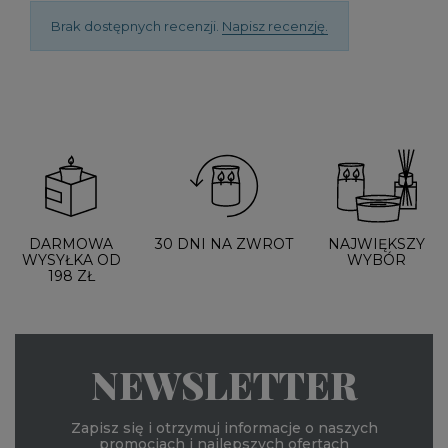
Brak dostępnych recenzji.
Napisz recenzję.
DARMOWA
30 DNI NA ZWROT
NAJWIĘKSZY
WYSYŁKA OD
WYBÓR
198 ZŁ
NEWSLETTER
Zapisz się i otrzymuj informacje o naszych
promocjach i najlepszych ofertach