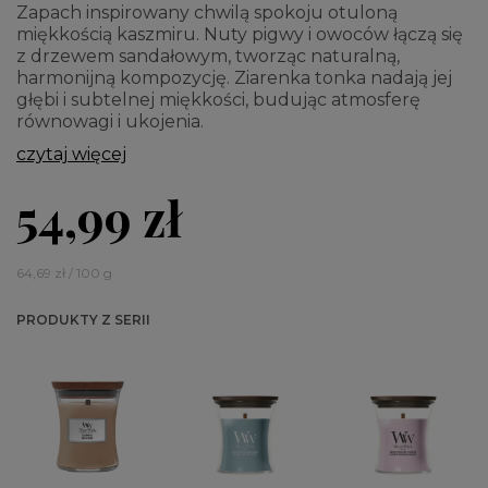
Zapach inspirowany chwilą spokoju otuloną
miękkością kaszmiru. Nuty pigwy i owoców łączą się
z drzewem sandałowym, tworząc naturalną,
harmonijną kompozycję. Ziarenka tonka nadają jej
głębi i subtelnej miękkości, budując atmosferę
równowagi i ukojenia.
czytaj więcej
54,99 zł
64,69 zł / 100 g
PRODUKTY Z SERII