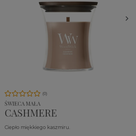

(0)
ŚWIECA MAŁA
CASHMERE
Ciepło miękkiego kaszmiru.