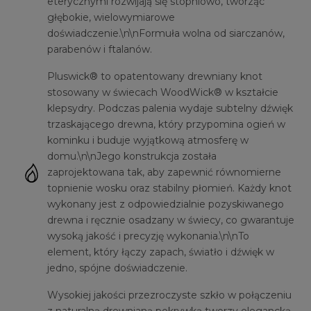
eterycznymi rozwijają się stopniowo, tworząc
głębokie, wielowymiarowe
doświadczenie.\n\nFormuła wolna od siarczanów,
parabenów i ftalanów.
Pluswick® to opatentowany drewniany knot
stosowany w świecach WoodWick® w kształcie
klepsydry. Podczas palenia wydaje subtelny dźwięk
trzaskającego drewna, który przypomina ogień w
kominku i buduje wyjątkową atmosferę w
domu.\n\nJego konstrukcja została
zaprojektowana tak, aby zapewnić równomierne
topnienie wosku oraz stabilny płomień. Każdy knot
wykonany jest z odpowiedzialnie pozyskiwanego
drewna i ręcznie osadzany w świecy, co gwarantuje
wysoką jakość i precyzję wykonania.\n\nTo
element, który łączy zapach, światło i dźwięk w
jedno, spójne doświadczenie.
Wysokiej jakości przezroczyste szkło w połączeniu