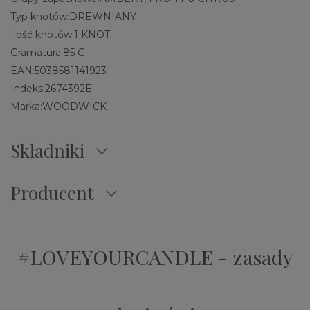
Typ knotów:
DREWNIANY
Ilość knotów:
1 KNOT
Gramatura:
85 G
EAN:
5038581141923
Indeks:
2674392E
Marka:
WOODWICK
Składniki
Producent
#LOVEYOURCANDLE - zasady