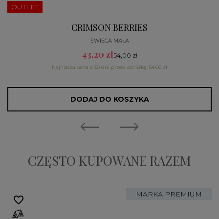
OUTLET
CRIMSON BERRIES
ŚWIECA MAŁA
43,20 zł
54,00 zł
Najniższa cena z 30 dni przed obniżką: 54,00 zł
DODAJ DO KOSZYKA
CZĘSTO KUPOWANE RAZEM
MARKA PREMIUM
favorite_border