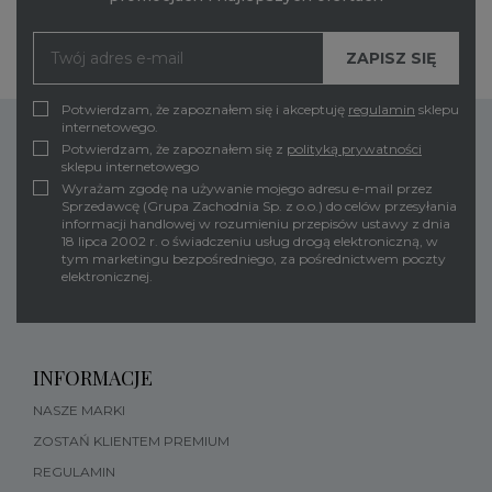
Potwierdzam, że zapoznałem się i akceptuję
regulamin
sklepu
internetowego.
Potwierdzam, że zapoznałem się z
polityką prywatności
sklepu internetowego
Wyrażam zgodę na używanie mojego adresu e-mail przez
Sprzedawcę (Grupa Zachodnia Sp. z o.o.) do celów przesyłania
informacji handlowej w rozumieniu przepisów ustawy z dnia
18 lipca 2002 r. o świadczeniu usług drogą elektroniczną, w
tym marketingu bezpośredniego, za pośrednictwem poczty
elektronicznej.
INFORMACJE
NASZE MARKI
ZOSTAŃ KLIENTEM PREMIUM
REGULAMIN