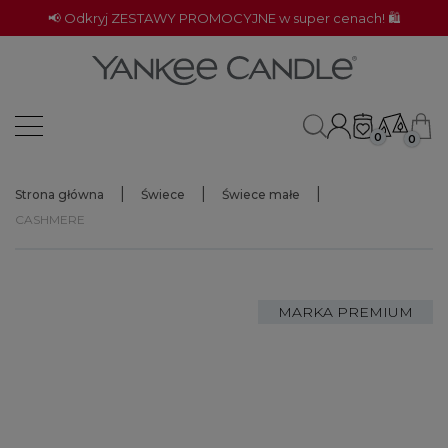
📢 Odkryj ZESTAWY PROMOCYJNE w super cenach! 🛍️
0
0
Strona główna
Świece
Świece małe
CASHMERE
MARKA PREMIUM