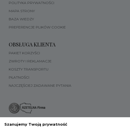
POLITYKA PRYWATNOŚCI
MAPA STRONY
BAZA WIEDZY
PREFERENCJE PLIKÓW COOKIE
OBSŁUGA KLIENTA
PAKIET KORZYŚCI
ZWROTY I REKLAMACJE
KOSZTY TRANSPORTU
PŁATNOŚCI
NAJCZĘŚCIEJ ZADAWANE PYTANIA
Szanujemy Twoją prywatność