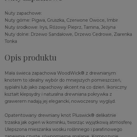
Nuty zapachowe:
Nuty górne: Pigwa, Gruszka, Czerwone Owoce, Imbir
Nuty środkowe: Irys, Różowy Pieprz, Tarnina, Jeżyna
Nuty dolne: Drzewo Sandałowe, Drzewo Cedrowe, Ziarenka
Tonka
Opis produktu
Mała świeca zapachowa WoodWick® z drewnianym
knotem to idealny wybór do mniejszych pomieszczeń,
sypialni lub jako zapachowy akcent na co dzień. Ikoniczny
kształt klepsydry i naturalna drewniana pokrywka z
grawerem nadają jej elegancki, nowoczesny wygląd.
Opatentowany drewniany knot Pluswick® delikatnie
trzaska jak ogień w kominku, tworząc wyjątkową atmosferę.
Ulepszona mieszanka wosku roślinnego i parafinowego
zapewnia czyste, równomierne spalanie. Kompozycje