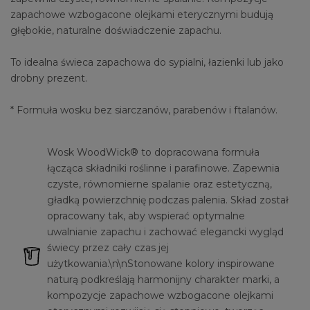
zapachowe wzbogacone olejkami eterycznymi budują
głębokie, naturalne doświadczenie zapachu.
To idealna świeca zapachowa do sypialni, łazienki lub jako
drobny prezent.
* Formuła wosku bez siarczanów, parabenów i ftalanów.
Wosk WoodWick® to dopracowana formuła
łącząca składniki roślinne i parafinowe. Zapewnia
czyste, równomierne spalanie oraz estetyczną,
gładką powierzchnię podczas palenia. Skład został
opracowany tak, aby wspierać optymalne
uwalnianie zapachu i zachować elegancki wygląd
świecy przez cały czas jej
użytkowania.\n\nStonowane kolory inspirowane
naturą podkreślają harmonijny charakter marki, a
kompozycje zapachowe wzbogacone olejkami