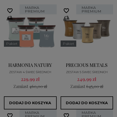
MARKA
MARKA
favorite_border
favorite_border
favorite_border
favorite_border
PREMIUM
PREMIUM
Pakiet
Pakiet
HARMONIA NATURY
PRECIOUS METALS
ZESTAW 4 ŚWIEC ŚREDNICH
ZESTAW 5 ŚWIEC ŚREDNICH
229,99 zł
249,99 zł
Zamiast
460,00 zł
Zamiast
645,00 zł
DODAJ DO KOSZYKA
DODAJ DO KOSZYKA
MARKA
MARKA
favorite_border
favorite_border
favorite_border
favorite_border
PREMIUM
PREMIUM