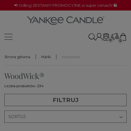
📢 Odkryj ZESTAWY PROMOCYJNE w super cenach! 🛍️
0
0
Strona główna
Marki
WoodWick
WoodWick®
Liczba produktów: 234
FILTRUJ

SORTUJ