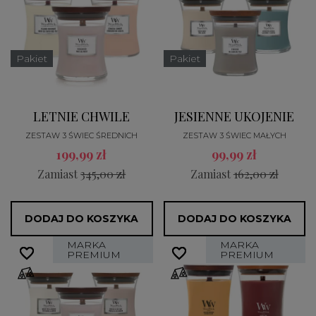
Pakiet
Pakiet
LETNIE CHWILE
JESIENNE UKOJENIE
ZESTAW 3 ŚWIEC ŚREDNICH
ZESTAW 3 ŚWIEC MAŁYCH
199,99 zł
99,99 zł
Zamiast
345,00 zł
Zamiast
162,00 zł
DODAJ DO KOSZYKA
DODAJ DO KOSZYKA
MARKA
MARKA
favorite_border
favorite_border
favorite_border
favorite_border
PREMIUM
PREMIUM