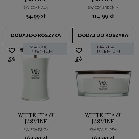
ŚWIECA MAŁA
ŚWIECA ŚREDNIA
54,99 zł
114,99 zł
DODAJ DO KOSZYKA
DODAJ DO KOSZYKA
MARKA
MARKA
favorite_border
favorite_border
favorite_border
favorite_border
PREMIUM
PREMIUM
WHITE TEA &
WHITE TEA &
JASMINE
JASMINE
ŚWIECA DUŻA
ŚWIECA ELIPSA
164,99 zł
164,99 zł