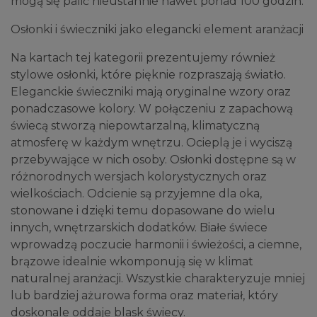
mogą się palić nieustannie nawet ponad 100 godzin.
Osłonki i świeczniki jako elegancki element aranżacji
Na kartach tej kategorii prezentujemy również
stylowe osłonki, które pięknie rozpraszają światło.
Eleganckie świeczniki mają oryginalne wzory oraz
ponadczasowe kolory. W połączeniu z zapachową
świecą stworzą niepowtarzalną, klimatyczną
atmosferę w każdym wnętrzu. Ocieplą je i wyciszą
przebywające w nich osoby. Osłonki dostępne są w
różnorodnych wersjach kolorystycznych oraz
wielkościach. Odcienie są przyjemne dla oka,
stonowane i dzięki temu dopasowane do wielu
innych, wnętrzarskich dodatków. Białe świece
wprowadzą poczucie harmonii i świeżości, a ciemne,
brązowe idealnie wkomponują się w klimat
naturalnej aranżacji. Wszystkie charakteryzuje mniej
lub bardziej ażurowa forma oraz materiał, który
doskonale oddaje blask świecy.