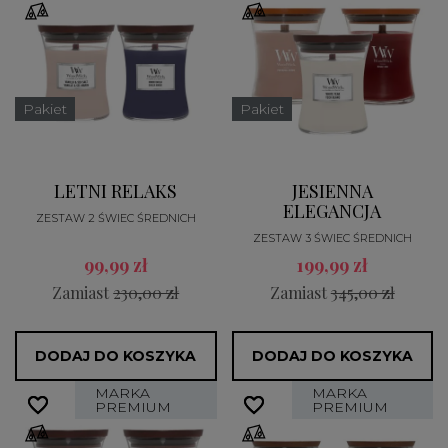
Pakiet
Pakiet
LETNI RELAKS
JESIENNA
ELEGANCJA
ZESTAW 2 ŚWIEC ŚREDNICH
ZESTAW 3 ŚWIEC ŚREDNICH
99,99 zł
199,99 zł
Zamiast
230,00 zł
Zamiast
345,00 zł
DODAJ DO KOSZYKA
DODAJ DO KOSZYKA
MARKA
MARKA
favorite_border
favorite_border
favorite_border
favorite_border
PREMIUM
PREMIUM