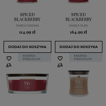
SPICED
SPICED
BLACKBERRY
BLACKBERRY
ŚWIECA ŚREDNIA
ŚWIECA DUŻA
114,99 zł
164,99 zł
DODAJ DO KOSZYKA
DODAJ DO KOSZYKA
MARKA
MARKA
favorite_border
favorite_border
favorite_border
favorite_border
PREMIUM
PREMIUM