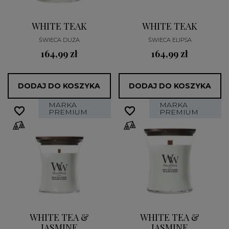
WHITE TEAK
WHITE TEAK
ŚWIECA DUŻA
ŚWIECA ELIPSA
164,99 zł
164,99 zł
DODAJ DO KOSZYKA
DODAJ DO KOSZYKA
MARKA
MARKA
favorite_border
favorite_border
favorite_border
favorite_border
PREMIUM
PREMIUM
WHITE TEA &
WHITE TEA &
JASMINE
JASMINE