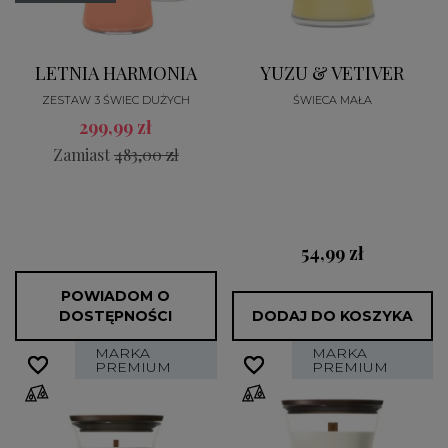
LETNIA HARMONIA
YUZU & VETIVER
ZESTAW 3 ŚWIEC DUŻYCH
ŚWIECA MAŁA
299,99 zł
Zamiast
483,00 zł
54,99 zł
POWIADOM O
DOSTĘPNOŚCI
DODAJ DO KOSZYKA
MARKA
MARKA
favorite_border
favorite_border
favorite_border
favorite_border
PREMIUM
PREMIUM