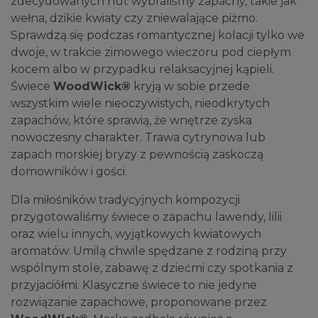
zdecydowanych nut wybraliśmy zapachy, takie jak
wełna, dzikie kwiaty czy zniewalające piżmo.
Sprawdzą się podczas romantycznej kolacji tylko we
dwoje, w trakcie zimowego wieczoru pod ciepłym
kocem albo w przypadku relaksacyjnej kąpieli.
Świece
WoodWick®
kryją w sobie przede
wszystkim wiele nieoczywistych, nieodkrytych
zapachów, które sprawią, że wnętrze zyska
nowoczesny charakter. Trawa cytrynowa lub
zapach morskiej bryzy z pewnością zaskoczą
domowników i gości.
Dla miłośników tradycyjnych kompozycji
przygotowaliśmy świece o zapachu lawendy, lilii
oraz wielu innych, wyjątkowych kwiatowych
aromatów. Umilą chwile spędzane z rodziną przy
wspólnym stole, zabawę z dziećmi czy spotkania z
przyjaciółmi. Klasyczne świece to nie jedyne
rozwiązanie zapachowe, proponowane przez