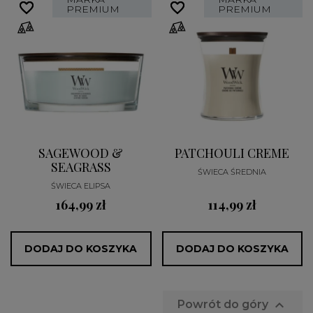
favorite_border
favorite_border
favorite_border
favorite_border
PREMIUM
PREMIUM
SAGEWOOD &
PATCHOULI CREME
SEAGRASS
ŚWIECA ŚREDNIA
ŚWIECA ELIPSA
164,99 zł
114,99 zł
DODAJ DO KOSZYKA
DODAJ DO KOSZYKA

Powrót do góry