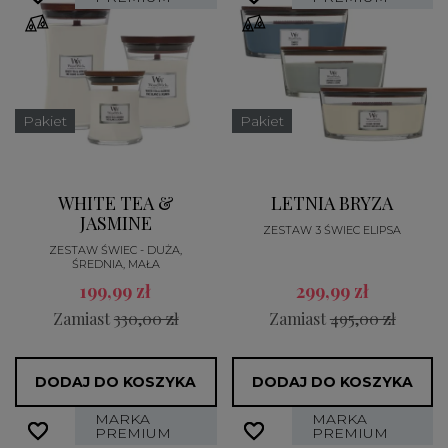
Pakiet
Pakiet
WHITE TEA &
LETNIA BRYZA
JASMINE
ZESTAW 3 ŚWIEC ELIPSA
ZESTAW ŚWIEC - DUŻA,
ŚREDNIA, MAŁA
199,99 zł
299,99 zł
Zamiast
330,00 zł
Zamiast
495,00 zł
DODAJ DO KOSZYKA
DODAJ DO KOSZYKA
MARKA
MARKA
favorite_border
favorite_border
favorite_border
favorite_border
PREMIUM
PREMIUM