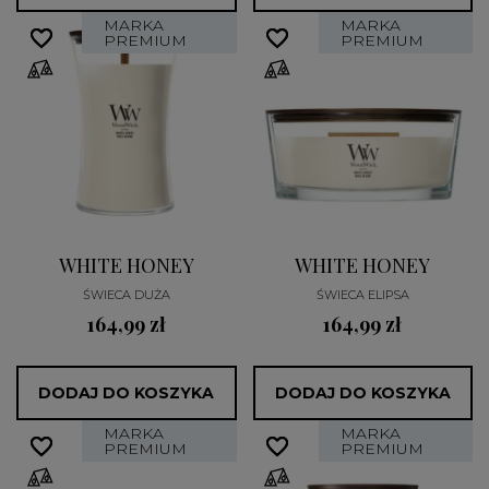
MARKA
MARKA
favorite_border
favorite_border
favorite_border
favorite_border
PREMIUM
PREMIUM
WHITE HONEY
WHITE HONEY
ŚWIECA DUŻA
ŚWIECA ELIPSA
164,99 zł
164,99 zł
DODAJ DO KOSZYKA
DODAJ DO KOSZYKA
MARKA
MARKA
favorite_border
favorite_border
favorite_border
favorite_border
PREMIUM
PREMIUM