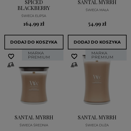
SPICED
SANTAL MYRRH
BLACKBERRY
ŚWIECA MAŁA
ŚWIECA ELIPSA
164,99 zł
54,99 zł
DODAJ DO KOSZYKA
DODAJ DO KOSZYKA
MARKA
MARKA
favorite_border
favorite_border
favorite_border
favorite_border
PREMIUM
PREMIUM
SANTAL MYRRH
SANTAL MYRRH
ŚWIECA ŚREDNIA
ŚWIECA DUŻA