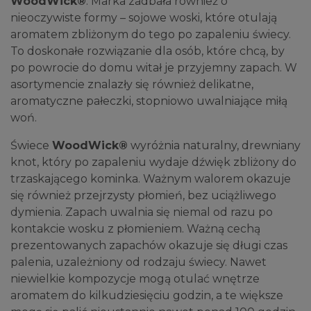
WoodWick®
. Marka zadbała również o
nieoczywiste formy – sojowe woski, które otulają
aromatem zbliżonym do tego po zapaleniu świecy.
To doskonałe rozwiązanie dla osób, które chcą, by
po powrocie do domu witał je przyjemny zapach. W
asortymencie znalazły się również delikatne,
aromatyczne pałeczki, stopniowo uwalniające miłą
woń.
Świece
WoodWick®
wyróżnia naturalny, drewniany
knot, który po zapaleniu wydaje dźwięk zbliżony do
trzaskającego kominka. Ważnym walorem okazuje
się również przejrzysty płomień, bez uciążliwego
dymienia. Zapach uwalnia się niemal od razu po
kontakcie wosku z płomieniem. Ważną cechą
prezentowanych zapachów okazuje się długi czas
palenia, uzależniony od rodzaju świecy. Nawet
niewielkie kompozycje mogą otulać wnętrze
aromatem do kilkudziesięciu godzin, a te większe