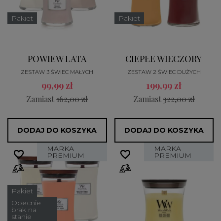
Pakiet
Pakiet
POWIEW LATA
CIEPŁE WIECZORY
ZESTAW 3 ŚWIEC MAŁYCH
ZESTAW 2 ŚWIEC DUŻYCH
99,99 zł
199,99 zł
Zamiast
162,00 zł
Zamiast
322,00 zł
DODAJ DO KOSZYKA
DODAJ DO KOSZYKA
MARKA
MARKA
favorite_border
favorite_border
favorite_border
favorite_border
PREMIUM
PREMIUM
Pakiet
Obecnie
brak na
stanie