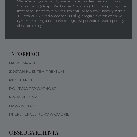
Wyrażam zgodę na używanie mojego adresu e-mail przez
Sprzedawcę (Grupa Zachodnia Sp. z o.o.) do celów przesyłania
informacji handlowej w rozumieniu przepisów ustawy z dnia
18 lipca 2002 r. o świadczeniu usług drogą elektroniczną, w
tym marketingu bezpośredniego, za pośrednictwem poczty
elektronicznej.
INFORMACJE
NASZE MARKI
ZOSTAŃ KLIENTEM PREMIUM
REGULAMIN
POLITYKA PRYWATNOŚCI
MAPA STRONY
BAZA WIEDZY
PREFERENCJE PLIKÓW COOKIE
OBSŁUGA KLIENTA