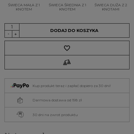
ŚWIECA MAŁA Z 1
ŚWIECA ŚREDNIA Z 1
ŚWIECA DUŻA Z 2
KNOTEM
KNOTEM
KNOTAMI
DODAJ DO KOSZYKA
favorite_border
Kup produkt teraz i zapłać dopiero za 30 dni!
Darmowa dostawa od 198 zł
30 dni na zwrot produktu