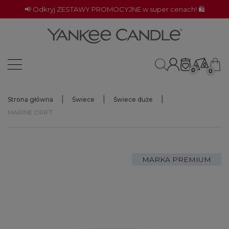
📢 Odkryj ZESTAWY PROMOCYJNE w super cenach! 🛍️
0
0
Strona główna
Świece
Świece duże
MARINE DRIFT
MARKA PREMIUM