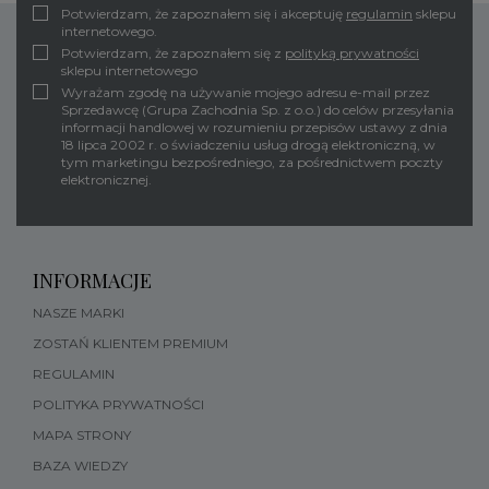
Potwierdzam, że zapoznałem się i akceptuję
regulamin
sklepu
internetowego.
Potwierdzam, że zapoznałem się z
polityką prywatności
sklepu internetowego
Wyrażam zgodę na używanie mojego adresu e-mail przez
Sprzedawcę (Grupa Zachodnia Sp. z o.o.) do celów przesyłania
informacji handlowej w rozumieniu przepisów ustawy z dnia
18 lipca 2002 r. o świadczeniu usług drogą elektroniczną, w
tym marketingu bezpośredniego, za pośrednictwem poczty
elektronicznej.
INFORMACJE
NASZE MARKI
ZOSTAŃ KLIENTEM PREMIUM
REGULAMIN
POLITYKA PRYWATNOŚCI
MAPA STRONY
BAZA WIEDZY