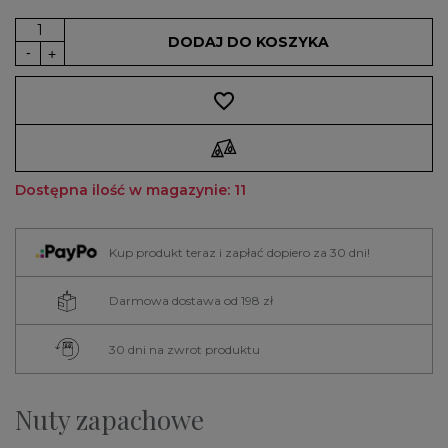
DODAJ DO KOSZYKA
favorite_border
Dostępna ilość w magazynie: 11
Kup produkt teraz i zapłać dopiero za 30 dni!
Darmowa dostawa od 198 zł
30 dni na zwrot produktu
Nuty zapachowe