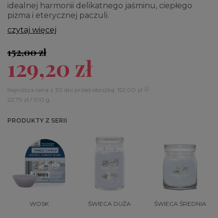
idealnej harmonii delikatnego jaśminu, ciepłego
piżma i eterycznej paczuli.
czytaj więcej
152,00 zł
129,20 zł
Najniższa cena z 30 dni przed obniżką: 152,00 zł
22,79 zł / 100 g
PRODUKTY Z SERII
WOSK
ŚWIECA DUŻA
ŚWIECA ŚREDNIA