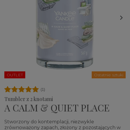

OUTLET
Ostatnie sztuki
(1)
Tumbler z 2 knotami
A CALM & QUIET PLACE
Stworzony do kontemplacji, niezwykle
zrównoważony zapach, złożony z pozostających w