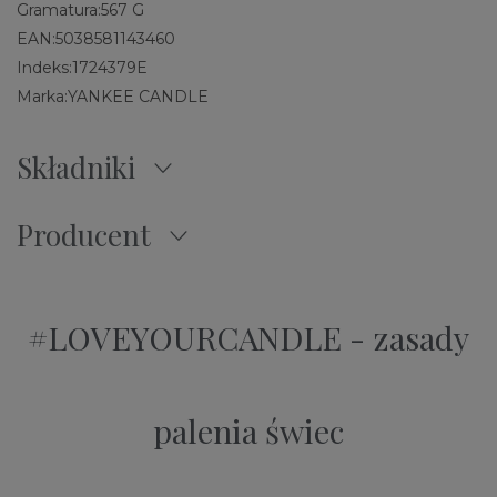
Gramatura:
567 G
EAN:
5038581143460
Indeks:
1724379E
Marka:
YANKEE CANDLE
Składniki
Producent
#LOVEYOURCANDLE - zasady
palenia świec