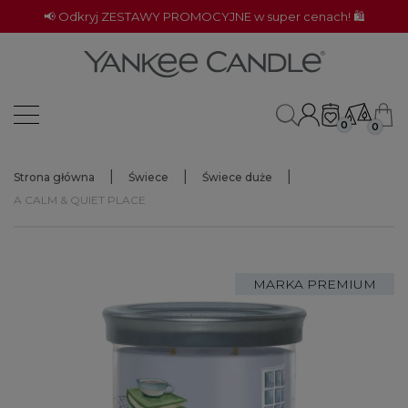
📢 Odkryj ZESTAWY PROMOCYJNE w super cenach! 🛍️
0
0
Strona główna
Świece
Świece duże
A CALM & QUIET PLACE
MARKA PREMIUM