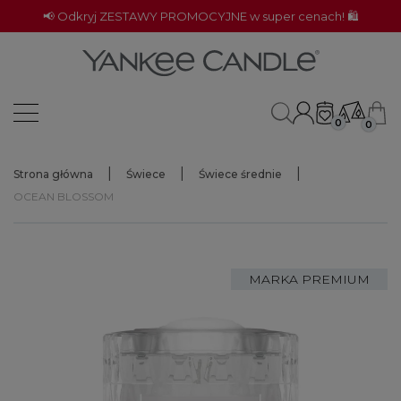
📢 Odkryj ZESTAWY PROMOCYJNE w super cenach! 🛍️
0
0
Strona główna
Świece
Świece średnie
OCEAN BLOSSOM
MARKA PREMIUM