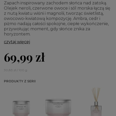
Zapach inspirowany zachodem słońca nad zatoką.
Olejek neroli, czerwone owoce i sól morska łączą się
z nutą kwiatu wiśni i magnolii, tworząc świetlistą,
owocowo-kwiatową kompozycję. Ambra, cedr i
piżmo nadają całości spokojne, ciepłe wykończenie,
przywołując moment, gdy słońce znika za
horyzontem.
czytaj więcej
69,99 zł
30,83 zł / 100 g
PRODUKTY Z SERII