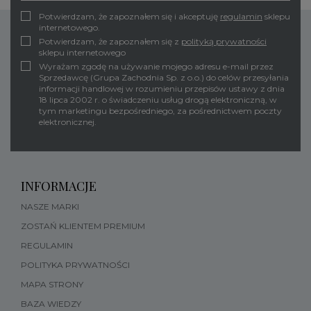
Potwierdzam, że zapoznałem się i akceptuję
regulamin
sklepu
internetowego.
Potwierdzam, że zapoznałem się z
polityką prywatności
sklepu internetowego
Wyrażam zgodę na używanie mojego adresu e-mail przez
Sprzedawcę (Grupa Zachodnia Sp. z o.o.) do celów przesyłania
informacji handlowej w rozumieniu przepisów ustawy z dnia
18 lipca 2002 r. o świadczeniu usług drogą elektroniczną, w
tym marketingu bezpośredniego, za pośrednictwem poczty
elektronicznej.
INFORMACJE
NASZE MARKI
ZOSTAŃ KLIENTEM PREMIUM
REGULAMIN
POLITYKA PRYWATNOŚCI
MAPA STRONY
BAZA WIEDZY