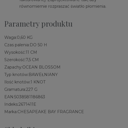
równomiernie rozpraszać światło płomienia.
Parametry produktu
Waga:
0,60 KG
Czas palenia:
DO 50 H
Wysokość:
11 CM
Szerokość:
7,5 CM
Zapachy:
OCEAN BLOSSOM
Typ knotów:
BAWEŁNIANY
Ilość knotów:
1 KNOT
Gramatura:
227 G
EAN:
5038581186863
Indeks:
2671411E
Marka:
CHESAPEAKE BAY FRAGRANCE