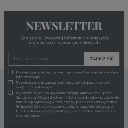
NEWSLETTER
Zapisz się i otrzymuj informacje o naszych
promocjach i najlepszych ofertach
Potwierdzam, że zapoznałem się i akceptuję
regulamin
sklepu
internetowego.
Potwierdzam, że zapoznałem się z
polityką prywatności
sklepu internetowego
Wyrażam zgodę na używanie mojego adresu e-mail przez
Sprzedawcę (Grupa Zachodnia Sp. z o.o.) do celów przesyłania
informacji handlowej w rozumieniu przepisów ustawy z dnia
18 lipca 2002 r. o świadczeniu usług drogą elektroniczną, w
tym marketingu bezpośredniego, za pośrednictwem poczty
elektronicznej.