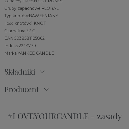
Zapachy:
FRESH CUT ROSES
Grupy zapachowe:
FLORAL
Typ knotów:
BAWEŁNIANY
Ilość knotów:
1 KNOT
Gramatura:
37 G
EAN:
5038581125862
Indeks:
2244779
Marka:
YANKEE CANDLE
Składniki
Producent
#LOVEYOURCANDLE - zasady