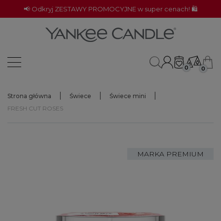
📢 Odkryj ZESTAWY PROMOCYJNE w super cenach! 🛍️
0
0
Strona główna
Świece
Świece mini
FRESH CUT ROSES
MARKA PREMIUM