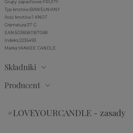
Grupy zapachowe:
FRUITY
Typ knotów:
BAWEŁNIANY
Ilość knotów:
1 KNOT
Gramatura:
37 G
EAN:
5038581187068
Indeks:
2235493
Marka:
YANKEE CANDLE
Składniki
Producent
#LOVEYOURCANDLE - zasady