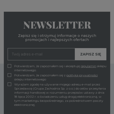
NEWSLETTER
Zapisz się i otrzymuj informacje o naszych
promocjach i najlepszych ofertach
Potwierdzam, że zapoznałem się i akceptuję
regulamin
sklepu
internetowego.
Potwierdzam, że zapoznałem się z
polityką prywatności
sklepu internetowego
Wyrażam zgodę na używanie mojego adresu e-mail przez
Sprzedawcę (Grupa Zachodnia Sp. z o.o.) do celów przesyłania
informacji handlowej w rozumieniu przepisów ustawy z dnia
18 lipca 2002 r. o świadczeniu usług drogą elektroniczną, w
tym marketingu bezpośredniego, za pośrednictwem poczty
elektronicznej.