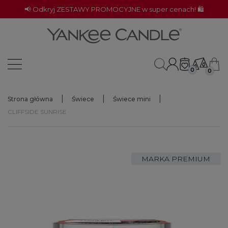
📢 Odkryj ZESTAWY PROMOCYJNE w super cenach! 🛍️
0
0
Strona główna
Świece
Świece mini
CLIFFSIDE SUNRISE
MARKA PREMIUM