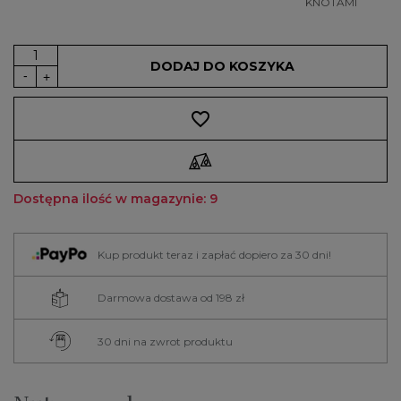
KNOTAMI
DODAJ DO KOSZYKA
favorite_border
Dostępna ilość w magazynie: 9
Kup produkt teraz i zapłać dopiero za 30 dni!
Darmowa dostawa od 198 zł
30 dni na zwrot produktu