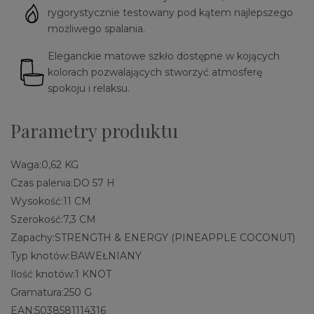
rygorystycznie testowany pod kątem najlepszego
możliwego spalania.
Eleganckie matowe szkło dostępne w kojących
kolorach pozwalających stworzyć atmosferę
spokoju i relaksu.
Parametry produktu
Waga:
0,62 KG
Czas palenia:
DO 57 H
Wysokość:
11 CM
Szerokość:
7,3 CM
Zapachy:
STRENGTH & ENERGY (PINEAPPLE COCONUT)
Typ knotów:
BAWEŁNIANY
Ilość knotów:
1 KNOT
Gramatura:
250 G
EAN:
5038581114316