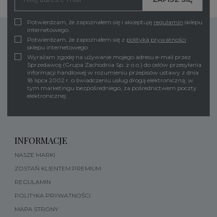
Potwierdzam, że zapoznałem się i akceptuję
regulamin
sklepu
internetowego.
Potwierdzam, że zapoznałem się z
polityką prywatności
sklepu internetowego
Wyrażam zgodę na używanie mojego adresu e-mail przez
Sprzedawcę (Grupa Zachodnia Sp. z o.o.) do celów przesyłania
informacji handlowej w rozumieniu przepisów ustawy z dnia
18 lipca 2002 r. o świadczeniu usług drogą elektroniczną, w
tym marketingu bezpośredniego, za pośrednictwem poczty
elektronicznej.
INFORMACJE
NASZE MARKI
ZOSTAŃ KLIENTEM PREMIUM
REGULAMIN
POLITYKA PRYWATNOŚCI
MAPA STRONY