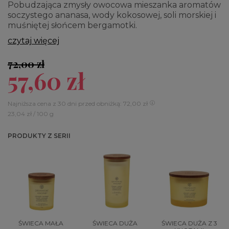
Pobudzająca zmysły owocowa mieszanka aromatów
soczystego ananasa, wody kokosowej, soli morskiej i
muśniętej słońcem bergamotki.
czytaj więcej
72,00 zł
57,60 zł
Najniższa cena z 30 dni przed obniżką: 72,00 zł
23,04 zł / 100 g
PRODUKTY Z SERII
ŚWIECA MAŁA
ŚWIECA DUŻA
ŚWIECA DUŻA Z 3