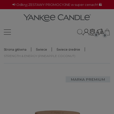
📢 Odkryj ZESTAWY PROMOCYJNE w super cenach! 🛍️
0
0
Strona główna
Świece
Świece średnie
STRENGTH & ENERGY (PINEAPPLE COCONUT)
MARKA PREMIUM