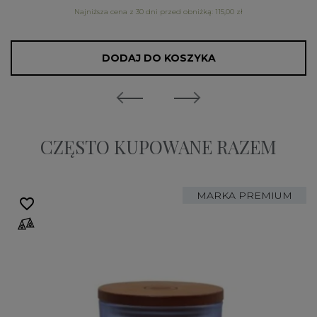
Najniższa cena z 30 dni przed obniżką: 115,00 zł
DODAJ DO KOSZYKA
CZĘSTO KUPOWANE RAZEM
MARKA PREMIUM
favorite_border