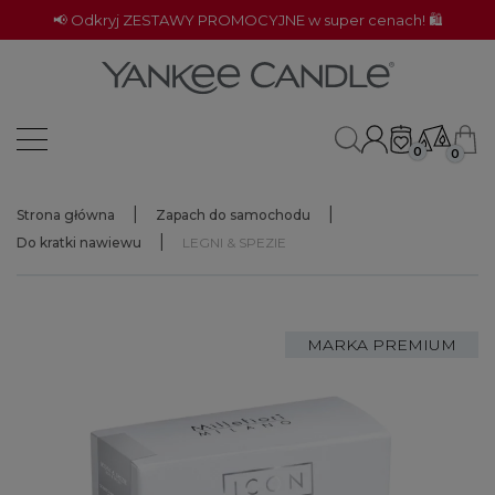
📢 Odkryj ZESTAWY PROMOCYJNE w super cenach! 🛍️
0
0
Strona główna
Zapach do samochodu
Do kratki nawiewu
LEGNI & SPEZIE
MARKA PREMIUM