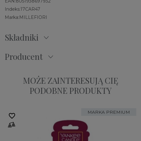
EAN:
8051938697932
Indeks:
17CAR47
Marka:
MILLEFIORI
Składniki
Producent
MOŻE ZAINTERESUJĄ CIĘ
PODOBNE PRODUKTY
MARKA PREMIUM
favorite_border