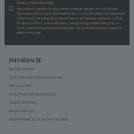
sklepu internetowego
Wyrażam zgodę na używanie mojego adresu e-mail przez
Sprzedawcę (Grupa Zachodnia Sp. z o.o.) do celów przesyłania
informacji handlowej w rozumieniu przepisów ustawy z dnia
18 lipca 2002 r. o świadczeniu usług drogą elektroniczną, w
tym marketingu bezpośredniego, za pośrednictwem poczty
elektronicznej.
INFORMACJE
NASZE MARKI
ZOSTAŃ KLIENTEM PREMIUM
REGULAMIN
POLITYKA PRYWATNOŚCI
MAPA STRONY
BAZA WIEDZY
PREFERENCJE PLIKÓW COOKIE