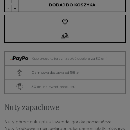
DODAJ DO KOSZYKA
favorite_border
Kup produkt teraz i zapłać dopiero za 30 dni!
Darmowa dostawa od 198 zł
30 dni na zwrot produktu
Nuty zapachowe
Nuty górne: eukaliptus, lawenda, gorzka pomarańcza
Nuty środkowe: imbir, pelargonia, kardamon, płatki róży, irys