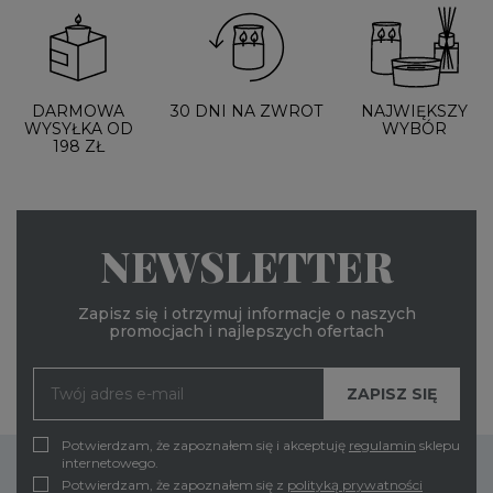
DARMOWA
30 DNI NA ZWROT
NAJWIĘKSZY
WYSYŁKA OD
WYBÓR
198 ZŁ
NEWSLETTER
Zapisz się i otrzymuj informacje o naszych
promocjach i najlepszych ofertach
Potwierdzam, że zapoznałem się i akceptuję
regulamin
sklepu
internetowego.
Potwierdzam, że zapoznałem się z
polityką prywatności