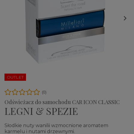

OUTLET
(0)
Odświeżacz do samochodu CAR ICON CLASSIC
LEGNI & SPEZIE
Słodkie nuty wanilii wzmocnione aromatem
karmelu i nutami drzewnymi.