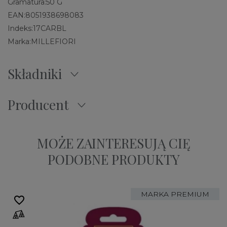
Gramatura:
50 G
EAN:
8051938698083
Indeks:
17CARBL
Marka:
MILLEFIORI
Składniki
Producent
MOŻE ZAINTERESUJĄ CIĘ
PODOBNE PRODUKTY
MARKA PREMIUM
favorite_border