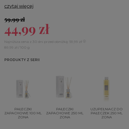
czytaj więcej
59,99 zł
44,99 zł
Najniższa cena z 30 dni przed obniżką: 59,99 zł
89,99 zł / 100 g
PRODUKTY Z SERII
PAŁECZKI
PAŁECZKI
UZUPEŁNIACZ DO
ZAPACHOWE 100 ML
ZAPACHOWE 250 ML
PAŁECZEK 250 ML
ZONA
ZONA
ZONA