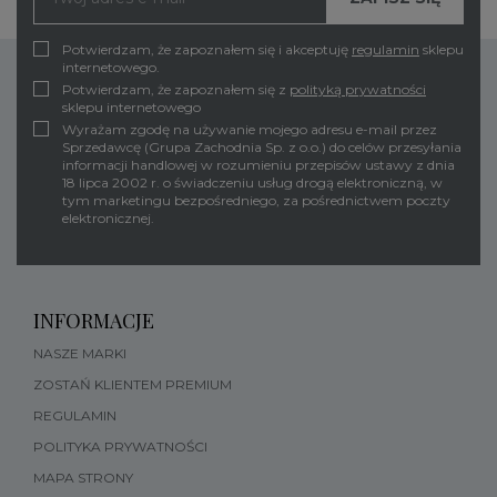
Potwierdzam, że zapoznałem się i akceptuję
regulamin
sklepu
internetowego.
Potwierdzam, że zapoznałem się z
polityką prywatności
sklepu internetowego
Wyrażam zgodę na używanie mojego adresu e-mail przez
Sprzedawcę (Grupa Zachodnia Sp. z o.o.) do celów przesyłania
informacji handlowej w rozumieniu przepisów ustawy z dnia
18 lipca 2002 r. o świadczeniu usług drogą elektroniczną, w
tym marketingu bezpośredniego, za pośrednictwem poczty
elektronicznej.
INFORMACJE
NASZE MARKI
ZOSTAŃ KLIENTEM PREMIUM
REGULAMIN
POLITYKA PRYWATNOŚCI
MAPA STRONY