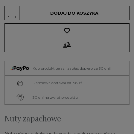
DODAJ DO KOSZYKA
favorite_border
Kup produkt teraz i zapłać dopiero za 30 dni!
Darmowa dostawa od 198 zł
30 dni na zwrot produktu
Nuty zapachowe
Nuty górne: eukaliptus, lawenda, gorzka pomarańcza