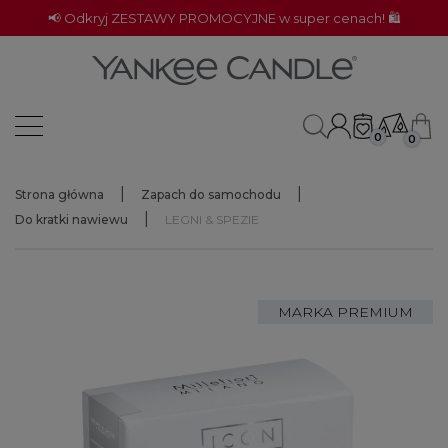
📢 Odkryj ZESTAWY PROMOCYJNE w super cenach! 🛍️
0
0
Strona główna
Zapach do samochodu
Do kratki nawiewu
LEGNI & SPEZIE
MARKA PREMIUM