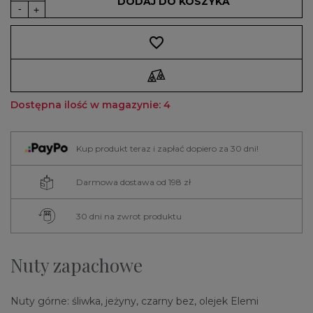
DODAJ DO KOSZYKA
favorite_border
Dostępna ilość w magazynie: 4
Kup produkt teraz i zapłać dopiero za 30 dni!
Darmowa dostawa od 198 zł
30 dni na zwrot produktu
Nuty zapachowe
Nuty górne: śliwka, jeżyny, czarny bez, olejek Elemi