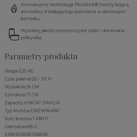
innowacyjnej technologii PlusWick® tworzy kojącą
atmosferę trzaskającego płomienia w domowym
kominku.
Wysokiej jakości przezroczyste szkło i drewniana
pokrywka.
Parametry produktu
Waga:
0,25 KG
Czas palenia:
20 - 30 H
Wysokość:
8 CM
Szerokość:
7 CM
Zapachy:
HINOKI DAHLIA
Typ knotów:
DREWNIANY
Ilość knotów:
1 KNOT
Gramatura:
85 G
EAN:
5038581155838