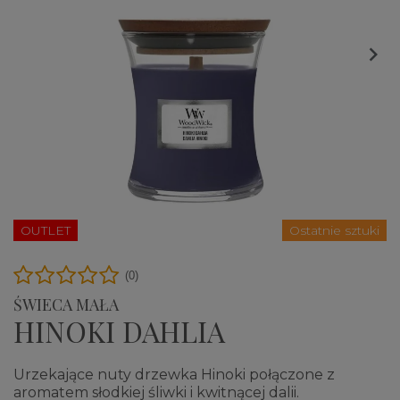

OUTLET
Ostatnie sztuki
(0)
ŚWIECA MAŁA
HINOKI DAHLIA
Urzekające nuty drzewka Hinoki połączone z
aromatem słodkiej śliwki i kwitnącej dalii.