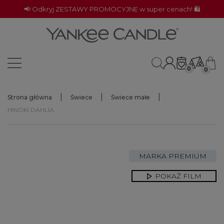
📢 Odkryj ZESTAWY PROMOCYJNE w super cenach! 🛍️
0
0
Strona główna
Świece
Świece małe
HINOKI DAHLIA
MARKA PREMIUM
POKAŻ FILM