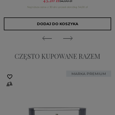
43,20 zł
54,00 zł
Najniższa cena z 30 dni przed obniżką: 54,00 zł
DODAJ DO KOSZYKA
CZĘSTO KUPOWANE RAZEM
MARKA PREMIUM
favorite_border