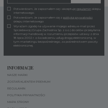
Potwierdzam, że zapoznałem się i akceptuję
regulamin
sklepu
internetowego.
Potwierdzam, że zapoznałem się z
polityką prywatności
sklepu internetowego
Wyrażam zgodę na używanie mojego adresu e-mail przez
Sprzedawcę (Grupa Zachodnia Sp. z o.o.) do celów przesyłania
informacji handlowej w rozumieniu przepisów ustawy z dnia
18 lipca 2002 r. o świadczeniu usług drogą elektroniczną, w
tym marketingu bezpośredniego, za pośrednictwem poczty
elektronicznej.
INFORMACJE
NASZE MARKI
ZOSTAŃ KLIENTEM PREMIUM
REGULAMIN
POLITYKA PRYWATNOŚCI
MAPA STRONY