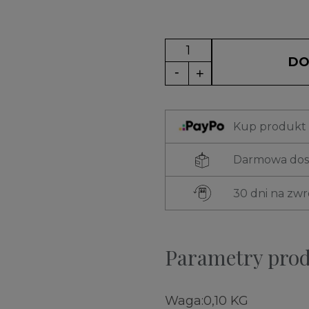
DO
Kup produkt t
Darmowa dost
30 dni na zw
Parametry pro
Waga:
0,10 KG