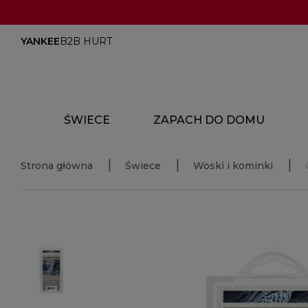
YANKEE
B2B HURT
ŚWIECE
ZAPACH DO DOMU
Strona główna
Świece
Woski i kominki