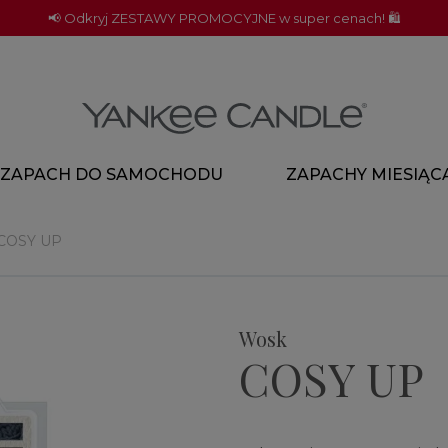
📢 Odkryj ZESTAWY PROMOCYJNE w super cenach! 🛍️
ZAPACH DO SAMOCHODU
ZAPACHY MIESIĄC
COSY UP
Wosk
COSY UP