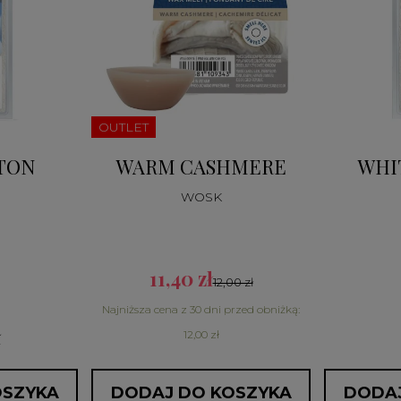
OUTLET
TON
WARM CASHMERE
WHI
WOSK
11,40 zł
12,00 zł
Najniższa cena z 30 dni przed obniżką:
ł
12,00 zł
OSZYKA
DODAJ DO KOSZYKA
DODAJ