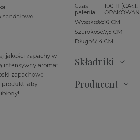
Czas
100 H (CAŁE
ka
palenia:
OPAKOWANI
wo sandałowe
Wysokość:
16 CM
Szerokość:
7,5 CM
Długość:
4 CM
j jakości zapachy w
Składniki
ją intensywny aromat
Woski zapachowe
Producent
 produkt, aby
ubiony!