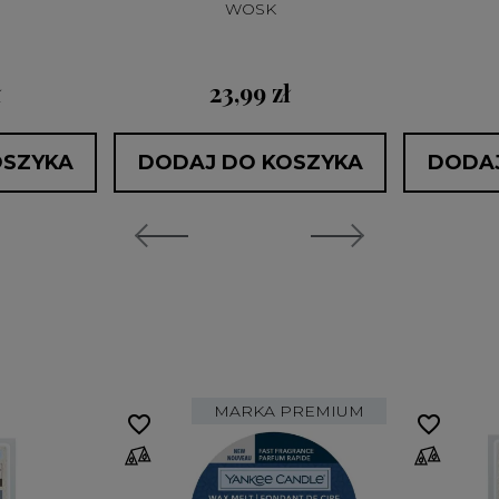
WOSK
ł
23,99 zł
OSZYKA
DODAJ DO KOSZYKA
DODAJ
MARKA PREMIUM
favorite_border
favorite_border