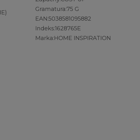
Gramatura:
75 G
E)
EAN:
5038581095882
Indeks:
1628765E
Marka:
HOME INSPIRATION