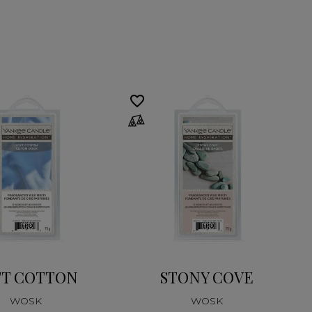
favorite_border
fa
FT COTTON
STONY COVE
WOSK
WOSK