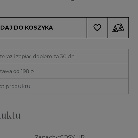
favorite_border
DAJ DO KOSZYKA
eraz i zapłać dopiero za 30 dni!
awa od 198 zł
rot produktu
duktu
Zapachy:
COSY UP