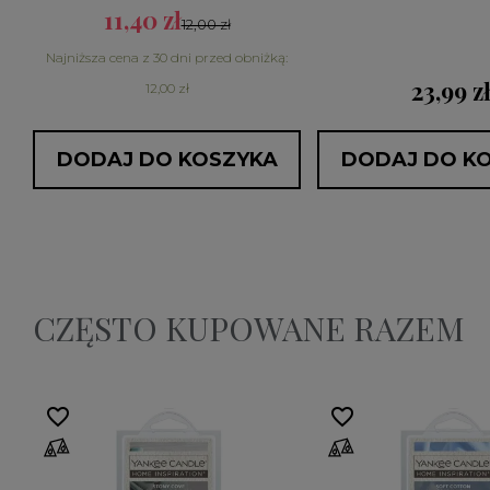
11,40 zł
12,00 zł
Najniższa cena z 30 dni przed obniżką:
23,99 z
12,00 zł
DODAJ DO KOSZYKA
DODAJ DO K
CZĘSTO KUPOWANE RAZEM
favorite_border
favorite_border