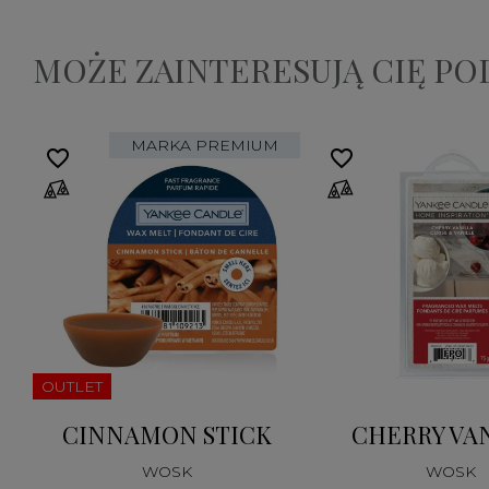
MOŻE ZAINTERESUJĄ CIĘ P
MARKA PREMIUM
favorite_border
favorite_border
OUTLET
CINNAMON STICK
CHERRY VA
WOSK
WOSK