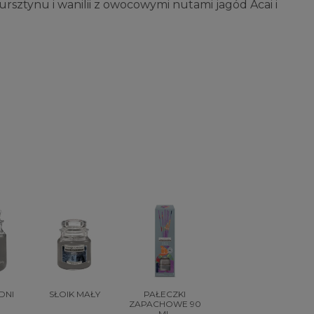
rsztynu i wanilii z owocowymi nutami jagód Acai i
DNI
SŁOIK MAŁY
PAŁECZKI
ZAPACHOWE 90
ML