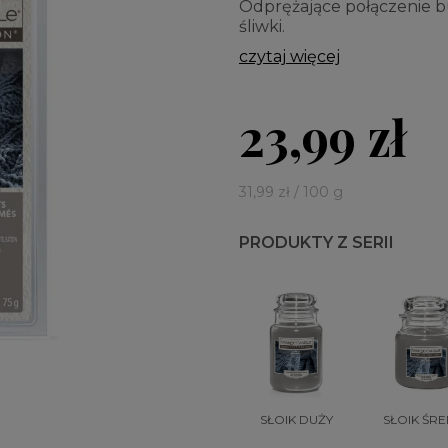
Odprężające połączenie bu
śliwki.
czytaj więcej
23,99 zł
31,99 zł / 100 g
PRODUKTY Z SERII
SŁOIK DUŻY
SŁOIK ŚRE