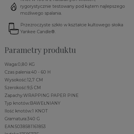
rygorystycznie testowany pod kątem najlepszego
możliwego spalania.
Przezroczyste szkło w kształcie kultowego słoika
Yankee Candle®.
Parametry produktu
Waga:
0,80 KG
Czas palenia:
40 - 60 H
Wysokość:
12,7 CM
Szerokość:
9,5 CM
Zapachy:
WRAPPING PAPER PINE
Typ knotów:
BAWEŁNIANY
Ilość knotów:
1 KNOT
Gramatura:
340 G
EAN:
5038581161853