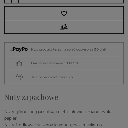
favorite_border
Kup produkt teraz i zapłać dopiero za 30 dni!
Darmowa dostawa od 198 zł
30 dni na zwrot produktu
Nuty zapachowe
Nuty górne: bergamotka, mięta, jałowiec, mandarynka,
papier
Nuty środkowe: suszona lawenda, irys, eukaliptus