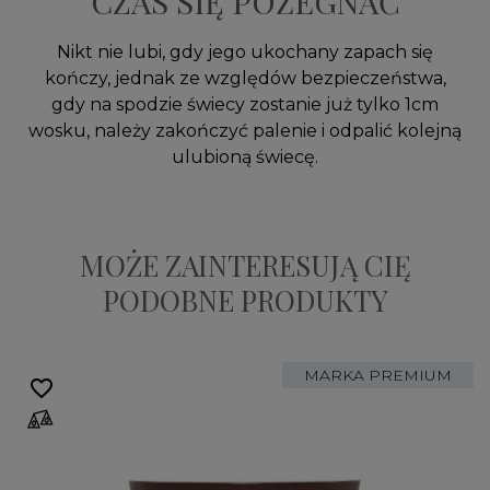
CZAS SIĘ POŻEGNAĆ
Nikt nie lubi, gdy jego ukochany zapach się
kończy, jednak ze względów bezpieczeństwa,
gdy na spodzie świecy zostanie już tylko 1cm
wosku, należy zakończyć palenie i odpalić kolejną
ulubioną świecę.
MOŻE ZAINTERESUJĄ CIĘ
PODOBNE PRODUKTY
MARKA PREMIUM
favorite_border