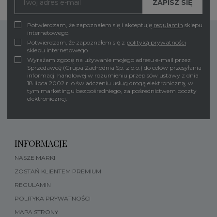
Potwierdzam, że zapoznałem się i akceptuję
regulamin
sklepu
internetowego.
Potwierdzam, że zapoznałem się z
polityką prywatności
sklepu internetowego
Wyrażam zgodę na używanie mojego adresu e-mail przez
Sprzedawcę (Grupa Zachodnia Sp. z o.o.) do celów przesyłania
informacji handlowej w rozumieniu przepisów ustawy z dnia
18 lipca 2002 r. o świadczeniu usług drogą elektroniczną, w
tym marketingu bezpośredniego, za pośrednictwem poczty
elektronicznej.
INFORMACJE
NASZE MARKI
ZOSTAŃ KLIENTEM PREMIUM
REGULAMIN
POLITYKA PRYWATNOŚCI
MAPA STRONY