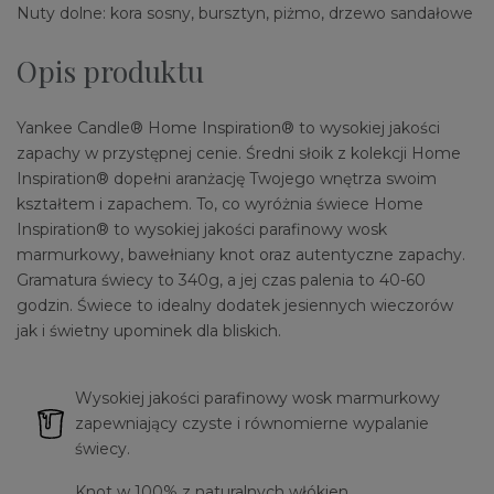
Nuty dolne: kora sosny, bursztyn, piżmo, drzewo sandałowe
Opis produktu
Yankee Candle® Home Inspiration® to wysokiej jakości
zapachy w przystępnej cenie. Średni słoik z kolekcji Home
Inspiration® dopełni aranżację Twojego wnętrza swoim
kształtem i zapachem. To, co wyróżnia świece Home
Inspiration® to wysokiej jakości parafinowy wosk
marmurkowy, bawełniany knot oraz autentyczne zapachy.
Gramatura świecy to 340g, a jej czas palenia to 40-60
godzin. Świece to idealny dodatek jesiennych wieczorów
jak i świetny upominek dla bliskich.
Wysokiej jakości parafinowy wosk marmurkowy
zapewniający czyste i równomierne wypalanie
świecy.
Knot w 100% z naturalnych włókien,