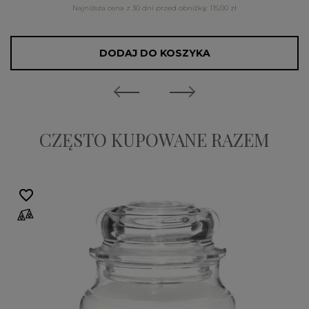
Najniższa cena z 30 dni przed obniżką: 115,00 zł
DODAJ DO KOSZYKA
CZĘSTO KUPOWANE RAZEM
favorite_border