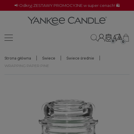
📢 Odkryj ZESTAWY PROMOCYJNE w super cenach! 🛍️
0
0
Strona główna
Świece
Świece średnie
WRAPPING PAPER PINE