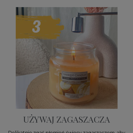
UŻYWAJ ZAGASZACZA
Delikatnie zgaś płomień świecy zagaszaczem, aby