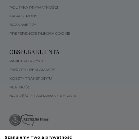
POLITYKA PRYWATNOŚCI
MAPA STRONY
BAZA WIEDZY
PREFERENCJE PLIKÓW COOKIE
OBSŁUGA KLIENTA
PAKIET KORZYŚCI
ZWROTY I REKLAMACJE
KOSZTY TRANSPORTU
PŁATNOŚCI
NAJCZĘŚCIEJ ZADAWANE PYTANIA
Szanujemy Twoją prywatność