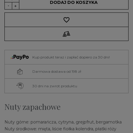
DODAJ DO KOSZYKA
favorite_border
Kup produkt teraz i zapłać dopiero za 30 dni!
Darmowa dostawa od 198 zł
30 dni na zwrot produktu
Nuty zapachowe
Nuty górne: pomarańcza, cytryna, grejpfrut, bergamotka
Nuty środkowe: mięta, liście fiołka kolendra, płatki róży