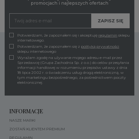
promocjach i najlepszych ofertach
Potwierdzam, że zapoznałem się i akceptuję
regulamin
sklepu
internetowego.
Potwierdzam, że zapoznałem się z
polityką prywatności
sklepu internetowego
Wyrażam zgodę na używanie mojego adresu e-mail przez
Sprzedawcę (Grupa Zachodnia Sp. z o.o.) do celów przesyłania
informacji handlowej w rozumieniu przepisów ustawy z dnia
18 lipca 2002 r. o świadczeniu usług drogą elektroniczną, w
tym marketingu bezpośredniego, za pośrednictwem poczty
elektronicznej.
INFORMACJE
NASZE MARKI
ZOSTAŃ KLIENTEM PREMIUM
REGULAMIN