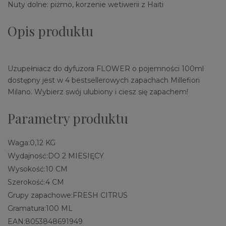
Nuty dolne: piżmo, korzenie wetiwerii z Haiti
Opis produktu
Uzupełniacz do dyfuzora FLOWER o pojemności 100ml
dostępny jest w 4 bestsellerowych zapachach Millefiori
Milano. Wybierz swój ulubiony i ciesz się zapachem!
Parametry produktu
Waga:
0,12 KG
Wydajność:
DO 2 MIESIĘCY
Wysokość:
10 CM
Szerokość:
4 CM
Grupy zapachowe:
FRESH CITRUS
Gramatura:
100 ML
EAN:
8053848691949