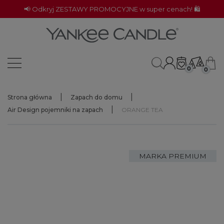
📢 Odkryj ZESTAWY PROMOCYJNE w super cenach! 🛍️
0
0
Strona główna
Zapach do domu
Air Design pojemniki na zapach
ORANGE TEA
MARKA PREMIUM