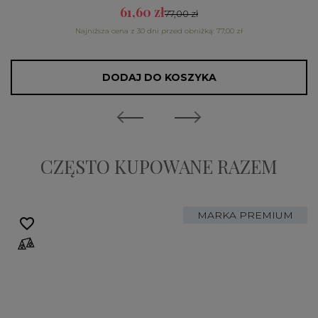
61,60 zł
77,00 zł
Najniższa cena z 30 dni przed obniżką: 77,00 zł
DODAJ DO KOSZYKA
CZĘSTO KUPOWANE RAZEM
MARKA PREMIUM
favorite_border