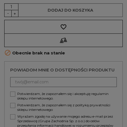
DODAJ DO KOSZYKA
favorite_border

Obecnie brak na stanie
POWIADOM MNIE O DOSTĘPNOŚCI PRODUKTU
Potwierdzam, że zapoznałem się i akceptuję
regulamin
sklepu internetowego.
Potwierdzam, że zapoznałem się z
polityką prywatności
sklepu internetowego
Wyrażam zgodę na używanie mojego adresu e-mail przez
Sprzedawcę (Grupa Zachodnia Sp. z o.o.) do celów
przesyłania informacji handlowej w rozumieniu przepisów