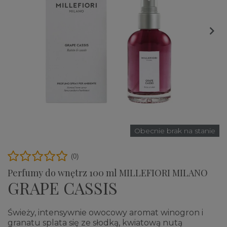

Obecnie brak na stanie
(0)
Perfumy do wnętrz 100 ml MILLEFIORI MILANO
GRAPE CASSIS
Świeży, intensywnie owocowy aromat winogron i
granatu splata się ze słodką, kwiatową nutą