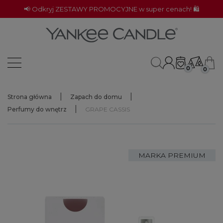
📢 Odkryj ZESTAWY PROMOCYJNE w super cenach! 🛍️
0
0
Strona główna
Zapach do domu
Perfumy do wnętrz
GRAPE CASSIS
MARKA PREMIUM