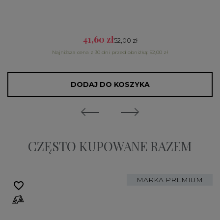
41,60 zł
52,00 zł
Najniższa cena z 30 dni przed obniżką: 52,00 zł
DODAJ DO KOSZYKA
CZĘSTO KUPOWANE RAZEM
MARKA PREMIUM
favorite_border