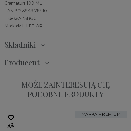
Gramatura:
100 ML
EAN:
8053848695510
Indeks:
77SRGC
Marka:
MILLEFIORI
Składniki
Producent
MOŻE ZAINTERESUJĄ CIĘ
PODOBNE PRODUKTY
MARKA PREMIUM
favorite_border