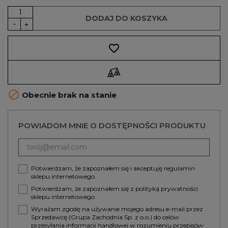
DODAJ DO KOSZYKA
favorite_border

Obecnie brak na stanie
POWIADOM MNIE O DOSTĘPNOŚCI PRODUKTU
Potwierdzam, że zapoznałem się i akceptuję
regulamin
sklepu internetowego.
Potwierdzam, że zapoznałem się z
polityką prywatności
sklepu internetowego
Wyrażam zgodę na używanie mojego adresu e-mail przez
Sprzedawcę (Grupa Zachodnia Sp. z o.o.) do celów
przesyłania informacji handlowej w rozumieniu przepisów