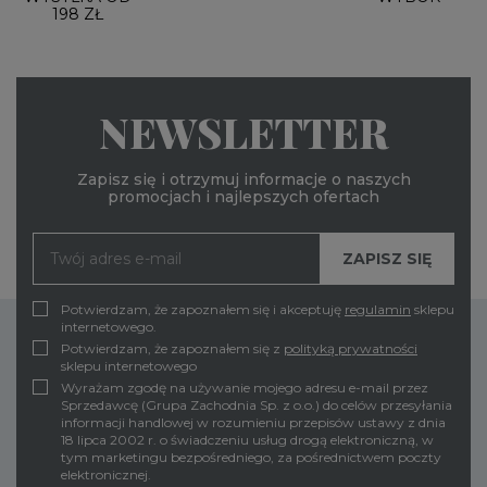
198 ZŁ
NEWSLETTER
Zapisz się i otrzymuj informacje o naszych
promocjach i najlepszych ofertach
Potwierdzam, że zapoznałem się i akceptuję
regulamin
sklepu
internetowego.
Potwierdzam, że zapoznałem się z
polityką prywatności
sklepu internetowego
Wyrażam zgodę na używanie mojego adresu e-mail przez
Sprzedawcę (Grupa Zachodnia Sp. z o.o.) do celów przesyłania
informacji handlowej w rozumieniu przepisów ustawy z dnia
18 lipca 2002 r. o świadczeniu usług drogą elektroniczną, w
tym marketingu bezpośredniego, za pośrednictwem poczty
elektronicznej.