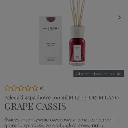

Obecnie brak na stanie
(0)
Pałeczki zapachowe 100 ml MILLEFIORI MILANO
GRAPE CASSIS
Świeży, intensywnie owocowy aromat winogron i
granatu splata się ze słodką, kwiatową nutą