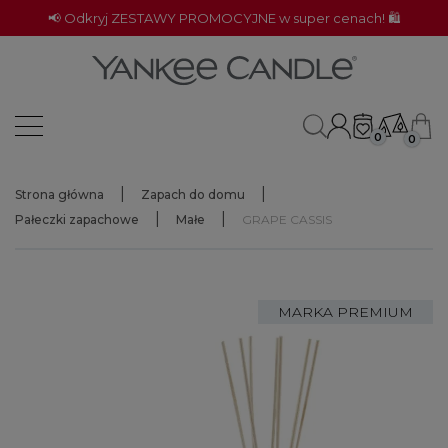
📢 Odkryj ZESTAWY PROMOCYJNE w super cenach! 🛍️
0
0
Strona główna
Zapach do domu
Pałeczki zapachowe
Małe
GRAPE CASSIS
MARKA PREMIUM