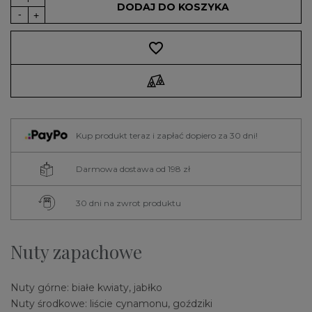
DODAJ DO KOSZYKA
favorite_border
Kup produkt teraz i zapłać dopiero za 30 dni!
Darmowa dostawa od 198 zł
30 dni na zwrot produktu
Nuty zapachowe
Nuty górne: białe kwiaty, jabłko
Nuty środkowe: liście cynamonu, goździki