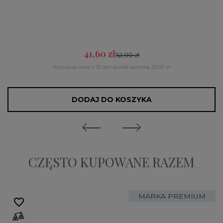
41,60 zł
52,00 zł
Najniższa cena z 30 dni przed obniżką: 52,00 zł
DODAJ DO KOSZYKA
CZĘSTO KUPOWANE RAZEM
MARKA PREMIUM
favorite_border