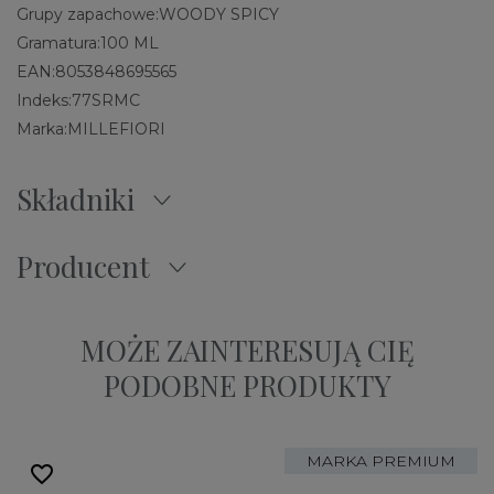
Grupy zapachowe:
WOODY SPICY
Gramatura:
100 ML
EAN:
8053848695565
Indeks:
77SRMC
Marka:
MILLEFIORI
Składniki
Producent
MOŻE ZAINTERESUJĄ CIĘ
PODOBNE PRODUKTY
MARKA PREMIUM
favorite_border