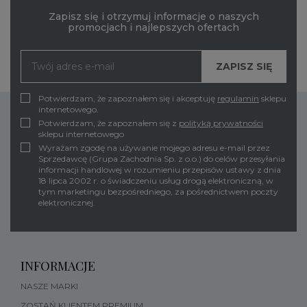
Zapisz się i otrzymuj informacje o naszych
promocjach i najlepszych ofertach
Potwierdzam, że zapoznałem się i akceptuję
regulamin
sklepu
internetowego.
Potwierdzam, że zapoznałem się z
polityką prywatności
sklepu internetowego
Wyrażam zgodę na używanie mojego adresu e-mail przez
Sprzedawcę (Grupa Zachodnia Sp. z o.o.) do celów przesyłania
informacji handlowej w rozumieniu przepisów ustawy z dnia
18 lipca 2002 r. o świadczeniu usług drogą elektroniczną, w
tym marketingu bezpośredniego, za pośrednictwem poczty
elektronicznej.
INFORMACJE
NASZE MARKI
ZOSTAŃ KLIENTEM PREMIUM