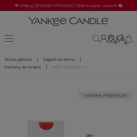
📢 Odkryj ZESTAWY PROMOCYJNE w super cenach! 🛍️
0
0
Strona główna
Zapach do domu
Perfumy do wnętrz
MELA & CANNELLA
MARKA PREMIUM